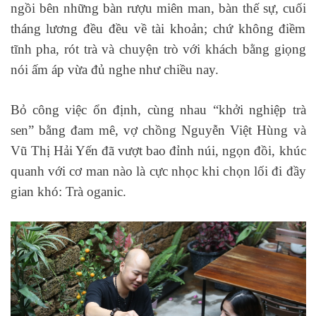
ngồi bên những bàn rượu miên man, bàn thế sự, cuối
tháng lương đều đều về tài khoản; chứ không điềm
tĩnh pha, rót trà và chuyện trò với khách bằng giọng
nói ấm áp vừa đủ nghe như chiều nay.
Bỏ công việc ổn định, cùng nhau “khởi nghiệp trà
sen” bằng đam mê, vợ chồng Nguyễn Việt Hùng và
Vũ Thị Hải Yến đã vượt
bao đỉnh núi, ngọn đồi, khúc
quanh
với cơ man nào là cực nhọc khi chọn lối đi đầy
gian khó: Trà
oga
n
ic
.