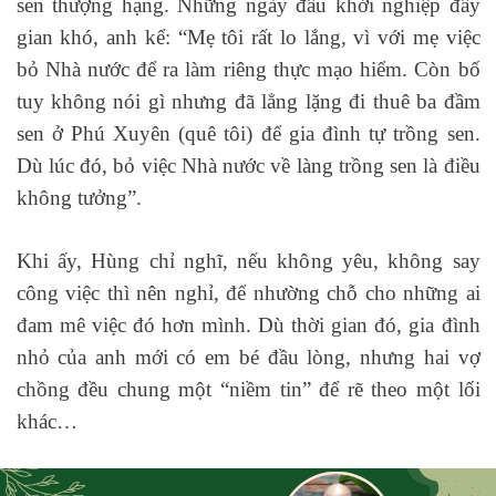
sen thượng hạng. Những ngày đầu khởi nghiệp đầy
gian khó, anh kể: “Mẹ tôi rất lo lắng, vì với mẹ việc
bỏ Nhà nước để ra làm riêng thực mạo hiểm. Còn bố
tuy không nói gì nhưng đã lẳng lặng đi thuê ba đầm
sen ở Phú Xuyên (quê tôi) để gia đình tự trồng sen.
Dù lúc đó, bỏ việc Nhà nước về làng trồng sen là điều
không tưởng”.
Khi ấy, Hùng chỉ nghĩ, nếu không yêu, không say
công việc thì nên nghỉ, để nhường chỗ cho những ai
đam mê việc đó hơn mình. Dù thời gian đó, gia đình
nhỏ của anh mới có em bé đầu lòng, nhưng hai vợ
chồng đều chung một “niềm tin” để rẽ theo một lối
khác…