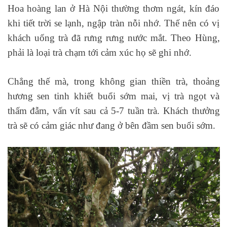
Hoa hoàng lan ở Hà Nội thường thơm ngát, kín đáo
khi tiết trời se lạnh, ngập tràn nỗi nhớ. Thế nên có vị
khách uống trà đã rưng rưng nước mắt. Theo Hùng,
phải là loại trà chạm tới cảm xúc họ sẽ ghi nhớ.
Chẳng thế mà, trong không gian thiền trà, thoảng
hương sen tinh khiết buổi sớm mai, vị trà ngọt và
thấm đẫm, vấn vít sau cả 5-7 tuần trà. Khách thưởng
trà sẽ có cảm giác như đang ở bên đầm sen buổi sớm.