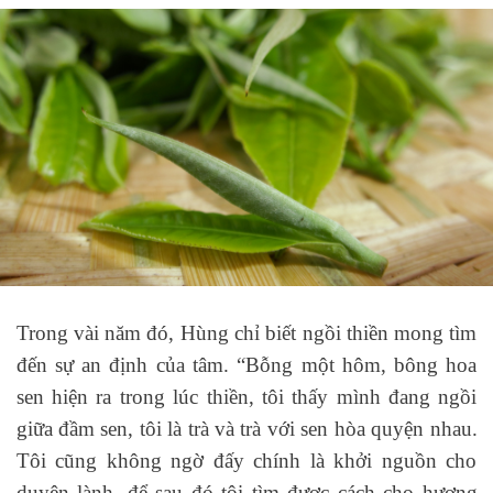
Trong vài năm đó, Hùng chỉ biết ngồi thiền mong tìm
đến sự an định của tâm. “Bỗng một hôm, bông hoa
sen hiện ra trong lúc thiền, tôi thấy mình đang ngồi
giữa đầm sen, tôi là trà và trà với sen hòa quyện nhau.
Tôi cũng không ngờ đấy chính là khởi nguồn cho
duyên lành, để sau đó tôi tìm được cách cho hương