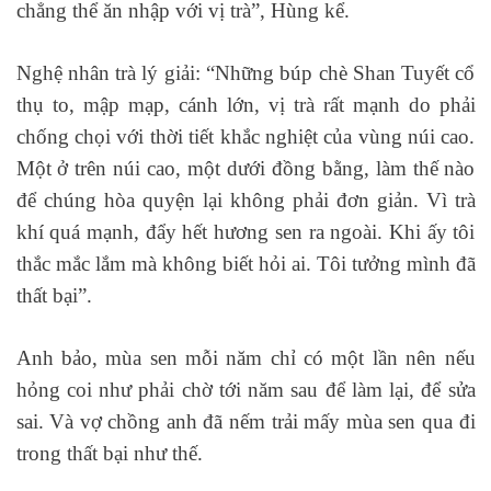
chẳng thể ăn nhập với vị trà”, Hùng kể.
Nghệ nhân trà lý giải: “Những búp chè Shan Tuyết cổ
thụ to, mập mạp, cánh lớn, vị trà rất mạnh do phải
chống chọi với thời tiết khắc nghiệt của vùng núi cao.
Một ở trên núi cao, một dưới đồng bằng, làm thế nào
để chúng hòa quyện lại không phải đơn giản. Vì trà
khí quá mạnh, đẩy hết hương sen ra ngoài. Khi ấy tôi
thắc mắc lắm mà không biết hỏi ai. Tôi tưởng mình đã
thất bại”.
Anh bảo, mùa sen mỗi năm chỉ có một lần nên nếu
hỏng coi như phải chờ tới năm sau để làm lại, để sửa
sai. Và vợ chồng anh đã nếm trải mấy mùa sen qua đi
trong thất bại như thế.