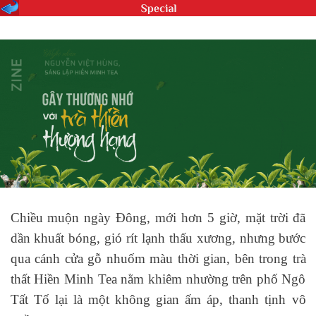
Chiều muộn ngày Đông, mới hơn 5 giờ, mặt trời đã
dần khuất bóng, gió rít lạnh thấu xương, nhưng bước
qua cánh cửa gỗ nhuốm màu thời gian, bên trong trà
thất Hiền Minh Tea nằm khiêm nhường trên phố Ngô
Tất Tố lại là một không gian ấm áp, thanh tịnh vô