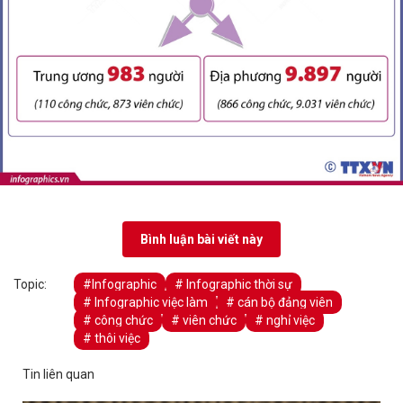
Bình luận bài viết này
Topic:
#Infographic
# Infographic thời sự
# Infographic việc làm
# cán bộ đảng viên
# công chức
# viên chức
# nghỉ việc
# thôi việc
Tin liên quan