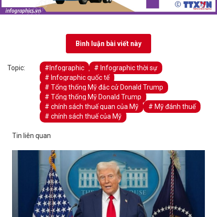
Bình luận bài viết này
Topic:
#Infographic
# Infographic thời sự
# Infographic quốc tế
# Tổng thống Mỹ đắc cử Donald Trump
# Tổng thống Mỹ Donald Trump
# chính sách thuế quan của Mỹ
# Mỹ đánh thuế
# chính sách thuế của Mỹ
Tin liên quan