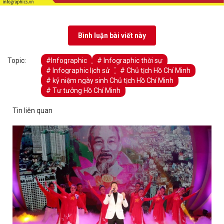
Bình luận bài viết này
Topic:
#Infographic
# Infographic thời sự
# Infographic lịch sử
# Chủ tịch Hồ Chí Minh
# kỷ niệm ngày sinh Chủ tịch Hồ Chí Minh
# Tư tưởng Hồ Chí Minh
Tin liên quan