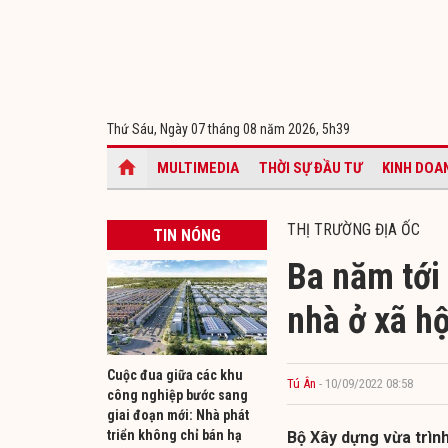
Thứ Sáu, Ngày 07 tháng 08 năm 2026,
5h39
MULTIMEDIA
THỜI SỰ ĐẦU TƯ
KINH DOA
THỊ TRƯỜNG ĐỊA ỐC
TIN NÓNG
Ba năm tới
nhà ở xã hộ
Cuộc đua giữa các khu
Tú Ân
- 10/09/2022 08:58
công nghiệp bước sang
giai đoạn mới: Nhà phát
triển không chỉ bán hạ
Bộ Xây dựng vừa trình