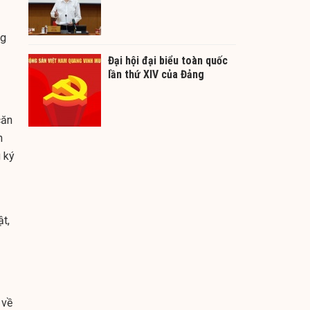
ng
Đại hội đại biểu toàn quốc
lần thứ XIV của Đảng
căn
h
 ký
ật,
 về