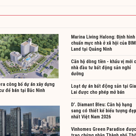
Marina Living Halong: Định hình
chuẩn mực nhà ở xã hội của BIM
Land tại Quảng Ninh
Căn hộ dòng tiền - khẩu vị mới 
nhà đầu tư bất động sản nghỉ
dưỡng
era công bố dự án xây dựng
Loạt dự án bất động sản tại Gia
cư để bán tại Bắc Ninh
Lai được cho phép mở bán
D’. Diamant Bleu: Căn hộ hạng
sang có thiết kế biểu tượng đẹ
nhất Việt Nam 2026
Vinhomes Green Paradise đượ
trao chứng nhận Thành phố Th