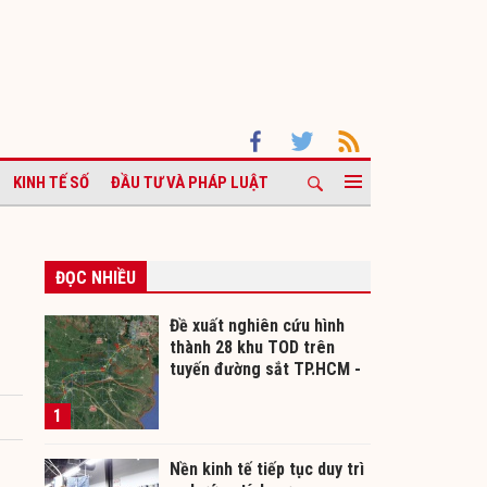
KINH TẾ SỐ
ĐẦU TƯ VÀ PHÁP LUẬT
ĐỌC NHIỀU
Đề xuất nghiên cứu hình
thành 28 khu TOD trên
tuyến đường sắt TP.HCM -
Cần Thơ
1
Nền kinh tế tiếp tục duy trì