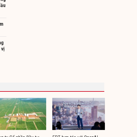
cầu
êm
ng
 vị