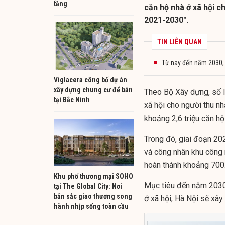
tầng
căn hộ nhà ở xã hội c
2021-2030".
TIN LIÊN QUAN
Từ nay đến năm 2030, c
Viglacera công bố dự án
xây dựng chung cư để bán
Theo Bộ Xây dựng, số l
tại Bắc Ninh
xã hội cho người thu n
khoảng 2,6 triệu căn hộ
Trong đó, giai đoạn 20
và công nhân khu công 
hoàn thành khoảng 700
Khu phố thương mại SOHO
Mục tiêu đến năm 2030
tại The Global City: Nơi
bản sắc giao thương song
ở xã hội, Hà Nội sẽ xâ
hành nhịp sống toàn cầu