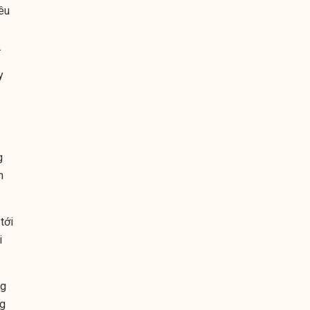
êu
.
y
g
h
tới
i
ng
ng