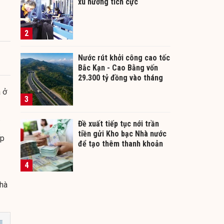
xu hướng tích cực
2
Nước rút khởi công cao tốc
Bắc Kạn - Cao Bằng vốn
29.300 tỷ đồng vào tháng
12/2026
 ở
3
.
Đề xuất tiếp tục nới trần
tiền gửi Kho bạc Nhà nước
ấp
để tạo thêm thanh khoản
cho ngân hàng
4
nhà