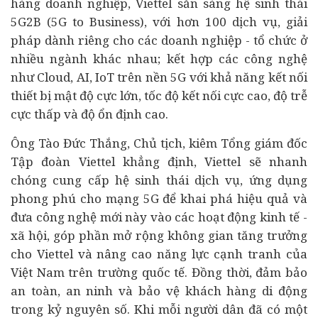
hàng
doanh nghiệp
, Viettel sẵn sàng hệ sinh thái
5G2B (5G to Business), với hơn 100 dịch vụ, giải
pháp dành riêng cho các doanh nghiệp - tổ chức ở
nhiều ngành khác nhau; kết hợp các công nghệ
như Cloud, AI, IoT trên nền 5G với khả năng kết nối
thiết bị mật độ cực lớn, tốc độ kết nối cực cao, độ trễ
cực thấp và độ ổn định cao.
Ông Tào Đức Thắng, Chủ tịch, kiêm Tổng giám đốc
Tập đoàn Viettel khẳng định, Viettel sẽ nhanh
chóng cung cấp hệ sinh thái dịch vụ, ứng dụng
phong phú cho mạng 5G để khai phá hiệu quả và
đưa công nghệ mới này vào các hoạt động
kinh tế
-
xã hội, góp phần mở rộng không gian tăng trưởng
cho Viettel và nâng cao năng lực cạnh tranh của
Việt Nam trên trường quốc tế. Đồng thời, đảm bảo
an toàn, an ninh và bảo vệ khách hàng di động
trong kỷ nguyên số. Khi mỗi người dân đã có một