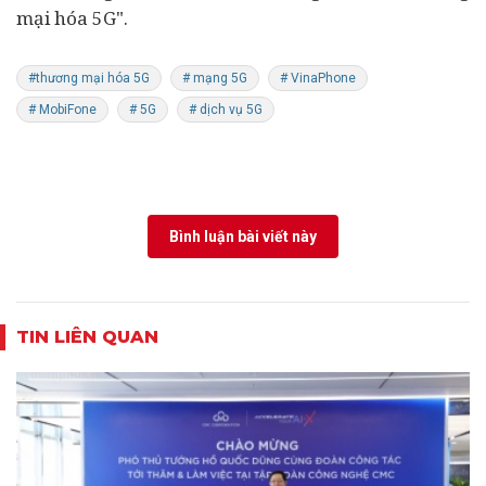
mại hóa 5G".
#thương mại hóa 5G
# mạng 5G
# VinaPhone
# MobiFone
# 5G
# dịch vụ 5G
Bình luận bài viết này
TIN LIÊN QUAN