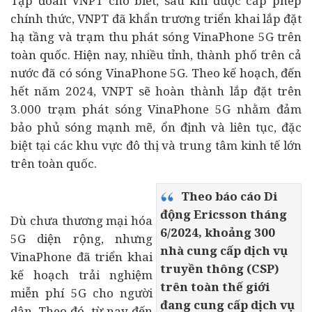
Tập đoàn VNPT cho biết, sau khi được cấp phép
chính thức, VNPT đã khẩn trương triển khai lắp đặt
hạ tầng và trạm thu phát sóng VinaPhone 5G trên
toàn quốc. Hiện nay, nhiều tỉnh, thành phố trên cả
nước đã có sóng VinaPhone 5G. Theo kế hoạch, đến
hết năm 2024, VNPT sẽ hoàn thành lắp đặt trên
3.000 trạm phát sóng VinaPhone 5G nhằm đảm
bảo phủ sóng mạnh mẽ, ổn định và liên tục, đặc
biệt tại các khu vực đô thị và trung tâm kinh tế lớn
trên toàn quốc.
Theo báo cáo Di
động Ericsson tháng
Dù chưa thương mại hóa
6/2024, khoảng 300
5G diện rộng, nhưng
nhà cung cấp dịch vụ
VinaPhone đã triển khai
truyền thông (CSP)
kế hoạch trải nghiệm
trên toàn thế giới
miễn phí 5G cho người
đang cung cấp dịch vụ
dân. Theo đó, từ nay đến