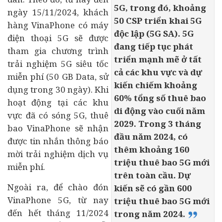
5G, trong đó, khoảng
ngày 15/11/2024, khách
50 CSP triển khai 5G
hàng VinaPhone có máy
độc lập (5G SA). 5G
điện thoại 5G sẽ được
đang tiếp tục phát
tham gia chương trình
triển mạnh mẽ ở tất
trải nghiệm 5G siêu tốc
cả các khu vực và dự
miễn phí (50 GB Data, sử
kiến chiếm khoảng
dụng trong 30 ngày). Khi
60% tổng số thuê bao
hoạt động tại các khu
di động vào cuối năm
vực đã có sóng 5G, thuê
2029. Trong 3 tháng
bao VinaPhone sẽ nhận
đầu năm 2024, có
được tin nhắn thông báo
thêm khoảng 160
mời trải nghiệm dịch vụ
triệu thuê bao 5G mới
miễn phí.
trên toàn cầu. Dự
Ngoài ra, để chào đón
kiến sẽ có gần 600
VinaPhone 5G, từ nay
triệu thuê bao 5G mới
đến hết tháng 11/2024
trong năm 2024.