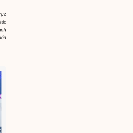
rực
tác
ành
iển