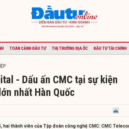
NH
TOÀN CẢNH ĐẦU TƯ
THỊ TRƯỜNG ĐỊA ỐC
ĐẦU TƯ TÀI CHÍNH
IỆP
tal - Dấu ấn CMC tại sự kiện
lớn nhất Hàn Quốc
5, hai thành viên của Tập đoàn công nghệ CMC: CMC Telec