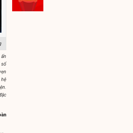
g
 ấn
 số
 vẹn
 hệ
iện.
đặc
oàn