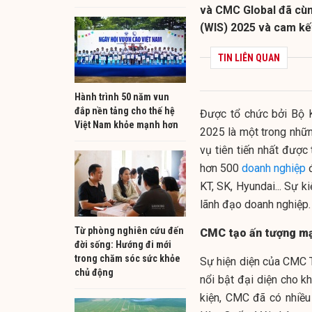
và CMC Global đã cùn
(WIS) 2025 và cam kế
TIN LIÊN QUAN
Hành trình 50 năm vun
đắp nền tảng cho thế hệ
Được tổ chức bởi Bộ 
Việt Nam khỏe mạnh hơn
2025 là một trong nhữn
vụ tiên tiến nhất được
hơn 500
doanh nghiệp
đ
KT, SK, Hyundai... Sự k
lãnh đạo doanh nghiệp.
Từ phòng nghiên cứu đến
CMC tạo ấn tượng mạ
đời sống: Hướng đi mới
trong chăm sóc sức khỏe
Sự hiện diện của CMC 
chủ động
nổi bật đại diện cho k
kiện, CMC đã có nhiều