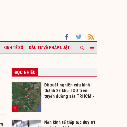
KINH TẾ SỐ
ĐẦU TƯ VÀ PHÁP LUẬT
ĐỌC NHIỀU
Đề xuất nghiên cứu hình
thành 28 khu TOD trên
tuyến đường sắt TP.HCM -
Cần Thơ
1
Nền kinh tế tiếp tục duy trì
om