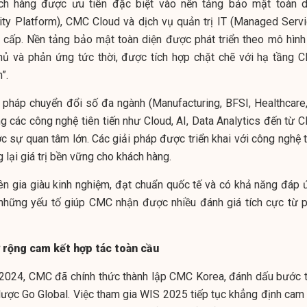
h hàng được ưu tiên đặc biệt vào nền tảng bảo mật toàn d
ty Platform), CMC Cloud và dịch vụ quản trị IT (Managed Servi
ấp. Nền tảng bảo mật toàn diện được phát triển theo mô hình
hủ và phản ứng tức thời, được tích hợp chặt chẽ với hạ tầng 
”.
 pháp chuyển đổi số đa ngành (Manufacturing, BFSI, Healthcare,
 các công nghệ tiên tiến như Cloud, AI, Data Analytics đến từ 
c sự quan tâm lớn. Các giải pháp được triển khai với công nghệ t
ng lại giá trị bền vững cho khách hàng.
ên gia giàu kinh nghiệm, đạt chuẩn quốc tế và có khả năng đáp 
g những yếu tố giúp CMC nhận được nhiều đánh giá tích cực từ p
ở rộng cam kết hợp tác toàn cầu
/2024, CMC đã chính thức thành lập CMC Korea, đánh dấu bước t
 lược Go Global. Việc tham gia WIS 2025 tiếp tục khẳng định cam 