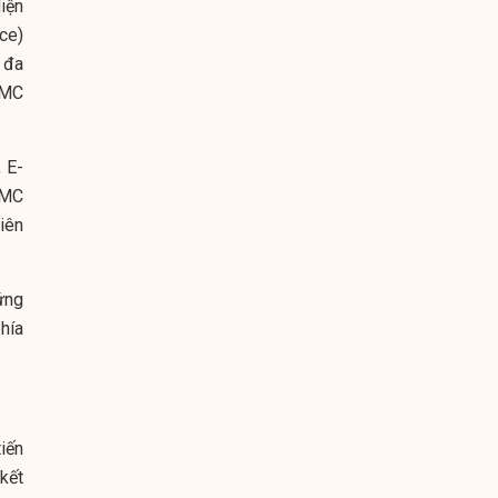
iện
ce)
 đa
CMC
 E-
CMC
iên
ứng
hía
iến
kết