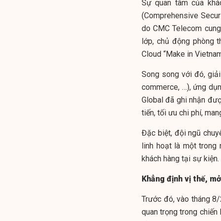
Sự quan tâm của khác
(Comprehensive Securi
do CMC Telecom cung c
lớp, chủ động phòng t
Cloud “Make in Vietnam
Song song với đó, giải
commerce, …), ứng dụng
Global đã ghi nhận đượ
tiến, tối ưu chi phí, ma
Đặc biệt, đội ngũ chuy
linh hoạt là một tron
khách hàng tại sự kiện.
Khẳng định vị thế, m
Trước đó, vào tháng 8
quan trọng trong chiến