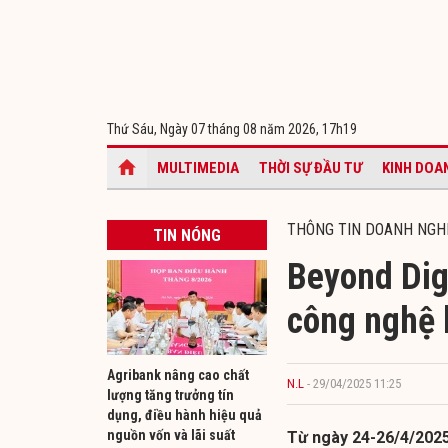
Thứ Sáu, Ngày 07 tháng 08 năm 2026,
17h19
MULTIMEDIA
THỜI SỰ ĐẦU TƯ
KINH DOA
THÔNG TIN DOANH NGH
TIN NÓNG
Beyond Digi
công nghệ 
Agribank nâng cao chất
N.L
- 29/04/2025 11:25
lượng tăng trưởng tín
dụng, điều hành hiệu quả
nguồn vốn và lãi suất
Từ ngày 24-26/4/202