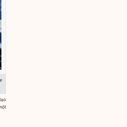
e
tạo
một