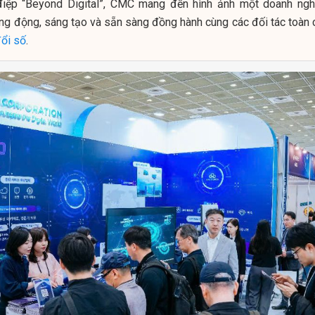
điệp “Beyond Digital”, CMC mang đến hình ảnh một doanh ngh
ng động, sáng tạo và sẵn sàng đồng hành cùng các đối tác toàn 
ổi số
.