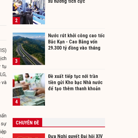
xu hướng tích cực
2
Nước rút khởi công cao tốc
Bắc Kạn - Cao Bằng vốn
29.300 tỷ đồng vào tháng
IS)
12/2026
ịch
3
 tụ
LG,
Đề xuất tiếp tục nới trần
 và
tiền gửi Kho bạc Nhà nước
để tạo thêm thanh khoản
cho ngân hàng
4
hấn
CHUYÊN ĐỀ
 sự
iệp
Đưa Nghị quyết Đại hội XIV