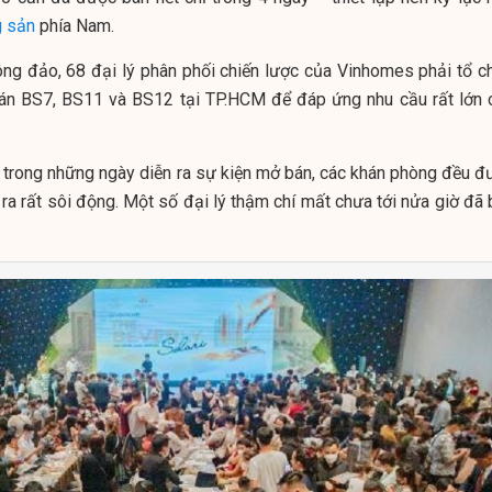
g sản
phía Nam.
ông đảo, 68 đại lý phân phối chiến lược của Vinhomes phải tổ c
án BS7, BS11 và BS12 tại TP.HCM để đáp ứng nhu cầu rất lớn 
m trong những ngày diễn ra sự kiện mở bán, các khán phòng đều đ
 ra rất sôi động. Một số đại lý thậm chí mất chưa tới nửa giờ đã