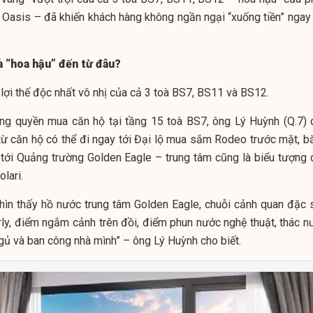
 Oasis – đã khiến khách hàng không ngần ngại “xuống tiền” ngay 
à “hoa hậu” đến từ đâu?
là lợi thế độc nhất vô nhị của cả 3 toà BS7, BS11 và BS12.
g quyền mua căn hộ tại tầng 15 toà BS7, ông Lý Huỳnh (Q.7) 
từ căn hộ có thể đi ngay tới Đại lộ mua sắm Rodeo trước mặt, b
 tới Quảng trường Golden Eagle – trung tâm cũng là biểu tượng 
lari.
 nhìn thấy hồ nước trung tâm Golden Eagle, chuỗi cảnh quan đặc 
ly, điểm ngắm cảnh trên đồi, điểm phun nước nghệ thuật, thác n
gủ và ban công nhà mình” – ông Lý Huỳnh cho biết.