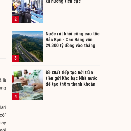
xu hướng tích cực
2
Nước rút khởi công cao tốc
Bắc Kạn - Cao Bằng vốn
29.300 tỷ đồng vào tháng
12/2026
3
Đề xuất tiếp tục nới trần
tiền gửi Kho bạc Nhà nước
 là
để tạo thêm thanh khoản
àng
cho ngân hàng
4
ari
có”
này
mới