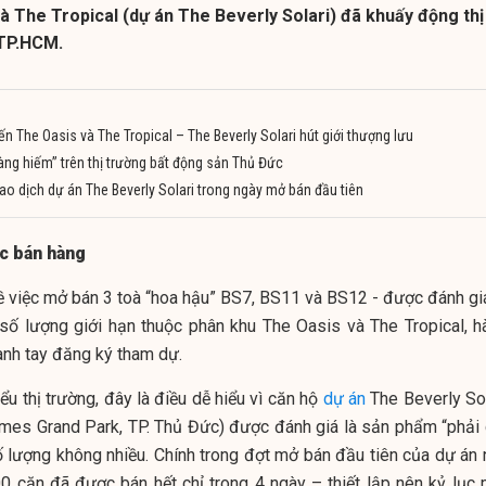
à The Tropical (dự án The Beverly Solari) đã khuấy động thị
 TP.HCM.
iến The Oasis và The Tropical – The Beverly Solari hút giới thượng lưu
Hàng hiếm” trên thị trường bất động sản Thủ Đức
ao dịch dự án The Beverly Solari trong ngày mở bán đầu tiên
ục bán hàng
về việc mở bán 3 toà “hoa hậu” BS7, BS11 và BS12 - được đánh giá
số lượng giới hạn thuộc phân khu The Oasis và The Tropical, h
nh tay đăng ký tham dự.
u thị trường, đây là điều dễ hiểu vì căn hộ
dự án
The Beverly Sol
omes Grand Park, TP. Thủ Đức) được đánh giá là sản phẩm “phải 
ố lượng không nhiều. Chính trong đợt mở bán đầu tiên của dự án 
00 căn đã được bán hết chỉ trong 4 ngày – thiết lập nên kỷ lục 