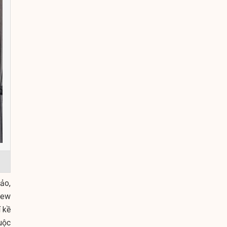
ảo,
iew
 kề
uộc