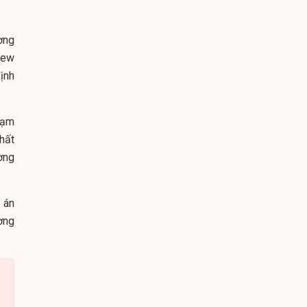
ờng
iew
ịnh
rạm
hất
ờng
 án
ờng