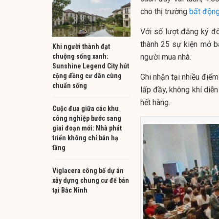
cho thị trường
bất độn
Với số lượt đăng ký đ
thành 25 sự kiện mở b
Khi người thành đạt
chuộng sống xanh:
người mua nhà.
Sunshine Legend City hút
cộng đồng cư dân cùng
Ghi nhận tại nhiều điể
chuẩn sống
lấp đầy, không khí diễn
hết hàng.
Cuộc đua giữa các khu
công nghiệp bước sang
giai đoạn mới: Nhà phát
triển không chỉ bán hạ
tầng
Viglacera công bố dự án
xây dựng chung cư để bán
tại Bắc Ninh