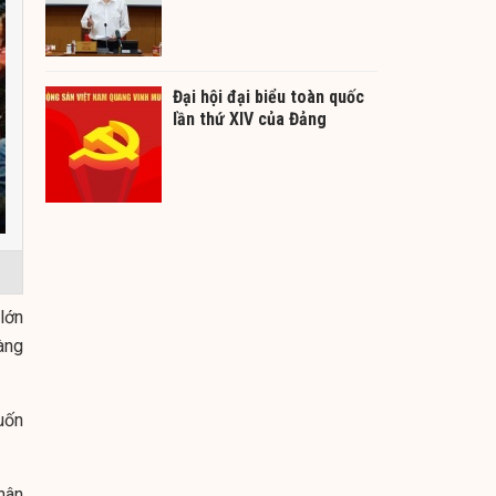
Đại hội đại biểu toàn quốc
lần thứ XIV của Đảng
lớn
àng
uốn
hân