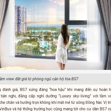
ầm view đắt giá từ phòng ngủ căn hộ tòa BS7
g đánh giá, BS7 xứng đáng “hoa hậu” khi mang đến sự hoàn h
tiện nghi, đẳng cấp nghỉ dưỡng “Luxury sky-living” với tầm v
che chắn và hưởng trọn không khí mát mẻ từ sông Đồng Nai. Vị trí
 VinBus và hệ thống trường học cũng mang tới cho cư dân BS7 c