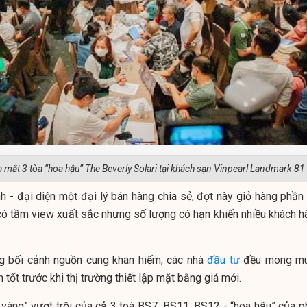
 mắt 3 tòa “hoa hậu” The Beverly Solari tại khách sạn Vinpearl Landmark 81
- đại diện một đại lý bán hàng chia sẻ, đợt này giỏ hàng phần 
, có tầm view xuất sắc nhưng số lượng có hạn khiến nhiều khách h
g bối cảnh nguồn cung khan hiếm, các nhà
đầu tư
đều mong m
tốt trước khi thị trường thiết lập mặt bằng giá mới.
ị vàng” vượt trội của cả 3 toà BS7, BS11, BS12 - “hoa hậu” của p