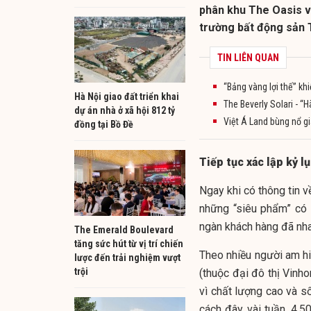
phân khu The Oasis v
trường bất động sản
TIN LIÊN QUAN
“Bảng vàng lợi thế” kh
Hà Nội giao đất triển khai
The Beverly Solari - “
dự án nhà ở xã hội 812 tỷ
Việt Á Land bùng nổ gi
đồng tại Bồ Đề
Tiếp tục xác lập kỷ l
Ngay khi có thông tin 
những “siêu phẩm” có 
ngàn khách hàng đã nha
The Emerald Boulevard
tăng sức hút từ vị trí chiến
Theo nhiều người am hiể
lược đến trải nghiệm vượt
trội
(thuộc đại đô thị Vinh
vì chất lượng cao và s
cách đây vài tuần, 4.5