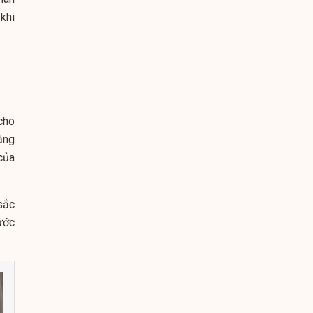
khi
cho
ăng
của
sắc
ước