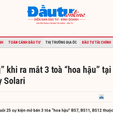
NH
TOÀN CẢNH ĐẦU TƯ
THỊ TRƯỜNG ĐỊA ỐC
ĐẦU TƯ TÀI CHÍNH
 khi ra mắt 3 toà “hoa hậu” tại
 Solari
huỗi 25 sự kiện mở bán 3 tòa “hoa hậu” BS7, BS11, BS12 thuộ