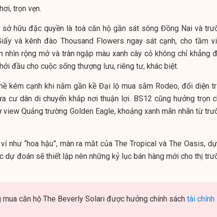
hơi, trọn vẹn.
1 sở hữu đặc quyền là toà căn hộ gần sát sông Đồng Nai và trư
iấy và kênh đào Thousand Flowers ngay sát cạnh, cho tầm v
 nhìn rộng mở và tràn ngập màu xanh cây cỏ không chỉ khẳng đ
khởi đầu cho cuộc sống thượng lưu, riêng tư, khác biệt.
hề kém cạnh khi nằm gần kề Đại lộ mua sắm Rodeo, đối diện t
ưa cư dân di chuyển khắp nơi thuận lợi. BS12 cũng hưởng trọn c
ờ view Quảng trường Golden Eagle, khoảng xanh mãn nhãn từ trư
ví như “hoa hậu”, màn ra mắt của The Tropical và The Oasis, dự
c dự đoán sẽ thiết lập nên những kỷ lục bán hàng mới cho thị trư
g mua căn hộ The Beverly Solari được hưởng chính sách
tài chính