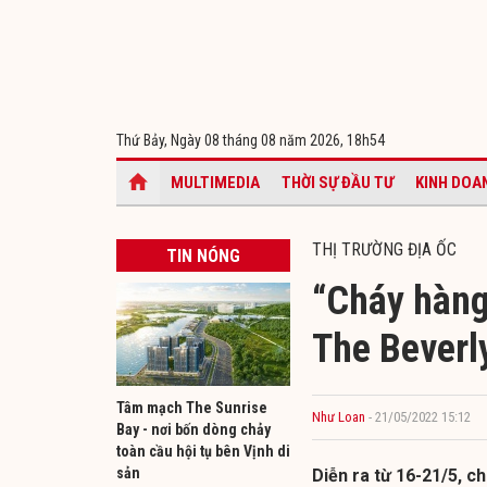
Thứ Bảy, Ngày 08 tháng 08 năm 2026,
18h54
MULTIMEDIA
THỜI SỰ ĐẦU TƯ
KINH DOA
THỊ TRƯỜNG ĐỊA ỐC
TIN NÓNG
“Cháy hàng”
The Beverly
Tâm mạch The Sunrise
Như Loan
- 21/05/2022 15:12
Bay - nơi bốn dòng chảy
toàn cầu hội tụ bên Vịnh di
sản
Diễn ra từ 16-21/5, c