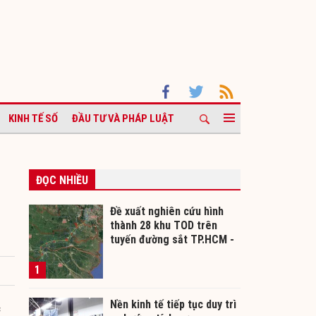
KINH TẾ SỐ
ĐẦU TƯ VÀ PHÁP LUẬT
ĐỌC NHIỀU
Đề xuất nghiên cứu hình
thành 28 khu TOD trên
tuyến đường sắt TP.HCM -
Cần Thơ
1
Nền kinh tế tiếp tục duy trì
c