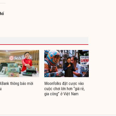
phố
ABank thông báo mời
Moonfolks đặt cược vào
u
cuộc chơi lớn hơn “giá rẻ,
gia công” ở Việt Nam