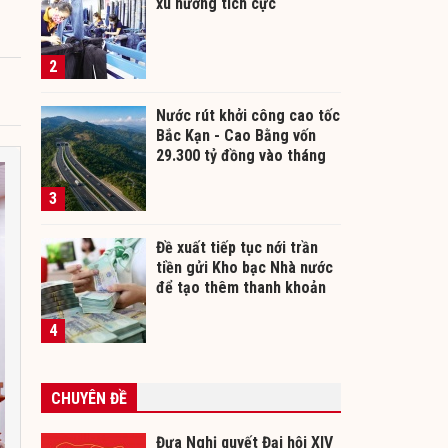
xu hướng tích cực
2
Nước rút khởi công cao tốc
Bắc Kạn - Cao Bằng vốn
29.300 tỷ đồng vào tháng
12/2026
3
Đề xuất tiếp tục nới trần
tiền gửi Kho bạc Nhà nước
để tạo thêm thanh khoản
cho ngân hàng
4
CHUYÊN ĐỀ
Đưa Nghị quyết Đại hội XIV