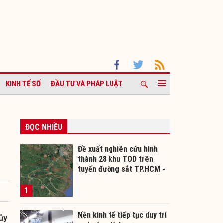
KINH TẾ SỐ
ĐẦU TƯ VÀ PHÁP LUẬT
ĐỌC NHIỀU
Đề xuất nghiên cứu hình
thành 28 khu TOD trên
tuyến đường sắt TP.HCM -
Cần Thơ
1
Nền kinh tế tiếp tục duy trì
ủy