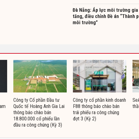
Đà Nẵng: Áp lực môi trường gia
tăng, điều chỉnh Đề án “Thành 
môi trường”
Công ty Cổ phần Đầu tư
Công ty cổ phần kinh doanh
Se
Nam
Quốc tế Hoàng Anh Gia Lai
F88 thông báo chào bán
thầ
thông báo chào bán
trái phiếu ra công chúng
18.800.000 cổ phiếu lần
đợt 3 (Kỳ 2)
đầu ra công chúng (Kỳ 3)