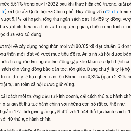
mức 5,51% trong quý I/2022 sau khi thực hiện chủ trương, giải p
 tế
, xã hội của Quốc hội và Chính phủ. Huy động vốn
đầu tư
toàn 
, vượt 5,1% kế hoạch; tổng thu ngân sách đạt 16.459 tỷ đồng, vượ
địa vượt chỉ tiêu của tỉnh và Trung ương giao; nhiều công trình gia
ược đưa vào sử dụng.
ợt trội về xây dựng nông thôn mới với 80/85 xã đạt chuẩn, 6 đơn 
ng thôn mới, đạt và vượt mục tiêu đề ra. An sinh xã hội được bả
p thời cho người dân, người lao động gặp khó khăn do dịch bệnh c
 sách cho vùng đồng bào dân tộc, tôn giáo. Đáng chú ý là tỷ lệ hộ
 trong đó tỷ lệ hộ nghèo dân tộc Khmer còn 0,89% (giảm 2,32% s
 trật tự, an toàn xã hội được giữ vững.
 cải cách môi trường đầu tư kinh doanh, cải cách thủ tục hành chí
 giải quyết thủ tục hành chính với những con số rất cụ thể như:
 giảm 1/2 thời gian giải quyết đối với 1.544 thủ tục hành chính, 
 với 40 thủ tục hành chính.