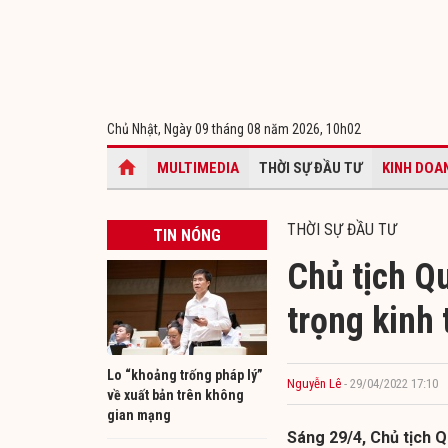
Chủ Nhật, Ngày 09 tháng 08 năm 2026,
10h02
MULTIMEDIA
THỜI SỰ ĐẦU TƯ
KINH DOA
THỜI SỰ ĐẦU TƯ
TIN NÓNG
Chủ tịch Qu
trọng kinh
Lo “khoảng trống pháp lý”
Nguyễn Lê
- 29/04/2022 17:10
về xuất bản trên không
gian mạng
Sáng 29/4, Chủ tịch 