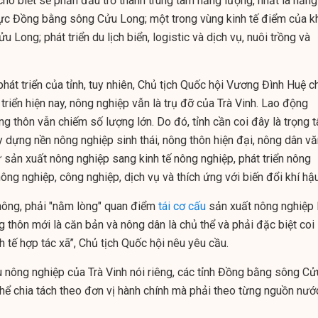
cho biết sẽ phấn đấu trở thành trung tâm năng lượng, nhất là năng
vực Đồng bằng sông Cửu Long; một trong vùng kinh tế điểm của k
Long; phát triển du lịch biển, logistic và dịch vụ, nuôi trồng và
át triển của tỉnh, tuy nhiên, Chủ tịch Quốc hội Vương Đình Huệ c
 triển hiện nay, nông nghiệp vẫn là trụ đỡ của Trà Vinh. Lao động
g thôn vẫn chiếm số lượng lớn. Do đó, tỉnh cần coi đây là trọng 
ây dựng nền nông nghiệp sinh thái, nông thôn hiện đại, nông dân v
ừ sản xuất nông nghiệp sang kinh tế nông nghiệp, phát triển nông
nông nghiệp, công nghiệp, dịch vụ và thích ứng với biến đổi khí hậ
nông, phải "nằm lòng" quan điểm
tái cơ cấu
sản xuất nông nghiệp 
 thôn mới là căn bản và nông dân là chủ thể và phải đặc biệt coi
nh tế hợp tác xã”, Chủ tịch Quốc hội nêu yêu cầu.
ấu nông nghiệp của Trà Vinh nói riêng, các tỉnh Đồng bằng sông Cử
hể chia tách theo đơn vị hành chính mà phải theo từng nguồn nướ
.