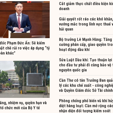
Cắt giảm thực chất điều kiện ki
doanh
Giải quyết rốt ráo các khó khăn
vướng mắc trong lĩnh vực thuế 
hải quan
Bộ trưởng Lê Mạnh Hùng: Tăng
đốc Phạm Đức Ấn: Sẽ kiểm
cường phân cấp, giao quyền tr
ặt chẽ rủi ro việc áp dụng “tỷ
hoạt động dầu khí
oàn khác”
Sửa Luật Dầu khí: Tạo thuận lợi
cho đầu tư phải đi cùng bảo vệ 
nguyên quốc gia
Cần Thơ có tân Trưởng Ban quả
lý các khu chế xuất - công nghi
và Quyền Giám đốc Sở Tài chính
Phòng chống phổ biến vũ khí hủ
ăng, nhiệm vụ, quyền hạn và
diệt hàng loạt: Cần mở rộng cá
tổ chức mới của Bộ Y tế
nhận diện đối tượng kiểm soát