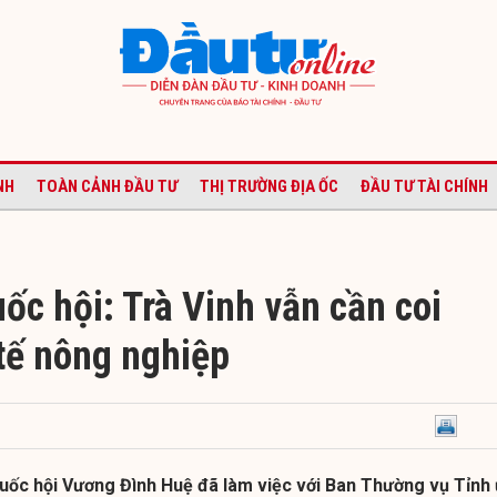
NH
TOÀN CẢNH ĐẦU TƯ
THỊ TRƯỜNG ĐỊA ỐC
ĐẦU TƯ TÀI CHÍNH
ốc hội: Trà Vinh vẫn cần coi
 tế nông nghiệp
Quốc hội Vương Đình Huệ đã làm việc với Ban Thường vụ Tỉnh 