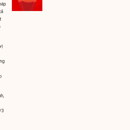
háp
xã
t
o
vị
o
ũng
o
nh,
1/3