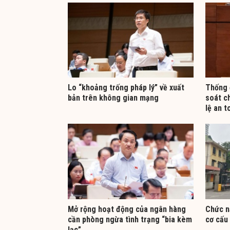
Lo “khoảng trống pháp lý” về xuất
Thống 
bản trên không gian mạng
soát ch
lệ an t
Mở rộng hoạt động của ngân hàng
Chức n
cần phòng ngừa tình trạng “bia kèm
cơ cấu 
lạc”