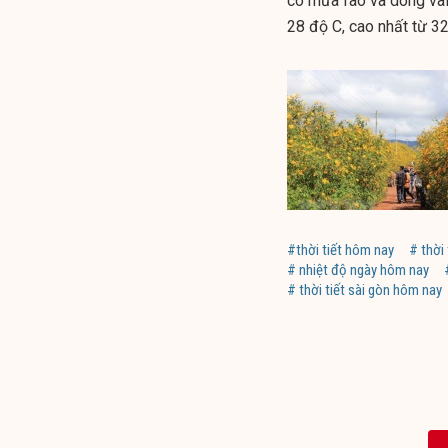
có mưa rào và dông vài
28 độ C, cao nhất từ 32
#thời tiết hôm nay
# thời 
# nhiệt độ ngày hôm nay
# thời tiết sài gòn hôm nay