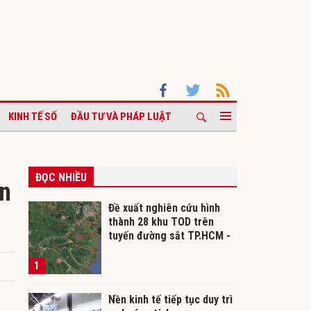
KINH TẾ SỐ
ĐẦU TƯ VÀ PHÁP LUẬT
ĐỌC NHIỀU
ọn
Đề xuất nghiên cứu hình
thành 28 khu TOD trên
tuyến đường sắt TP.HCM -
Cần Thơ
1
Nền kinh tế tiếp tục duy trì