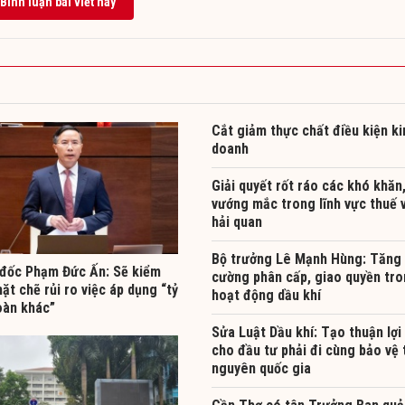
Bình luận bài viết này
Cắt giảm thực chất điều kiện ki
doanh
Giải quyết rốt ráo các khó khăn
vướng mắc trong lĩnh vực thuế 
hải quan
Bộ trưởng Lê Mạnh Hùng: Tăng
đốc Phạm Đức Ấn: Sẽ kiểm
cường phân cấp, giao quyền tr
ặt chẽ rủi ro việc áp dụng “tỷ
hoạt động dầu khí
oàn khác”
Sửa Luật Dầu khí: Tạo thuận lợi
cho đầu tư phải đi cùng bảo vệ 
nguyên quốc gia