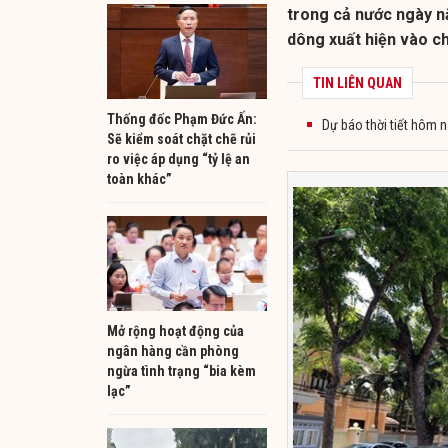
trong cả nước ngày nắ
dông xuất hiện vào ch
TIN LIÊN QUAN
Thống đốc Phạm Đức Ấn:
Dự báo thời tiết hôm 
Sẽ kiểm soát chặt chẽ rủi
ro việc áp dụng “tỷ lệ an
toàn khác”
Mở rộng hoạt động của
ngân hàng cần phòng
ngừa tình trạng “bia kèm
lạc”