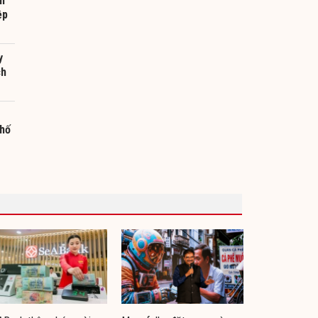
n
ệp
y
ch
phố