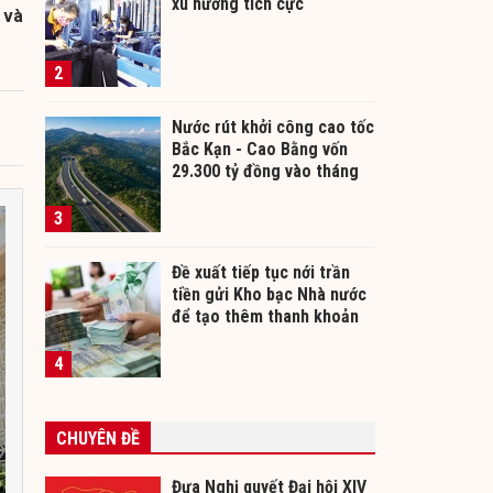
xu hướng tích cực
 và
2
Nước rút khởi công cao tốc
Bắc Kạn - Cao Bằng vốn
29.300 tỷ đồng vào tháng
12/2026
3
Đề xuất tiếp tục nới trần
tiền gửi Kho bạc Nhà nước
để tạo thêm thanh khoản
cho ngân hàng
4
CHUYÊN ĐỀ
Đưa Nghị quyết Đại hội XIV