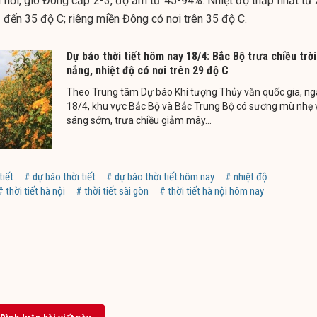
 nơi, gió Đông cấp 2-3, độ ẩm từ 45-94%. Nhiệt độ thấp nhất từ 
 đến 35 độ C; riêng miền Đông có nơi trên 35 độ C.
Dự báo thời tiết hôm nay 18/4: Bắc Bộ trưa chiều trời
nắng, nhiệt độ có nơi trên 29 độ C
Theo Trung tâm Dự báo Khí tượng Thủy văn quốc gia, ng
18/4, khu vực Bắc Bộ và Bắc Trung Bộ có sương mù nhẹ 
sáng sớm, trưa chiều giảm mây...
tiết
# dự báo thời tiết
# dự báo thời tiết hôm nay
# nhiệt độ
# thời tiết hà nội
# thời tiết sài gòn
# thời tiết hà nội hôm nay