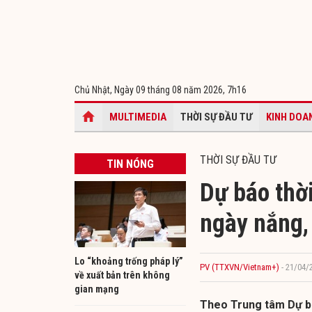
Chủ Nhật, Ngày 09 tháng 08 năm 2026,
7h16
MULTIMEDIA
THỜI SỰ ĐẦU TƯ
KINH DOA
THỜI SỰ ĐẦU TƯ
TIN NÓNG
Dự báo thời
ngày nắng, 
Lo “khoảng trống pháp lý”
PV (TTXVN/Vietnam+)
- 21/04/
về xuất bản trên không
gian mạng
Theo Trung tâm Dự bá