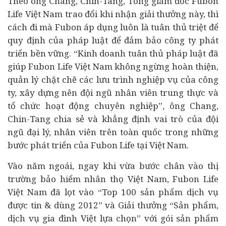
Theo ông Chang, Chin-Tang, Tổng giám đốc Fubon
Life Việt Nam trao đổi khi nhận giải thưởng này, thì
cách đi mà Fubon áp dụng luôn là tuân thủ triệt để
quy định của pháp luật để đảm bảo công ty phát
triển bền vững. “Kinh doanh tuân thủ pháp luật đã
giúp Fubon Life Việt Nam không ngừng hoàn thiện,
quản lý chặt chẽ các lưu trình nghiệp vụ của công
ty, xây dựng nên đội ngũ nhân viên trung thực và
tổ chức hoạt động chuyên nghiệp”, ông Chang,
Chin-Tang chia sẻ và khẳng định vai trò của đội
ngũ đại lý, nhân viên trên toàn quốc trong những
bước phát triển của Fubon Life tại Việt Nam.
Vào năm ngoái, ngay khi vừa bước chân vào thị
trường bảo hiểm nhân thọ Việt Nam, Fubon Life
Việt Nam đã lọt vào “Top 100 sản phẩm dịch vụ
được tin & dùng 2012” và Giải thưởng “Sản phẩm,
dịch vụ gia đình Việt lựa chọn” với gói sản phẩm