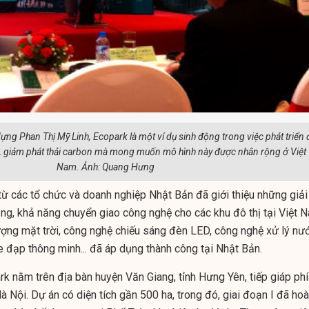
ng Phan Thị Mỹ Linh, Ecopark là một ví dụ sinh động trong việc phát triển 
nh, giảm phát thải carbon mà mong muốn mô hình này được nhân rộng ở Việt
Nam. Ảnh: Quang Hưng
ừ các tổ chức và doanh nghiệp Nhật Bản đã giới thiệu những giải
g, khả năng chuyển giao công nghệ cho các khu đô thị tại Việt 
ợng mặt trời, công nghệ chiếu sáng đèn LED, công nghệ xử lý nư
xe đạp thông minh... đã áp dụng thành công tại Nhật Bản.
k nằm trên địa bàn huyện Văn Giang, tỉnh Hưng Yên, tiếp giáp phí
Nội. Dự án có diện tích gần 500 ha, trong đó, giai đoạn I đã ho