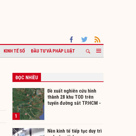
KINH TẾ SỐ
ĐẦU TƯ VÀ PHÁP LUẬT
ĐỌC NHIỀU
Đề xuất nghiên cứu hình
thành 28 khu TOD trên
tuyến đường sắt TP.HCM -
Cần Thơ
1
Nền kinh tế tiếp tục duy trì