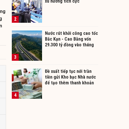
xu hướng tích cực
ợng
g
2
n
Nước rút khởi công cao tốc
Bắc Kạn - Cao Bằng vốn
29.300 tỷ đồng vào tháng
12/2026
3
Đề xuất tiếp tục nới trần
tiền gửi Kho bạc Nhà nước
để tạo thêm thanh khoản
cho ngân hàng
4