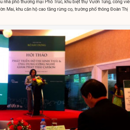
u nhà phố thương mại Phố Trúc, khu biệt thự Vườn Tùng, công viê
ườn Mai, khu căn hộ cao tầng rừng cọ, trường phổ thông Đoàn Thị