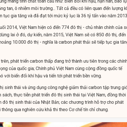
ung mang tính chất toàn cầu như: biến đổi khí hậu, hạn hán, bão lụ
ng tan, ô nhiễm môi trường... Tất cả đều có liên quan đến lượng k
ên tục gia tăng và đã đạt tới mức kỷ lục là 36 tỷ tấn vào năm 2013
cuối 2014, Việt Nam hiện có đến 774 đô thị - chủ nhân chính của 
dừng lai ở đó, dự kiến, năm 2015, Việt Nam sẽ có 850 đô thị, đến
ảng 10.000 đô thị - nghĩa là carbon phát thải sẽ tiếp tục gia tă
 trên, phát triển carbon thấp đang trở thành ưu tiên trong các chín
trọng của quốc gia; Chính phủ Việt Nam cùng cộng đồng quốc tế
với biến đổi khí hậu và tiến tới phát triển bền vững.
thị sinh thái và ứng dụng công nghệ giảm thải carbon tập trung gi
 sách, thực tiễn phát triển đô thị sinh thái tại Việt Nam, đồng thời
n đô thị sinh thái của Nhật Bản; các chương trình hỗ trợ cho phát
ái thông qua nghiên cứu khả thi theo Cơ chế tín chỉ chung.