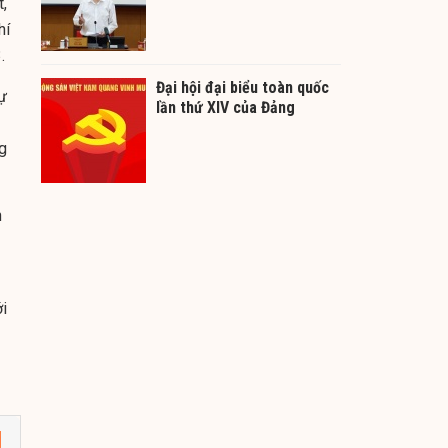
t,
hí
.
Đại hội đại biểu toàn quốc
sự
lần thứ XIV của Đảng
ng
h
ới