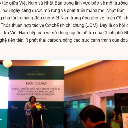
p tác giữa Việt Nam và Nhật Bản trong lĩnh vực bảo vệ môi trường
hí hậu ngày càng được mở rộng và phát triển mạnh mẽ. Nhật Bản
 nhà tài trợ hàng đầu cho Việt Nam trong ứng phó với biến đổi kh
 Thỏa thuận hợp tác về Cơ chế tín chỉ chung (JCM). Đây là cơ hội 
hị tại Việt Nam tiếp cận và sử dụng nguồn hỗ trợ của Chính phủ N
ệ tiên tiến, ít phát thải carbon, nâng cao sức cạnh tranh của do