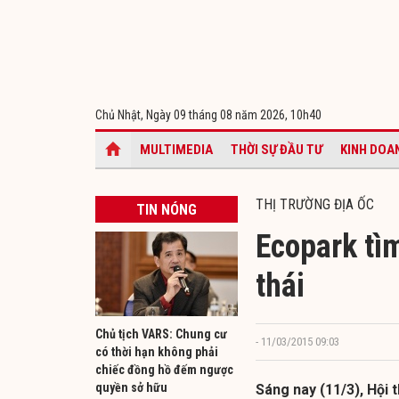
Chủ Nhật, Ngày 09 tháng 08 năm 2026,
10h40
MULTIMEDIA
THỜI SỰ ĐẦU TƯ
KINH DOA
THỊ TRƯỜNG ĐỊA ỐC
TIN NÓNG
Ecopark tì
thái
Chủ tịch VARS: Chung cư
- 11/03/2015 09:03
có thời hạn không phải
chiếc đồng hồ đếm ngược
quyền sở hữu
Sáng nay (11/3), Hội 