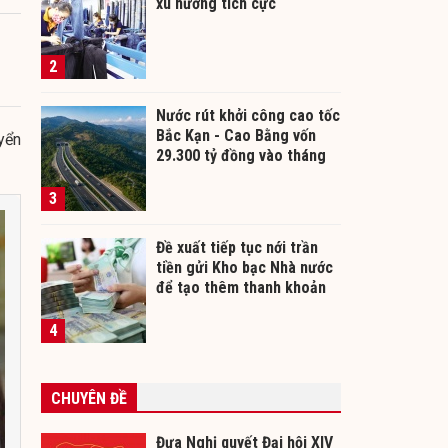
xu hướng tích cực
2
Nước rút khởi công cao tốc
Bắc Kạn - Cao Bằng vốn
yển
29.300 tỷ đồng vào tháng
12/2026
3
Đề xuất tiếp tục nới trần
tiền gửi Kho bạc Nhà nước
để tạo thêm thanh khoản
cho ngân hàng
4
CHUYÊN ĐỀ
Đưa Nghị quyết Đại hội XIV