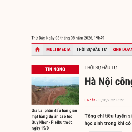
Thứ Bảy, Ngày 08 tháng 08 năm 2026,
19h49
MULTIMEDIA
THỜI SỰ ĐẦU TƯ
KINH DOA
THỜI SỰ ĐẦU TƯ
TIN NÓNG
Hà Nội công
D.Ngân
- 30/05/2022 16:22
Gia Lai phấn đấu bàn giao
Tổng chỉ tiêu tuyển s
mặt bằng dự án cao tốc
Quy Nhơn- Pleiku trước
học sinh trong khi có 
ngày 15/8