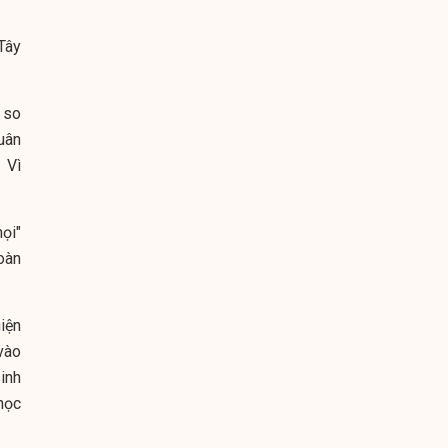
Tây
 so
uân
 Vì
ọi"
oàn
iện
vào
inh
học