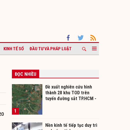
KINH TẾ SỐ
ĐẦU TƯ VÀ PHÁP LUẬT
ĐỌC NHIỀU
Đề xuất nghiên cứu hình
thành 28 khu TOD trên
tuyến đường sắt TP.HCM -
Cần Thơ
1
20
Nền kinh tế tiếp tục duy trì