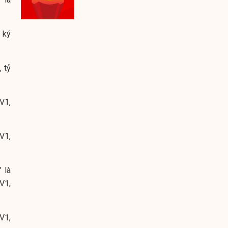
 ký
 tỷ
V1,
V1,
 là
V1,
V1,