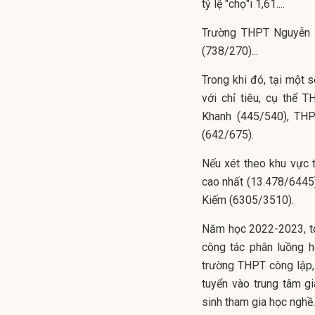
tỷ lệ "chọ"i 1,61....
Trường THPT Nguyễn T
(738/270)...
Trong khi đó, tại một 
với chỉ tiêu, cụ thể
Khanh (445/540), TH
(642/675).
Nếu xét theo khu vực t
cao nhất (13.478/6445)
Kiếm (6305/3510).
Năm học 2022-2023, to
công tác phân luồng 
trường THPT công lập,
tuyển vào trung tâm 
sinh tham gia học nghề