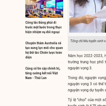
Công tác Đảng phải đi
trước một bước trong thực
hiện nhiệm vụ đối ngoại
Tổng chỉ tiêu tuyển sinh 
Chuyến thăm Australia sẽ
tạo xung lực mới cho quan
hệ Đối tác Chiến lược toàn
Năm học 2022-2023, Hà
diện
trường trung học phổ 
nguyện vọng 3.
Củng cố tin cậy chính trị,
tăng cường kết nối Việt
Trong đó, nguyện vọng
Nam - Thái Lan
nguyện vọng 3 có thể 
nguyện vọng dự tuyển s
Tỷ lệ "chọi" của một s
tuyển sinh là 675 nhưn