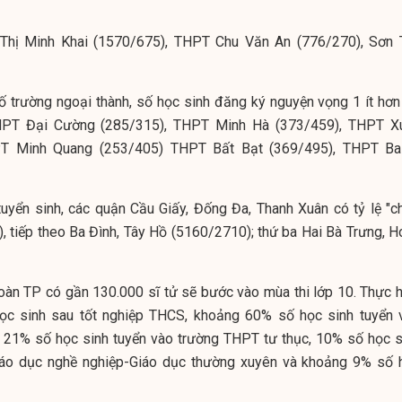
hị Minh Khai (1570/675), THPT Chu Văn An (776/270), Sơn 
số trường ngoại thành, số học sinh đăng ký nguyện vọng 1 ít hơn
 THPT Đại Cường (285/315), THPT Minh Hà (373/459), THPT X
PT Minh Quang (253/405) THPT Bất Bạt (369/495), THPT Ba
uyển sinh, các quận Cầu Giấy, Đống Đa, Thanh Xuân có tỷ lệ "ch
, tiếp theo Ba Đình, Tây Hồ (5160/2710); thứ ba Hai Bà Trưng, H
àn TP có gần 130.000 sĩ tử sẽ bước vào mùa thi lớp 10. Thực h
học sinh sau tốt nghiệp THCS, khoảng 60% số học sinh tuyển 
 21% số học sinh tuyển vào trường THPT tư thục, 10% số học s
giáo dục nghề nghiệp-Giáo dục thường xuyên và khoảng 9% số 
.