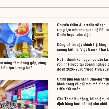
Chuyến thăm Australia sẽ tạo
xung lực mới cho quan hệ Đối t
Chiến lược toàn diện
Củng cố tin cậy chính trị, tăng
cường kết nối Việt Nam - Thái 
Hoàn thành kế hoạch cơ cấu lại
am nâng tầm đóng góp, cùng
vốn nhà nước tại doanh nghiệp g
kiến tạo tương lai *
đoạn 2026-2030 trước 31/8/202
Chính phủ ban hành Chương trì
hành động về đổi mới mô hình p
triển đất nước
Cần Thơ điều động, bổ nhiệm, c
định hàng loạt cán bộ chủ chốt