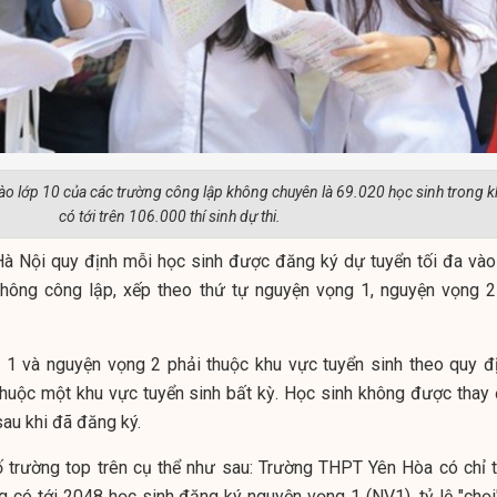
vào lớp 10 của các trường công lập không chuyên là 69.020 học sinh trong k
có tới trên 106.000 thí sinh dự thi.
 Nội quy định mỗi học sinh được đăng ký dự tuyển tối đa vào
thông công lập, xếp theo thứ tự nguyện vọng 1, nguyện vọng 2
 1 và nguyện vọng 2 phải thuộc khu vực tuyển sinh theo quy đị
thuộc một khu vực tuyển sinh bất kỳ. Học sinh không được thay 
au khi đã đăng ký.
ố trường top trên cụ thể như sau: Trường THPT Yên Hòa có chỉ t
g có tới 2048 học sinh đăng ký nguyện vọng 1 (NV1), tỷ lệ "chọi"