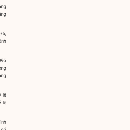
ảng
ảng
/6,
ành
096
ọng
ăng
 lệ
 lệ
ình
 số