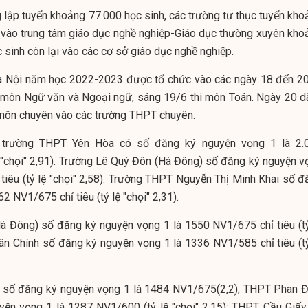
g lập tuyển khoảng 77.000 học sinh, các trường tư thục tuyển kho
n vào trung tâm giáo dục nghề nghiệp-Giáo dục thường xuyên kho
 sinh còn lại vào các cơ sở giáo dục nghề nghiệp.
à Nội năm học 2022-2023 được tổ chức vào các ngày 18 đến 20
i môn Ngữ văn và Ngoại ngữ, sáng 19/6 thi môn Toán. Ngày 20 d
i môn chuyên vào các trường THPT chuyên.
 trường THPT Yên Hòa có số đăng ký nguyện vọng 1 là 2.
ệ "chọi" 2,91). Trường Lê Quý Đôn (Hà Đông) số đăng ký nguyện v
tiêu (tỷ lệ "chọi" 2,58). Trường THPT Nguyễn Thị Minh Khai số đ
2 NV1/675 chỉ tiêu (tỷ lệ "chọi" 2,31).
à Đông) số đăng ký nguyện vọng 1 là 1550 NV1/675 chỉ tiêu (tỷ
hân Chính số đăng ký nguyện vọng 1 là 1336 NV1/585 chỉ tiêu (tỷ
 số đăng ký nguyện vọng 1 là 1484 NV1/675(2,2); THPT Phan Đ
ện vọng 1 là 1287 NV1/600 (tỷ lệ "chọi" 2,15); THPT Cầu Giấy