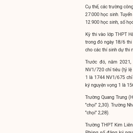
Cụ thể, các trường côn
27.000 học sinh. Tuyể
12.900 học sinh, số học
Kỳ thi vào lớp THPT H
trong đó ngày 18/6 th
cho các thí sinh dự th
Trước đó, năm 2021,
NV1/720 chỉ tiêu (tỷ l
1 là 1744 NV1/675 chỉ 
ký nguyện vọng 1 là 156
Trường Quang Trung (H
"chọi" 2,30). Trường N
"chọi" 2,28).
Trường THPT Kim Liên
Phùng số đăng ký nguy