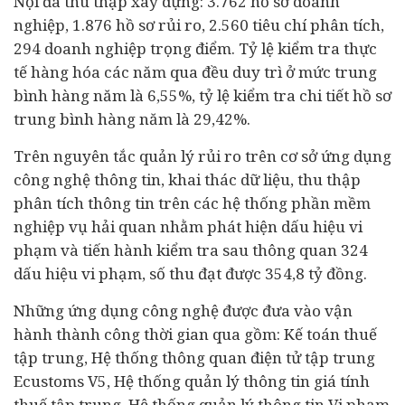
Nội đã thu thập xây dựng: 3.762 hồ sơ doanh
nghiệp, 1.876 hồ sơ rủi ro, 2.560 tiêu chí phân tích,
294 doanh nghiệp trọng điểm. Tỷ lệ kiểm tra thực
tế hàng hóa các năm qua đều duy trì ở mức trung
bình hàng năm là 6,55%, tỷ lệ kiểm tra chi tiết hồ sơ
trung bình hàng năm là 29,42%.
Trên nguyên tắc quản lý rủi ro trên cơ sở ứng dụng
công nghệ thông tin, khai thác dữ liệu, thu thập
phân tích thông tin trên các hệ thống phần mềm
nghiệp vụ hải quan nhằm phát hiện dấu hiệu vi
phạm và tiến hành kiểm tra sau thông quan 324
dấu hiệu vi phạm, số thu đạt được 354,8 tỷ đồng.
Những ứng dụng công nghệ được đưa vào vận
hành thành công thời gian qua gồm: Kế toán thuế
tập trung, Hệ thống thông quan điện tử tập trung
Ecustoms V5, Hệ thống quản lý thông tin giá tính
thuế tập trung, Hệ thống quản lý thông tin Vi phạm