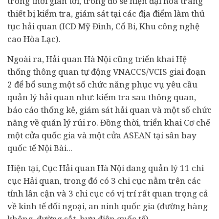
trong thời gian tới, trong đó sẽ hiện đại hóa trang
thiết bị kiểm tra, giám sát tại các địa điểm làm thủ
tục hải quan (ICD Mỹ Đình, Cổ Bi, Khu công nghệ
cao Hòa Lạc).
Ngoài ra, Hải quan Hà Nội cũng triển khai Hệ
thống thông quan tự động VNACCS/VCIS giai đoạn
2 để bổ sung một số chức năng phục vụ yêu cầu
quản lý hải quan như: kiểm tra sau thông quan,
báo cáo thống kê, giám sát hải quan và một số chức
năng về quản lý rủi ro. Đồng thời, triển khai Cơ chế
một cửa quốc gia và một cửa ASEAN tại sân bay
quốc tế Nội Bài...
Hiện tại, Cục Hải quan Hà Nội đang quản lý 11 chi
cục Hải quan, trong đó có 3 chi cục nằm trên các
tỉnh lân cận và 3 chi cục có vị trí rất quan trọng cả
về kinh tế đối ngoại, an ninh quốc gia (đường hàng
không, đường sắt, bưu điện quốc tế).