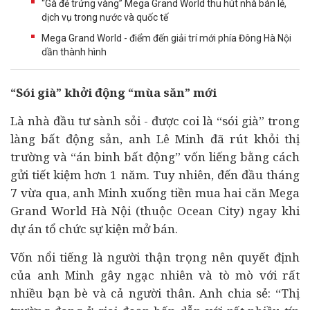
“Gà đẻ trứng vàng” Mega Grand World thu hút nhà bán lẻ,
dịch vụ trong nước và quốc tế
Mega Grand World - điểm đến giải trí mới phía Đông Hà Nội
dần thành hình
“Sói già” khởi động “mùa săn” mới
Là nhà
đầu tư
sành sỏi - được coi là “sói già” trong
làng bất động sản, anh Lê Minh đã rút khỏi thị
trường và “án binh bất động” vốn liếng bằng cách
gửi tiết kiệm hơn 1 năm. Tuy nhiên, đến đầu tháng
7 vừa qua, anh Minh xuống tiền mua hai căn Mega
Grand World Hà Nội (thuộc Ocean City) ngay khi
dự án
tổ chức sự kiện mở bán.
Vốn nổi tiếng là người thận trọng nên quyết định
của anh Minh gây ngạc nhiên và tò mò với rất
nhiều bạn bè và cả người thân. Anh chia sẻ: “Thị