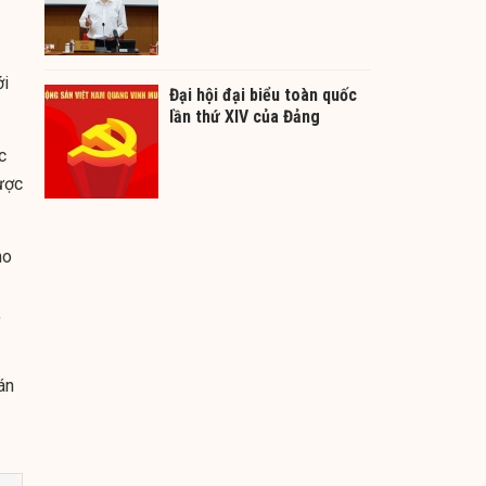
ới
Đại hội đại biểu toàn quốc
lần thứ XIV của Đảng
c
ược
ho
,
án