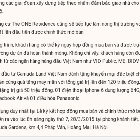
ng các giai đoạn xây dựng tiếp theo nhằm đảm bảo giao nhà cho
ộ.
ng cư The ONE Residence cũng sẽ tiếp tục làm nóng thị trường v
t lần đầu tiên được chính thức mở bán.
rình, khách hàng có thể ký ngay hợp đồng mua bán và được trự
̀ng dự án đã hoàn thành móng. Không chỉ vậy, khách hàng còn đ
chính từ các ngân hàng hàng đầu Việt Nam như VID Public, MB, BIDV.
 chủ đầu tư Gamuda Land Việt Nam dành tặng khuyến mại đặc biệt c
n cùng quà tặng may mắn với tổng giá trị lên đến 120 triệu đồng,
ặng trị giá 50 triệu đồng, 01 điện thoại Iphone 6 dung lượng 64G
acbook Air và 01 điều hòa Panasonic.
ụng duy nhất tại Lễ ký kết hợp đồng mua bán và chính thức mở b
 ra vào lúc 8h sáng ngày thứ 7, 28/3/2015 tại phòng khánh tiết,
uda Gardens, km 4,4 Pháp Vân, Hoàng Mai, Hà Nội.