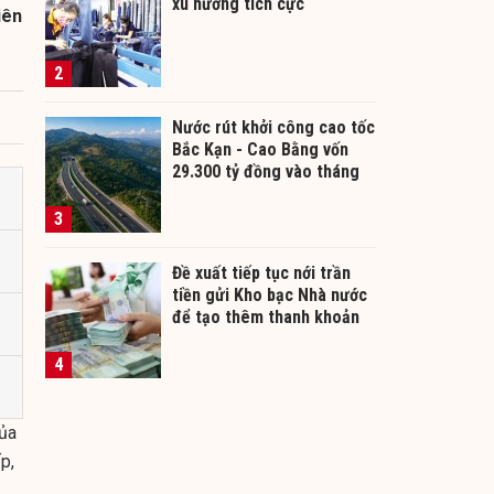
xu hướng tích cực
iên
2
Nước rút khởi công cao tốc
Bắc Kạn - Cao Bằng vốn
29.300 tỷ đồng vào tháng
12/2026
3
Đề xuất tiếp tục nới trần
tiền gửi Kho bạc Nhà nước
để tạo thêm thanh khoản
cho ngân hàng
4
của
p,