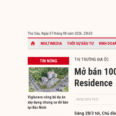
Thứ Sáu, Ngày 07 tháng 08 năm 2026,
23h33
MULTIMEDIA
THỜI SỰ ĐẦU TƯ
KINH DOA
THỊ TRƯỜNG ĐỊA ỐC
TIN NÓNG
Mở bán 100
Residence
Viglacera công bố dự án
- 18/03/2015 19:21
xây dựng chung cư để bán
tại Bắc Ninh
Sáng 28/3 tới, Chủ đ