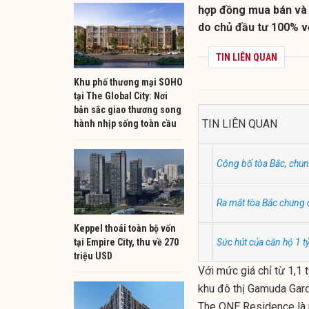
hợp đồng mua bán và 
do chủ đầu tư 100% vố
TIN LIÊN QUAN
Khu phố thương mại SOHO
tại The Global City: Nơi
bản sắc giao thương song
TIN LIÊN QUAN
hành nhịp sống toàn cầu
Công bố tòa Bắc, chun
Ra mắt tòa Bắc chung
Keppel thoái toàn bộ vốn
tại Empire City, thu về 270
Sức hút của căn hộ 1 t
triệu USD
Với mức giá chỉ từ 1,1 
khu đô thị Gamuda Gard
The ONE Residence là 