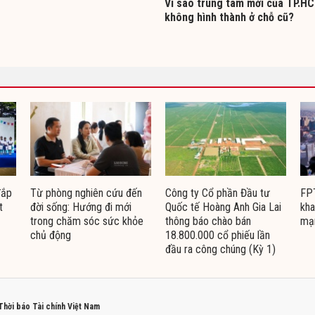
Vì sao trung tâm mới của TP.H
không hình thành ở chỗ cũ?
đắp
Từ phòng nghiên cứu đến
Công ty Cổ phần Đầu tư
FPT
t
đời sống: Hướng đi mới
Quốc tế Hoàng Anh Gia Lai
kha
trong chăm sóc sức khỏe
thông báo chào bán
mạ
chủ động
18.800.000 cổ phiếu lần
đầu ra công chúng (Kỳ 1)
 Thời báo Tài chính Việt Nam