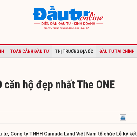
NH
TOÀN CẢNH ĐẦU TƯ
THỊ TRƯỜNG ĐỊA ỐC
ĐẦU TƯ TÀI CHÍNH
 căn hộ đẹp nhất The ONE
ầu tư, Công ty TNHH Gamuda Land Việt Nam tổ chức Lễ ký kết