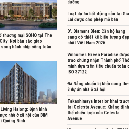
dưỡng
Loạt dự án bất động sản tại Gia
Lai được cho phép mở bán
D’. Diamant Bleu: Căn hộ hạng
ố thương mại SOHO tại The
sang có thiết kế biểu tượng đẹ
City: Nơi bản sắc giao
nhất Việt Nam 2026
 song hành nhịp sống toàn
Vinhomes Green Paradise đượ
trao chứng nhận Thành phố Th
minh dựa trên tiêu chuẩn toàn 
ISO 37122
Đà Nẵng chuẩn bị khởi công th
8 dự án nhà ở xã hội
Takashimaya Interior khai trươ
tại Celesta Avenue: Khẳng định
Living Halong: Định hình
thế chiến lược của Celesta
mực nhà ở xã hội của BIM
Avenue
ại Quảng Ninh