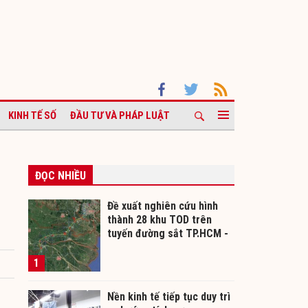
KINH TẾ SỐ
ĐẦU TƯ VÀ PHÁP LUẬT
ĐỌC NHIỀU
Đề xuất nghiên cứu hình
thành 28 khu TOD trên
tuyến đường sắt TP.HCM -
Cần Thơ
1
Nền kinh tế tiếp tục duy trì