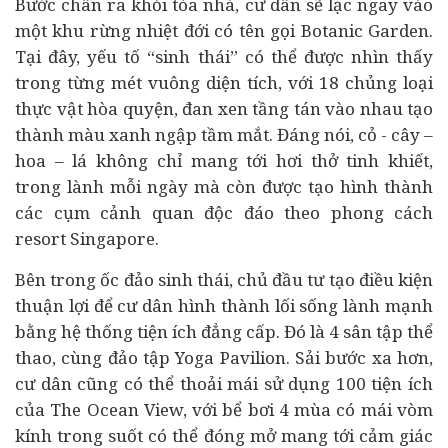
Bước chân ra khỏi tòa nhà, cư dân sẽ lạc ngay vào
một khu rừng nhiệt đới có tên gọi Botanic Garden.
Tại đây, yếu tố “sinh thái” có thể được nhìn thấy
trong từng mét vuông diện tích, với 18 chủng loại
thực vật hòa quyện, đan xen tầng tán vào nhau tạo
thành màu xanh ngập tầm mắt. Đáng nói, cỏ - cây –
hoa – lá không chỉ mang tới hơi thở tinh khiết,
trong lành mỗi ngày mà còn được tạo hình thành
các cụm cảnh quan độc đáo theo phong cách
resort Singapore.
Bên trong ốc đảo sinh thái, chủ đầu tư tạo điều kiện
thuận lợi để cư dân hình thành lối sống lành mạnh
bằng hệ thống tiện ích đẳng cấp. Đó là 4 sân tập thể
thao, cùng đảo tập Yoga Pavilion. Sải bước xa hơn,
cư dân cũng có thể thoải mái sử dụng 100 tiện ích
của The Ocean View, với bể bơi 4 mùa có mái vòm
kính trong suốt có thể đóng mở mang tới cảm giác