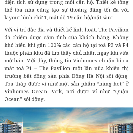
diện tích sử dụng trong mỗi căn hộ. Thiết kế tổng
thể tòa nhà cũng tạo sự thoáng đãng tối đa với
layout hình chữ T, mật độ 19 căn hộ/mặt sàn”.
Với vị trí đắc địa và thiết kế linh hoạt, The Pavilion
đã chiếm được cảm tình của khách hàng. Không
khó hiểu khi gần 100% các căn hộ tại toà P2 và P4
thuộc phân khu đã tìm thấy chủ nhân ngay khi vừa
mở bán. Mới đây, thông tin Vinhomes chuẩn bị ra
mắt toà P1 – The Pavilion một lần nữa khiến thị
trường
bất động sản
phía Đông Hà Nội sôi động.
Tòa tháp được ví như một sản phẩm “hàng hot” ở
Vinhomes Ocean Park, nơi được ví như “Quận
Ocean” sôi động.