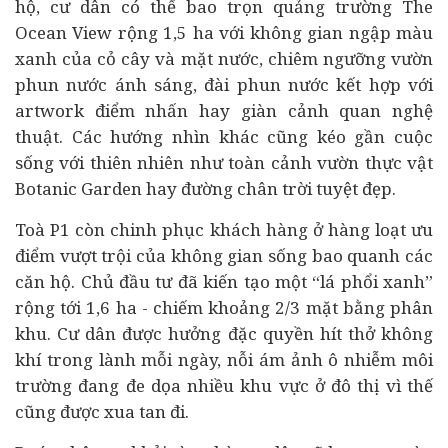
hộ, cư dân có thể bao trọn quảng trường The
Ocean View rộng 1,5 ha với không gian ngập màu
xanh của cỏ cây và mặt nước, chiêm ngưỡng vườn
phun nước ánh sáng, đài phun nước kết hợp với
artwork điểm nhấn hay giàn cảnh quan nghệ
thuật. Các hướng nhìn khác cũng kéo gần cuộc
sống với thiên nhiên như toàn cảnh vườn thực vật
Botanic Garden hay đường chân trời tuyệt đẹp.
Toà P1 còn chinh phục khách hàng ở hàng loạt ưu
điểm vượt trội của không gian sống bao quanh các
căn hộ. Chủ đầu tư đã kiến tạo một “lá phổi xanh”
rộng tới 1,6 ha - chiếm khoảng 2/3 mặt bằng phân
khu. Cư dân được hưởng đặc quyền hít thở không
khí trong lành mỗi ngày, nỗi ám ảnh ô nhiễm môi
trường đang đe dọa nhiều khu vực ở đô thị vì thế
cũng được xua tan đi.