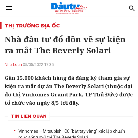
THỊ TRƯỜNG ĐỊA ỐC
Nhà đầu tư đổ dồn về sự kiện
ra mắt The Beverly Solari
Như Loan
05/05/2022 17:35
Gần 15.000 khách hàng đã đăng ký tham gia sự
kiện ra mắt dự án The Beverly Solari (thuộc đại
đô thị Vinhomes Grand Park, TP Thủ Đức) được
tổ chức vào ngày 8/5 tới đây.
TIN LIÊN QUAN
Vinhomes – Mitsubishi: Cú “bắt tay vàng” xác lập chuẩn
mực sống mới tại The Beverly Solari