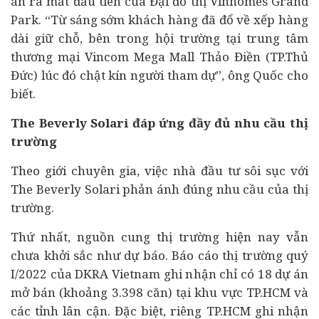
án ra mắt đầu tiên của Đại đô thị Vinhomes Grand
Park. “Từ sáng sớm khách hàng đã đổ về xếp hàng
dài giữ chỗ, bên trong hội trường tại trung tâm
thương mại Vincom Mega Mall Thảo Điền (TP.Thủ
Đức) lúc đó chật kín người tham dự”, ông Quốc cho
biết.
The Beverly Solari đáp ứng đầy đủ nhu cầu thị
trường
Theo giới chuyên gia, việc nhà đầu tư sôi sục với
The Beverly Solari phản ánh đúng nhu cầu của thị
trường.
Thứ nhất, nguồn cung thị trường hiện nay vẫn
chưa khởi sắc như dự báo. Báo cáo thị trường quý
I/2022 của DKRA Vietnam ghi nhận chỉ có 18 dự án
mở bán (khoảng 3.398 căn) tại khu vực TP.HCM và
các tỉnh lân cận. Đặc biệt, riêng TP.HCM ghi nhận