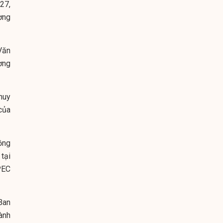
27,
ờng
Văn
ơng
huy
của
ồng
tại
PEC
Ban
ành