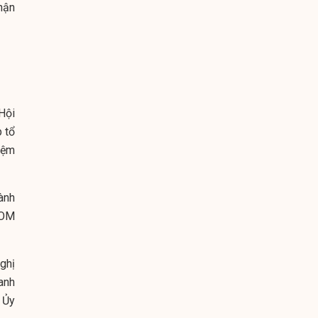
hận
 Hội
 tổ
iệm
ành
SOM
ghị
anh
 Ủy