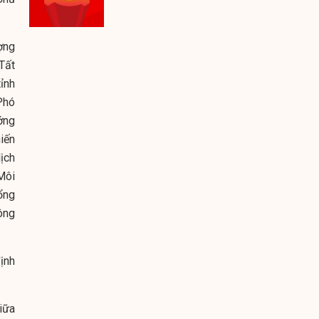
ợng
Tất
ỉnh
Phó
ớng
iến
ịch
Môi
ổng
ông
định
iữa