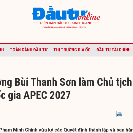
NH
TOÀN CẢNH ĐẦU TƯ
THỊ TRƯỜNG ĐỊA ỐC
ĐẦU TƯ TÀI CHÍNH
ớng Bùi Thanh Sơn làm Chủ tịch
c gia APEC 2027
Phạm Minh Chính vừa ký các Quyết định thành lập và ban hà