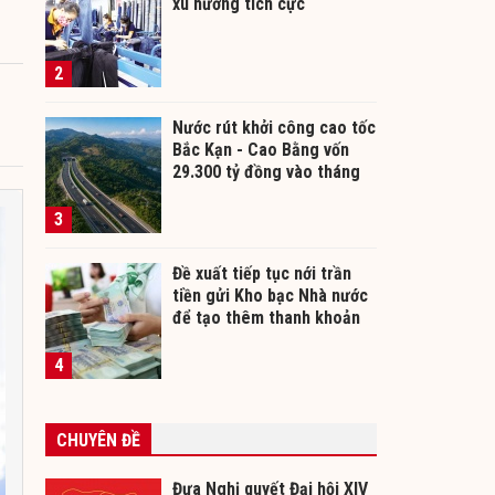
xu hướng tích cực
2
Nước rút khởi công cao tốc
Bắc Kạn - Cao Bằng vốn
29.300 tỷ đồng vào tháng
12/2026
3
Đề xuất tiếp tục nới trần
tiền gửi Kho bạc Nhà nước
để tạo thêm thanh khoản
cho ngân hàng
4
CHUYÊN ĐỀ
Đưa Nghị quyết Đại hội XIV