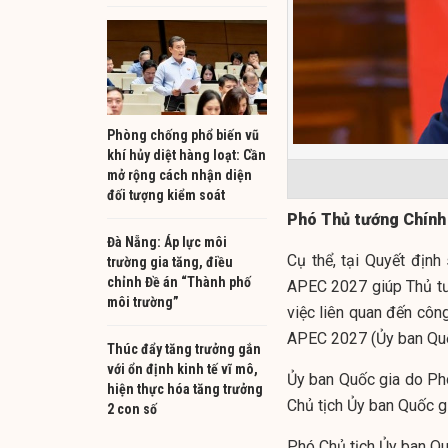
Phòng chống phổ biến vũ
khí hủy diệt hàng loạt: Cần
mở rộng cách nhận diện
đối tượng kiểm soát
Phó Thủ tướng Chính 
Đà Nẵng: Áp lực môi
Cụ thể, tại Quyết địn
trường gia tăng, điều
chỉnh Đề án “Thành phố
APEC 2027 giúp Thủ tư
môi trường”
việc liên quan đến côn
APEC 2027 (Ủy ban Quố
Thúc đẩy tăng trưởng gắn
với ổn định kinh tế vĩ mô,
Ủy ban Quốc gia do Ph
hiện thực hóa tăng trưởng
Chủ tịch Ủy ban Quốc gi
2 con số
Phó Chủ tịch Ủy ban Q