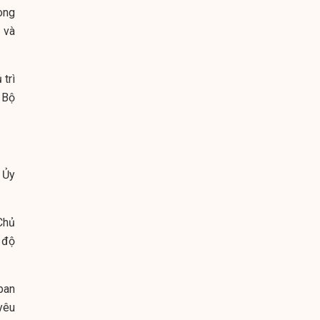
òng
 và
trì
 Bộ
 Ủy
Chủ
 độ
ban
yêu