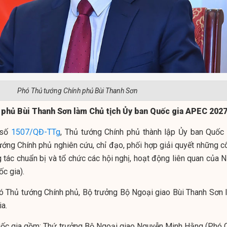
Phó Thủ tướng Chính phủ Bùi Thanh Sơn
phủ Bùi Thanh Sơn làm Chủ tịch Ủy ban Quốc gia APEC 202
h số
1507/QĐ-TTg
, Thủ tướng Chính phủ thành lập Ủy ban Quốc 
ớng Chính phủ nghiên cứu, chỉ đạo, phối hợp giải quyết những c
g tác chuẩn bị và tổ chức các hội nghị, hoạt động liên quan của 
c gia).
ó Thủ tướng Chính phủ, Bộ trưởng Bộ Ngoại giao Bùi Thanh Sơn 
a.
uốc gia gồm: Thứ trưởng Bộ Ngoại giao Nguyễn Minh Hằng (Phó 