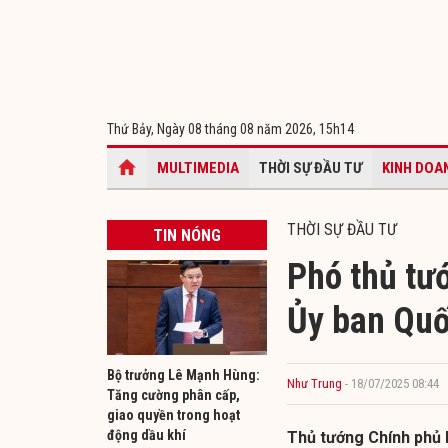
Thứ Bảy, Ngày 08 tháng 08 năm 2026,
15h14
MULTIMEDIA
THỜI SỰ ĐẦU TƯ
KINH DOA
THỜI SỰ ĐẦU TƯ
TIN NÓNG
Phó thủ tư
Ủy ban Quố
Bộ trưởng Lê Mạnh Hùng:
Như Trung
- 18/07/2025 08:44
Tăng cường phân cấp,
giao quyền trong hoạt
động dầu khí
Thủ tướng Chính phủ 