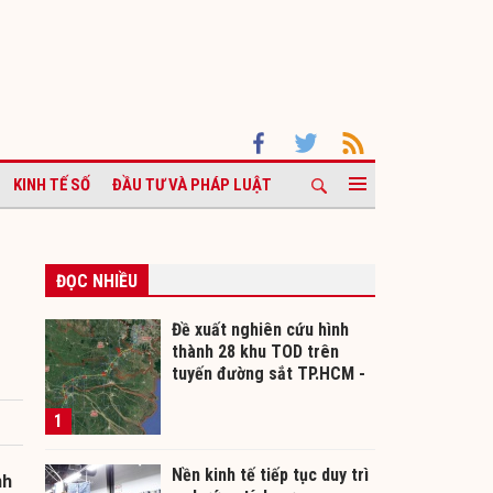
KINH TẾ SỐ
ĐẦU TƯ VÀ PHÁP LUẬT
ĐỌC NHIỀU
Đề xuất nghiên cứu hình
thành 28 khu TOD trên
tuyến đường sắt TP.HCM -
Cần Thơ
1
Nền kinh tế tiếp tục duy trì
nh