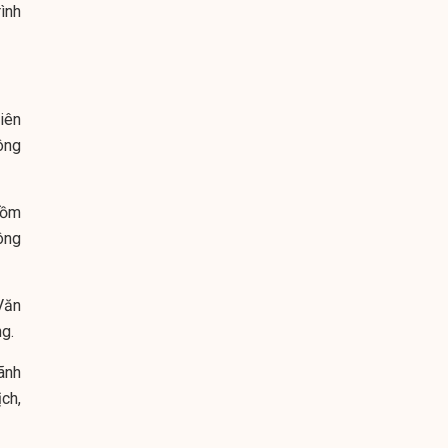
ình
iên
ông
gồm
ông
Văn
g.
ãnh
ch,