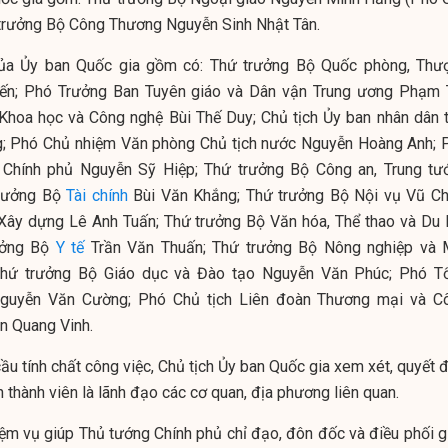
 trưởng Bộ Công Thương Nguyễn Sinh Nhật Tân.
của Ủy ban Quốc gia gồm có: Thứ trưởng Bộ Quốc phòng, Thư
ến; Phó Trưởng Ban Tuyên giáo và Dân vận Trung ương Phạm 
Khoa học và Công nghệ Bùi Thế Duy; Chủ tịch Ủy ban nhân dân t
; Phó Chủ nhiệm Văn phòng Chủ tịch nước Nguyễn Hoàng Anh; 
Chính phủ Nguyễn Sỹ Hiệp; Thứ trưởng Bộ Công an, Trung tư
trưởng Bộ
Tài chính
Bùi Văn Khắng; Thứ trưởng Bộ Nội vụ Vũ Ch
Xây dựng Lê Anh Tuấn; Thứ trưởng Bộ Văn hóa, Thể thao và Du l
ưởng Bộ
Y tế
Trần Văn Thuấn; Thứ trưởng Bộ Nông nghiệp và 
Thứ trưởng Bộ Giáo dục và Đào tạo Nguyễn Văn Phúc; Phó T
Nguyễn Văn Cường; Phó Chủ tịch Liên đoàn Thương mại và C
n Quang Vinh.
ầu tính chất công việc, Chủ tịch Ủy ban Quốc gia xem xét, quyết 
h thành viên là lãnh đạo các cơ quan, địa phương liên quan.
ệm vụ giúp Thủ tướng Chính phủ chỉ đạo, đôn đốc và điều phối g