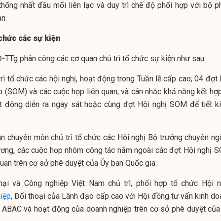
thống nhất đầu mối liên lạc và duy trì chế độ phối hợp với bộ p
n.
chức các sự kiện
TTg phân công các cơ quan chủ trì tổ chức sự kiện như sau:
rì tổ chức các hội nghị, hoạt động trong Tuần lễ cấp cao; 04 đợt
 (SOM) và các cuộc họp liên quan; và cân nhắc khả năng kết hợp
ạt động diễn ra ngay sát hoặc cùng đợt Hội nghị SOM để tiết k
an chuyên môn chủ trì tổ chức các Hội nghị Bộ trưởng chuyên ng
ơng, các cuộc họp nhóm công tác nằm ngoài các đợt Hội nghị 
quan trên cơ sở phê duyệt của Ủy ban Quốc gia.
ại và Công nghiệp Việt Nam chủ trì, phối hợp tổ chức Hội n
iệp
, Đối thoại của Lãnh đạo cấp cao với Hội đồng tư vấn kinh do
 ABAC và hoạt động của doanh nghiệp trên cơ sở phê duyệt của