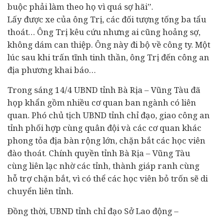
buộc phải làm theo họ vì quá sợ hãi”.
Lấy được xe của ông Trị, các đối tượng tống ba tẩu
thoát… Ông Trị kêu cứu nhưng ai cũng hoảng sợ,
không dám can thiệp. Ông này đi bộ về công ty. Một
lúc sau khi trấn tĩnh tinh thần, ông Trị đến công an
địa phương khai báo…
Trong sáng 14/4 UBND tỉnh Bà Rịa – Vũng Tàu đã
họp khẩn gồm nhiều cơ quan ban ngành có liên
quan. Phó chủ tịch UBND tỉnh chỉ đạo, giao công an
tỉnh phối hợp cùng quân đội và các cơ quan khác
phong tỏa địa bàn rộng lớn, chặn bắt các học viên
đào thoát. Chính quyền tỉnh Bà Rịa – Vũng Tàu
cùng liên lạc nhờ các tỉnh, thành giáp ranh cùng
hỗ trợ chặn bắt, vì có thể các học viên bỏ trốn sẽ di
chuyển liên tỉnh.
Đồng thời, UBND tỉnh chỉ đạo Sở Lao động –