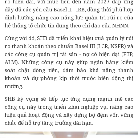
ro hiện đại, với mục tiêu đến năm 2027 đáp ứng
đầy đủ các yêu cầu Basel II - IRB, đồng thời phù hợp
định hướng nâng cao năng lực quản trị rủi ro của
hệ thống tổ chức tín dụng theo chỉ đạo của NHNN.
Cùng với đó, SHB đã triển khai hiệu quả quản lý rủi
ro thanh khoản theo chuẩn Basel III (LCR, NSFR) và
các công cụ quản trị tài sản - nợ có hiện đại (FTP,
ALM). Những công cụ này giúp ngân hàng kiểm
soát chặt dòng tiền, đảm bảo khả năng thanh
khoản và dự phòng kịp thời trước biến động thị
trường.
SHB kỳ vọng sẽ tiếp tục ứng dụng mạnh mẽ các
công cụ này trong triển khai nghiệp vụ, nâng cao
hiệu quả hoạt động và xây dựng bộ đệm vốn vững
chắc để hỗ trợ tăng trưởng dài hạn.