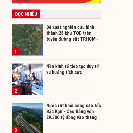
ĐỌC NHIỀU
Đề xuất nghiên cứu hình
thành 28 khu TOD trên
tuyến đường sắt TP.HCM -
Cần Thơ
1
Nền kinh tế tiếp tục duy trì
xu hướng tích cực
2
Nước rút khởi công cao tốc
Bắc Kạn - Cao Bằng vốn
29.300 tỷ đồng vào tháng
12/2026
3