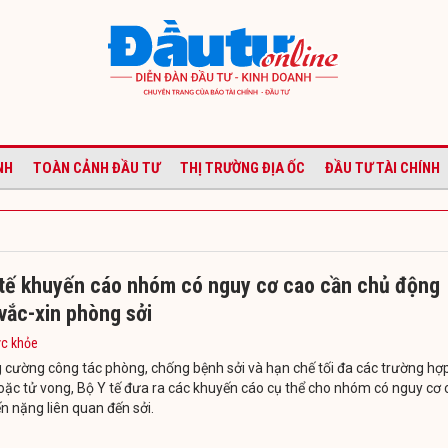
NH
TOÀN CẢNH ĐẦU TƯ
THỊ TRƯỜNG ĐỊA ỐC
ĐẦU TƯ TÀI CHÍNH
 tế khuyến cáo nhóm có nguy cơ cao cần chủ động
vắc-xin phòng sởi
ức khỏe
 cường công tác phòng, chống bệnh sởi và hạn chế tối đa các trường hợ
ặc tử vong, Bộ Y tế đưa ra các khuyến cáo cụ thể cho nhóm có nguy cơ 
ến nặng liên quan đến sởi.