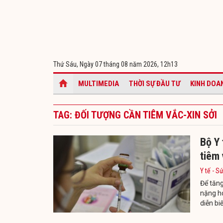
Thứ Sáu, Ngày 07 tháng 08 năm 2026,
12h13
MULTIMEDIA
THỜI SỰ ĐẦU TƯ
KINH DOA
TAG: ĐỐI TƯỢNG CẦN TIÊM VẮC-XIN SỞI
Bộ Y
tiêm 
Y tế - S
Để tăng
nặng ho
diễn bi