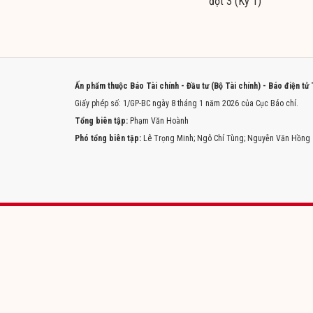
đợt 3 (Kỳ 1)
Ấn phẩm thuộc Báo Tài chính - Đầu tư (Bộ Tài chính) - Báo điện tử
Giấy phép số: 1/GP-BC ngày 8 tháng 1 năm 2026 của Cục Báo chí.
Tổng biên tập:
Phạm Văn Hoành
Phó tổng biên tập:
Lê Trọng Minh; Ngô Chí Tùng; Nguyễn Văn Hồng
Trang chủ
Tòa soạn
Liên hệ quảng cáo