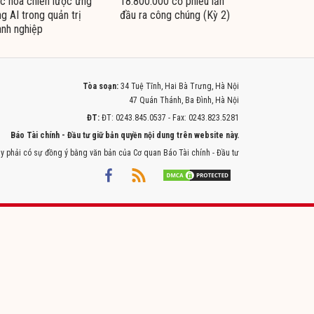
c hóa chiến lược ứng
18.800.000 cổ phiếu lần
g AI trong quản trị
đầu ra công chúng (Kỳ 2)
nh nghiệp
Tòa soạn:
34 Tuệ Tĩnh, Hai Bà Trưng, Hà Nội
47 Quán Thánh, Ba Đình, Hà Nội
ĐT:
ĐT: 0243.845.0537 - Fax: 0243.823.5281
Báo Tài chính - Đầu tư giữ bản quyền nội dung trên website này.
y phải có sự đồng ý bằng văn bản của Cơ quan Báo Tài chính - Đầu tư
Powered by
ITMEDIA