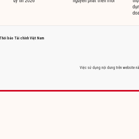
uy tín 2026
nguyên phát triển mới
thự
dụn
doa
 Thời báo Tài chính Việt Nam
Việc sử dụng nội dung trên website nà