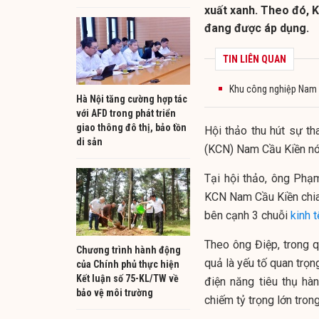
xuất xanh. Theo đó, K
đang được áp dụng.
TIN LIÊN QUAN
Khu công nghiệp Nam C
Hà Nội tăng cường hợp tác
với AFD trong phát triển
giao thông đô thị, bảo tồn
Hội thảo thu hút sự t
di sản
(KCN) Nam Cầu Kiền nói
Tại hội thảo, ông Phạ
KCN Nam Cầu Kiền chia 
bên cạnh 3 chuỗi
kinh t
Theo ông Điệp, trong q
Chương trình hành động
quả là yếu tố quan trọ
của Chính phủ thực hiện
Kết luận số 75-KL/TW về
điện năng tiêu thụ h
bảo vệ môi trường
chiếm tỷ trọng lớn tron