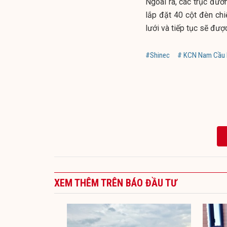
Ngoài ra, các trục đườ
lắp đặt 40 cột đèn chi
lưới và tiếp tục sẽ đượ
#Shinec
# KCN Nam Cầu 
XEM THÊM TRÊN BÁO ĐẦU TƯ