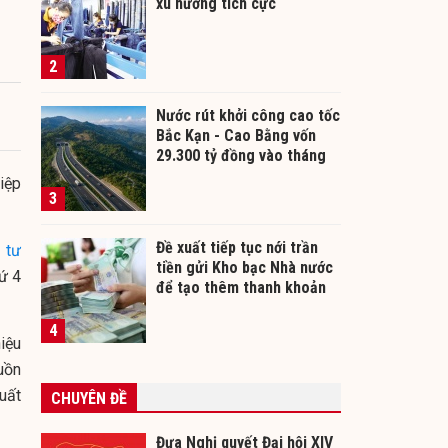
xu hướng tích cực
2
Nước rút khởi công cao tốc
Bắc Kạn - Cao Bằng vốn
29.300 tỷ đồng vào tháng
12/2026
iệp
3
Đề xuất tiếp tục nới trần
 tư
tiền gửi Kho bạc Nhà nước
ứ 4
để tạo thêm thanh khoản
cho ngân hàng
4
iệu
uồn
uất
CHUYÊN ĐỀ
Đưa Nghị quyết Đại hội XIV