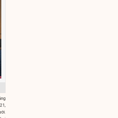
ăng
21,
ới.