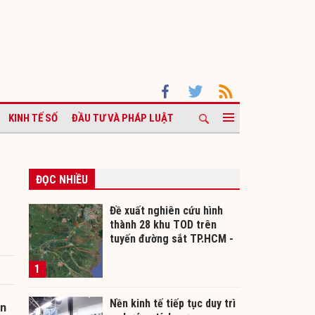
KINH TẾ SỐ
ĐẦU TƯ VÀ PHÁP LUẬT
ĐỌC NHIỀU
Đề xuất nghiên cứu hình
thành 28 khu TOD trên
tuyến đường sắt TP.HCM -
Cần Thơ
1
Nền kinh tế tiếp tục duy trì
ản