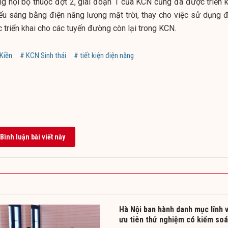
ng nội bộ thuộc đợt 2, giai đoạn 1 của KCN cũng đã được triển k
ếu sáng bằng điện năng lượng mặt trời, thay cho việc sử dụng đ
c triển khai cho các tuyến đường còn lại trong KCN.
Kiền
# KCN Sinh thái
# tiết kiện điện năng
Bình luận bài viết này
Hà Nội ban hành danh mục lĩnh 
ưu tiên thử nghiệm có kiểm soá