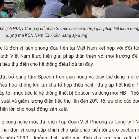
 tịch HĐQT Công ty cổ phần Shinec chia sẻ những giải pháp tiết kiệm năn
lượng mà KCN Nam Cầu Kiền đang áp dụng.
 là đơn vị tiên phong đầu tiên tại Việt Nam kết hợp với đối tác
rth Việt Nam thực hiện giải pháp thân thiện với môi trường để 
g tiêu thụ điện cho hệ thống điều hoà tại đây.
đặt bổ sung tấm Spacon trên giàn nóng và thay thế dung môi c
iều hòa không khí tại khu tổ hợp điều hành, đã giúp tiết kiệm 
p tới, mục tiêu là hệ thống thiết bị Spacon và dung môi HB - 156
 suất và giảm lượng điện tiêu thụ lên đến 20%, tối ưu cho các do
iện lớn cho hoạt động sản xuất.
ụng công nghệ mới, đại diện Tập đoàn Việt Phương và Công ty T
 hai đơn vị cung cấp chính cho giải pháp tiến tới zero cacbon 
 năm 2030 - khẳng định: Việc xác định khu vực sản xuất c