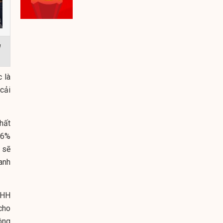
g
 là
cải
hất
16%
 sẽ
anh
NHH
cho
ông