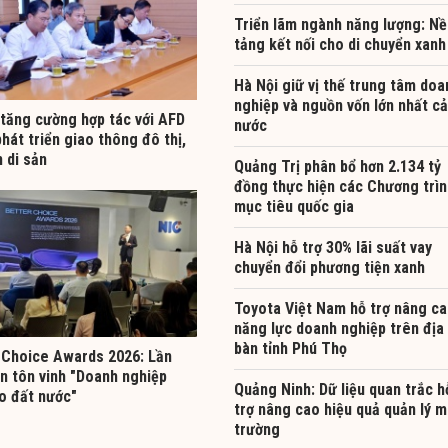
Triển lãm ngành năng lượng: Nề
tảng kết nối cho di chuyển xanh
Hà Nội giữ vị thế trung tâm doa
nghiệp và nguồn vốn lớn nhất cả
 tăng cường hợp tác với AFD
nước
hát triển giao thông đô thị,
 di sản
Quảng Trị phân bổ hơn 2.134 tỷ
đồng thực hiện các Chương trìn
mục tiêu quốc gia
Hà Nội hỗ trợ 30% lãi suất vay
chuyển đổi phương tiện xanh
Toyota Việt Nam hỗ trợ nâng c
năng lực doanh nghiệp trên địa
bàn tỉnh Phú Thọ
 Choice Awards 2026: Lần
ên tôn vinh "Doanh nghiệp
Quảng Ninh: Dữ liệu quan trắc h
ạo đất nước"
trợ nâng cao hiệu quả quản lý m
trường