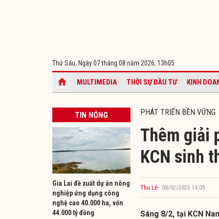
Thứ Sáu, Ngày 07 tháng 08 năm 2026,
13h05
MULTIMEDIA
THỜI SỰ ĐẦU TƯ
KINH DOA
PHÁT TRIỂN BỀN VỮNG
TIN NÓNG
Thêm giải 
KCN sinh t
Gia Lai đề xuất dự án nông
Thu Lê
- 08/02/2023 14:09
nghiệp ứng dụng công
nghệ cao 40.000 ha, vốn
44.000 tỷ đồng
Sáng 8/2, tại KCN Nam