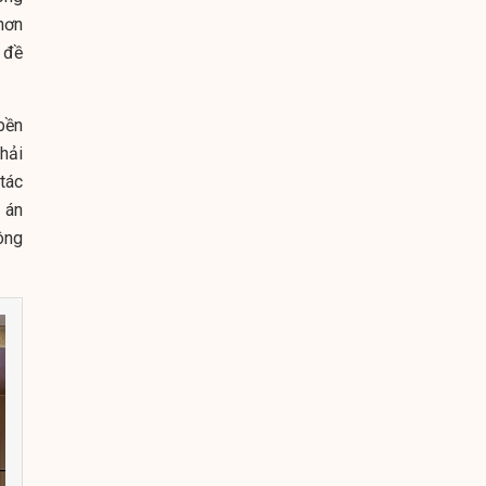
 hơn
 đề
bền
hải
tác
 án
ông