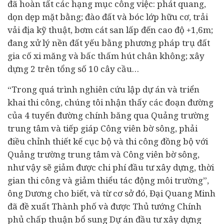
đã hoàn tất các hạng mục công việc: phát quang,
dọn dẹp mặt bằng; đào đất và bóc lớp hữu cơ, trải
vải địa kỹ thuật, bơm cát san lấp đến cao độ +1,6m;
đang xử lý nền đất yếu bằng phương pháp trụ đất
gia cố xi măng và bấc thấm hút chân không; xây
dựng 2 trên tổng số 10 cây cầu…
“Trong quá trình nghiên cứu lập dự án và triển
khai thi công, chúng tôi nhận thấy các đoạn đường
của 4 tuyến đường chính băng qua Quảng trường
trung tâm và tiếp giáp Công viên bờ sông, phải
điều chỉnh thiết kế cục bộ và thi công đồng bộ với
Quảng trường trung tâm và Công viên bờ sông,
như vậy sẽ giảm được chi phí đầu tư xây dựng, thời
gian thi công và giảm thiểu tác động môi trường”,
ông Dương cho biết, và từ cơ sở đó, Đại Quang Minh
đã đề xuất Thành phố và được Thủ tướng Chính
phủ chấp thuận bổ sung Dự án đầu tư xây dựng