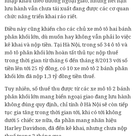
nhập khẩu theo đường ngoại giao, nhưng hết hạn
lưu hành vẫn chưa tái xuất đang được các cơ quan
chức năng triển khai ráo riết.
Điều này cũng khiến cho các chủ xe mô tô hai bánh
phân khối lớn, dù muốn hay không vẫn phải lo việc
kê khai và nộp tiền. Tại Hà Nội, trong số 34 ô tô và
mô tô phân khối lớn hoàn tất thủ tục nộp thuế
trong thời gian từ tháng 6 đến tháng 8/2013 với số
tiền lên tới 25 tỷ đồng, có 10 xe mô tô 2 bánh phân
khối lớn đã nộp 1,3 tỷ đồng tiền thuế.
Tuy nhiên, số thuế thu được từ các xe mô tô 2 bánh
phân khối lớn mang biển ngoại giao đang lưu hành
không đúng quy định, chỉ tính ở Hà Nội sẽ còn tiếp
tục gia tăng trong thời gian tới, khi có tới không
dưới 5 chiếc xe nữa, đa phần mang nhãn hiệu
Harley Davidson, đã đến kê khai, nhưng chưa nộp
thuế trong 2 tháng qua.