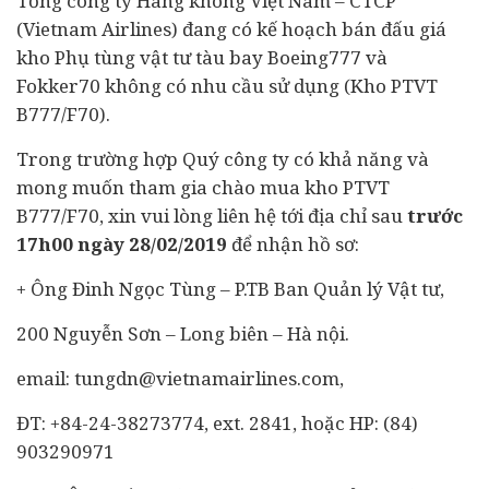
Tổng công ty Hàng không Việt Nam – CTCP
(Vietnam Airlines) đang có kế hoạch bán
đấu giá
kho Phụ tùng vật tư tàu bay Boeing777 và
Fokker70 không có nhu cầu sử dụng (Kho PTVT
B777/F70).
Trong trường hợp Quý công ty có khả năng và
mong muốn tham gia chào mua kho PTVT
B777/F70, xin vui lòng liên hệ tới địa chỉ sau
trước
17h00 ngày 28/02/2019
để nhận hồ sơ:
+ Ông Đinh Ngọc Tùng – P.TB Ban Quản lý Vật tư,
200 Nguyễn Sơn – Long biên – Hà nội.
email:
tungdn@vietnamairlines.com
,
ĐT: +84-24-38273774, ext. 2841, hoặc HP: (84)
903290971