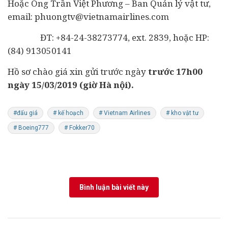
Hoặc Ông Trần Việt Phương – Ban Quản lý vật tư,
email:
phuongtv@vietnamairlines.com
ĐT: +84-24-38273774, ext. 2839, hoặc HP:
(84) 913050141
Hồ sơ chào giá xin gửi trước ngày
trước 1
7
h00
ngày 15
/03
/2019
(giờ Hà nội).
#đấu giá
# kế hoạch
# Vietnam Airlines
# kho vật tư
# Boeing777
# Fokker70
Bình luận bài viết này