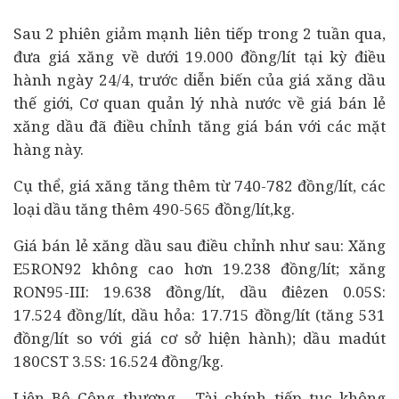
Sau 2 phiên giảm mạnh liên tiếp trong 2 tuần qua,
đưa giá xăng về dưới 19.000 đồng/lít tại kỳ điều
hành ngày 24/4, trước diễn biến của giá xăng dầu
thế giới, Cơ quan quản lý nhà nước về giá bán lẻ
xăng dầu đã điều chỉnh tăng giá bán với các mặt
hàng này.
Cụ thể, giá xăng tăng thêm từ 740-782 đồng/lít, các
loại dầu tăng thêm 490-565 đồng/lít,kg.
Giá bán lẻ xăng dầu sau điều chỉnh như sau: Xăng
E5RON92 không cao hơn 19.238 đồng/lít; xăng
RON95-III: 19.638 đồng/lít, dầu điêzen 0.05S:
17.524 đồng/lít, dầu hỏa: 17.715 đồng/lít (tăng 531
đồng/lít so với giá cơ sở hiện hành); dầu madút
180CST 3.5S: 16.524 đồng/kg.
Liên Bộ Công thương -
Tài chính
tiếp tục không