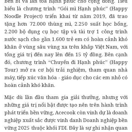
bền bỉ và lan tỏa hạnh phúc cho cộng đồng. Tiêu
biểu là chương trình “Gói mì Hạnh phúc” (Happy
Noodle Project) triển khai từ năm 2019, đã trao
tặng hơn 72.000 thùng mì, 2.250 suất học bổng,
2.200 bộ dụng cụ học tập và tài trợ 1 công trình
nước sạch cho gần 1.600 trẻ em có hoàn cảnh khó
khăn ở vùng sâu vùng xa trên khắp Việt Nam, với
tổng giá trị đến nay lên đến 15 tỷ đồng. Bên cạnh
đó, chương trình “Chuyến đi Hạnh phúc” (Happy
Tour) mở ra cơ hội trải nghiệm, tham quan nhà
máy, tiếp xúc văn hóa - giáo dục cho các em nhỏ có
hoàn cảnh khó khăn.
Mặc dù lần đầu tham gia giải thưởng, nhưng với
những giá trị nổi bật được tạo nên trên hành trình
phát triển bền vững, Acecook còn vinh dự là doanh
nghiệp xuất sắc được vinh danh Doanh nghiệp bền
vững 2025 thuộc khối FDI. Đây là sự ghi nhận quan