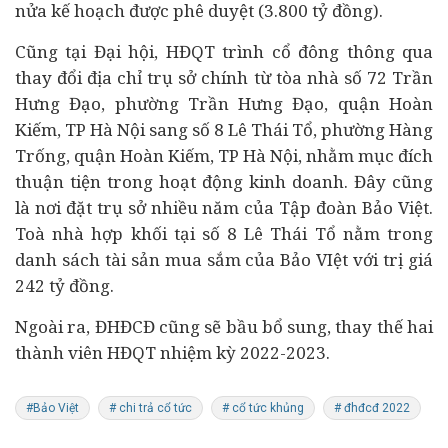
nửa kế hoạch được phê duyệt (3.800 tỷ đồng).
Cũng tại Đại hội, HĐQT trình cổ đông thông qua
thay đổi địa chỉ trụ sở chính từ tòa nhà số 72 Trần
Hưng Đạo, phường Trần Hưng Đạo, quận Hoàn
Kiếm, TP Hà Nội sang số 8 Lê Thái Tổ, phường Hàng
Trống, quận Hoàn Kiếm, TP Hà Nội, nhằm mục đích
thuận tiện trong hoạt động kinh doanh. Đây cũng
là nơi đặt trụ sở nhiều năm của Tập đoàn Bảo Việt.
Toà nhà hợp khối tại số 8 Lê Thái Tổ nằm trong
danh sách tài sản mua sắm của Bảo VIệt với trị giá
242 tỷ đồng.
Ngoài ra, ĐHĐCĐ cũng sẽ bầu bổ sung, thay thế hai
thành viên HĐQT nhiệm kỳ 2022-2023.
#Bảo Việt
# chi trả cổ tức
# cổ tức khủng
# đhđcđ 2022