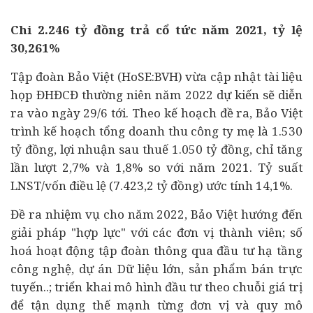
Chi
2.246 tỷ đồng
trả cổ tức năm 2021, tỷ lệ
30,261%
Tập đoàn Bảo Việt (HoSE:BVH) vừa cập nhật tài liệu
họp ĐHĐCĐ thường niên năm 2022 dự kiến sẽ diễn
ra vào ngày 29/6 tới. Theo kế hoạch đề ra, Bảo Việt
trình kế hoạch tổng doanh thu công ty mẹ là 1.530
tỷ đồng, lợi nhuận sau thuế 1.050 tỷ đồng, chỉ tăng
lần lượt 2,7% và 1,8% so với năm 2021. Tỷ suất
LNST/vốn điều lệ (7.423,2 tỷ đồng) ước tính 14,1%.
Đề ra nhiệm vụ cho năm 2022, Bảo Việt hướng đến
giải pháp "hợp lực" với các đơn vị thành viên;
số
hoá
hoạt động tập đoàn thông qua
đầu tư
hạ tầng
công nghệ,
dự án
Dữ liệu lớn, sản phẩm bán trực
tuyến..; triển khai mô hình đầu tư theo chuỗi giá trị
để tận dụng thế mạnh từng đơn vị và quy mô