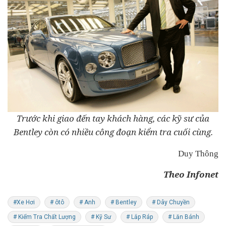
Trước khi giao đến tay khách hàng, các kỹ sư của
Bentley còn có nhiều công đoạn kiểm tra cuối cùng.
Duy Thông
Theo Infonet
#Xe Hơi
# ôtô
# Anh
# Bentley
# Dây Chuyền
# Kiểm Tra Chất Lượng
# Kỹ Sư
# Lắp Ráp
# Lăn Bánh