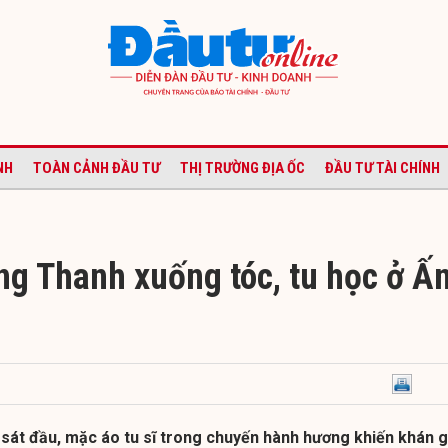
NH
TOÀN CẢNH ĐẦU TƯ
THỊ TRƯỜNG ĐỊA ỐC
ĐẦU TƯ TÀI CHÍNH
ng Thanh xuống tóc, tu học ở Ấ
 sát đầu, mặc áo tu sĩ trong chuyến hành hương khiến khán g