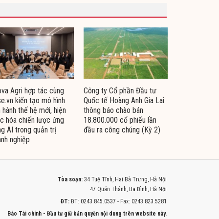
va Agri hợp tác cùng
Công ty Cổ phần Đầu tư
e.vn kiến tạo mô hình
Quốc tế Hoàng Anh Gia Lai
 hành thế hệ mới, hiện
thông báo chào bán
c hóa chiến lược ứng
18.800.000 cổ phiếu lần
g AI trong quản trị
đầu ra công chúng (Kỳ 2)
nh nghiệp
Tòa soạn:
34 Tuệ Tĩnh, Hai Bà Trưng, Hà Nội
47 Quán Thánh, Ba Đình, Hà Nội
ĐT:
ĐT: 0243.845.0537 - Fax: 0243.823.5281
Báo Tài chính - Đầu tư giữ bản quyền nội dung trên website này.