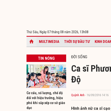
Thứ Sáu, Ngày 07 tháng 08 năm 2026,
13h08
MULTIMEDIA
THỜI SỰ ĐẦU TƯ
KINH DOA
ĐỜI SỐNG
TIN NÓNG
Ca sĩ Phươ
Độ
Cơ cấu, số lượng, chế độ
Quỳnh Anh
- 16/09/2016 14:16
đối với hiệu trưởng, hiệu
phó khi sắp xếp cơ sở giáo
dục
Hình ảnh nữ ca sĩ cạo