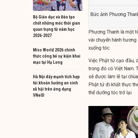
Bức ảnh Phương Thanh 
Bộ Giáo dục và Đào tạo
chốt những mốc thời gian
quan trọng từ năm học
Phương Thanh là một tí
2026-2027
vài chuyến hành hương 
xuống tóc.
Miss World 2026 chính
thức công bố sự kiện khai
Việc Phật tử cạo đầu, dù
mạc tại Hạ Long
trong đó có Việt Nam. 
sẽ được làm lễ tại chùa
Hà Nội đẩy mạnh tích hợp
tài khoản hưởng an sinh
Phật tử đi khất thực th
xã hội trên ứng dụng
thể dưỡng tóc trở lại.
VNeID