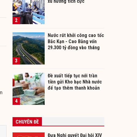
xu hướng tích cực
2
Nước rút khởi công cao tốc
Bắc Kạn - Cao Bằng vốn
29.300 tỷ đồng vào tháng
12/2026
3
Đề xuất tiếp tục nới trần
tiền gửi Kho bạc Nhà nước
để tạo thêm thanh khoản
an
cho ngân hàng
4
CHUYÊN ĐỀ
Đưa Nghị quyết Đại hội XIV