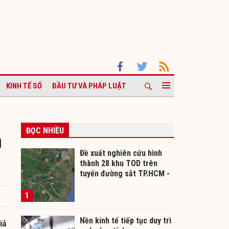
KINH TẾ SỐ
ĐẦU TƯ VÀ PHÁP LUẬT
ĐỌC NHIỀU
n
Đề xuất nghiên cứu hình
thành 28 khu TOD trên
tuyến đường sắt TP.HCM -
Cần Thơ
1
Nền kinh tế tiếp tục duy trì
iả