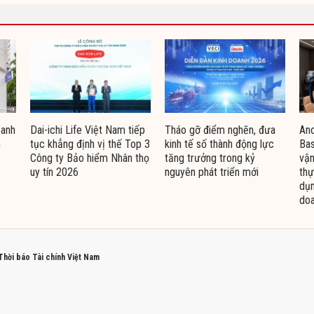
oanh
Dai-ichi Life Việt Nam tiếp
Tháo gỡ điểm nghẽn, đưa
Ano
n
tục khẳng định vị thế Top 3
kinh tế số thành động lực
Bas
Công ty Bảo hiểm Nhân thọ
tăng trưởng trong kỷ
vận
uy tín 2026
nguyên phát triển mới
thự
dụn
doa
 Thời báo Tài chính Việt Nam