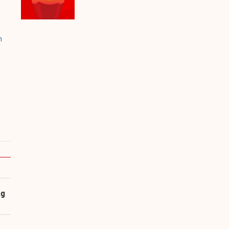
n
ng
g