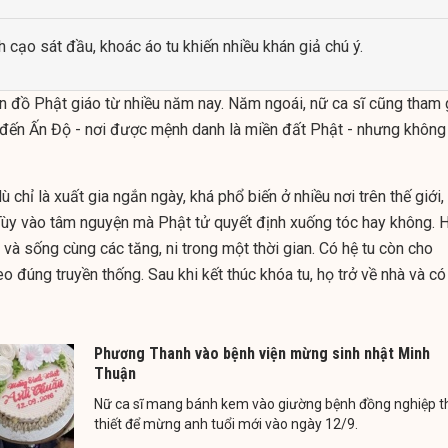
cạo sát đầu, khoác áo tu khiến nhiều khán giả chú ý.
n đồ Phật giáo từ nhiều năm nay.
Năm ngoái, nữ ca sĩ cũng tham 
đến Ấn Độ - nơi được mệnh danh là miền đất Phật - nhưng không
 chỉ là xuất gia ngắn ngày, khá phổ biến ở nhiều nơi trên thế giới,
T
ùy vào tâm nguyện mà Phật tử quyết định xuống tóc hay không. 
 và sống cùng các tăng, ni trong một thời gian. Có hệ tu còn cho
eo đúng truyền thống. Sau khi kết thúc khóa tu, họ trở về nhà và có
Phương Thanh vào bệnh viện mừng sinh nhật Minh
Thuận
Nữ ca sĩ mang bánh kem vào giường bệnh đồng nghiệp t
thiết để mừng anh tuổi mới vào ngày 12/9.