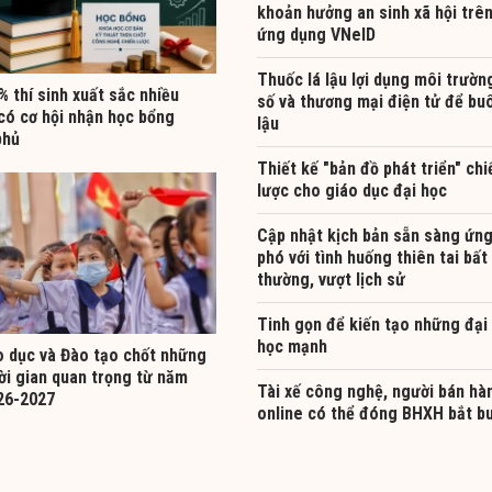
khoản hưởng an sinh xã hội trê
ứng dụng VNeID
Thuốc lá lậu lợi dụng môi trườn
 thí sinh xuất sắc nhiều
số và thương mại điện tử để bu
có cơ hội nhận học bổng
lậu
phủ
Thiết kế "bản đồ phát triển" chi
lược cho giáo dục đại học
Cập nhật kịch bản sẵn sàng ứn
phó với tình huống thiên tai bất
thường, vượt lịch sử
Tinh gọn để kiến tạo những đại
học mạnh
o dục và Đào tạo chốt những
ời gian quan trọng từ năm
Tài xế công nghệ, người bán hà
26-2027
online có thể đóng BHXH bắt b