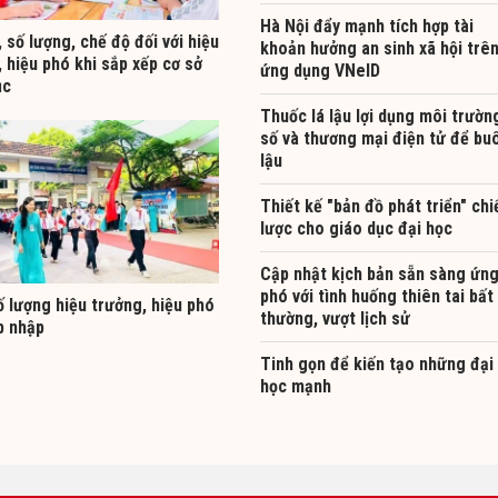
Hà Nội đẩy mạnh tích hợp tài
 số lượng, chế độ đối với hiệu
khoản hưởng an sinh xã hội trê
 hiệu phó khi sắp xếp cơ sở
ứng dụng VNeID
ục
Thuốc lá lậu lợi dụng môi trườn
số và thương mại điện tử để bu
lậu
Thiết kế "bản đồ phát triển" chi
lược cho giáo dục đại học
Cập nhật kịch bản sẵn sàng ứn
phó với tình huống thiên tai bất
 lượng hiệu trưởng, hiệu phó
thường, vượt lịch sử
p nhập
Tinh gọn để kiến tạo những đại
học mạnh