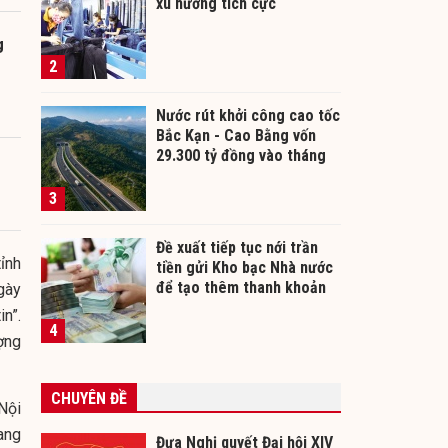
xu hướng tích cực
g
2
Nước rút khởi công cao tốc
Bắc Kạn - Cao Bằng vốn
29.300 tỷ đồng vào tháng
12/2026
3
Đề xuất tiếp tục nới trần
tỉnh
tiền gửi Kho bạc Nhà nước
để tạo thêm thanh khoản
gày
cho ngân hàng
n”.
4
ợng
CHUYÊN ĐỀ
Nội
ang
Đưa Nghị quyết Đại hội XIV