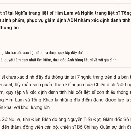
 sĩ tại Nghĩa trang liệt sĩ Him Lam và Nghĩa trang liệt sĩ Tôn
 sinh phẩm, phục vụ giám định ADN nhằm xác định danh tính
thông tin.
lại khi hài cốt các liệt sĩ chưa được quy tập đầy đủ"
á, quyết tâm cao nhất tìm kiếm, đưa các Anh hùng liệt sĩ về với gia đình
sĩ chưa xác định đầy đủ thông tin tại 7 nghĩa trang trên địa bàn 
à soát, lấy mẫu sinh phẩm theo kế hoạch của Chiến dịch “500 n
quy tập và xác định danh tính hài cốt liệt sĩ còn thiếu thông ti
rang Him Lam và Tông Khao là những địa điểm đang được lực lư
n khai với khối lượng lớn.
 Sở Nội vụ tỉnh Điện Biên do ông Nguyễn Tiến Đạt, Giám đốc Sở 
đến thăm, động viên cán bộ, chiến sĩ Bộ Chỉ huy Quân sự tỉnh đ