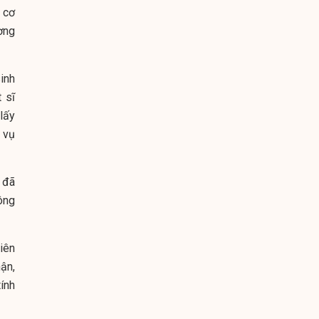
u cơ
ơng
inh
 sĩ
lấy
 vụ
 đã
ông
liên
ận,
ính