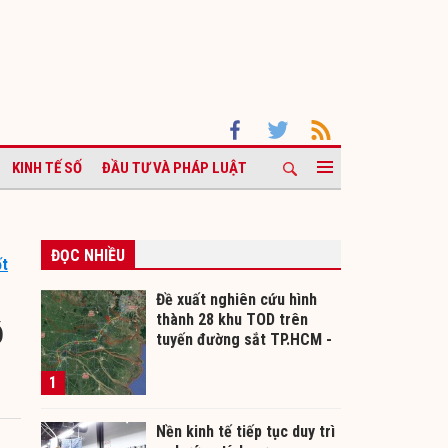
KINH TẾ SỐ
ĐẦU TƯ VÀ PHÁP LUẬT
ĐỌC NHIỀU
ốt
Đề xuất nghiên cứu hình
thành 28 khu TOD trên
ộ
tuyến đường sắt TP.HCM -
Cần Thơ
1
Nền kinh tế tiếp tục duy trì