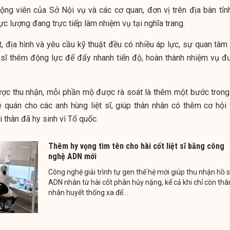
ng viên của Sở Nội vụ và các cơ quan, đơn vị trên địa bàn tỉnh
lực lượng đang trực tiếp làm nhiệm vụ tại nghĩa trang.
ết, địa hình và yêu cầu kỹ thuật đều có nhiều áp lực, sự quan tâm
n sĩ thêm động lực để đẩy nhanh tiến độ, hoàn thành nhiệm vụ đ
c thu nhận, mỗi phần mộ được rà soát là thêm một bước trong
uê quán cho các anh hùng liệt sĩ, giúp thân nhân có thêm cơ hội 
 thân đã hy sinh vì Tổ quốc.
Thêm hy vọng tìm tên cho hài cốt liệt sĩ bằng công
nghệ ADN mới
Công nghệ giải trình tự gen thế hệ mới giúp thu nhận hồ 
ADN nhân từ hài cốt phân hủy nặng, kể cả khi chỉ còn thâ
nhân huyết thống xa để...