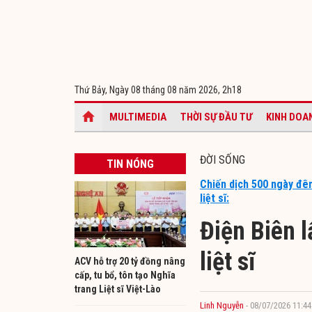
Thứ Bảy, Ngày 08 tháng 08 năm 2026,
2h18
MULTIMEDIA
THỜI SỰ ĐẦU TƯ
KINH DOA
ĐỜI SỐNG
TIN NÓNG
Chiến dịch 500 ngày đêm
liệt sĩ:
Điện Biên 
liệt sĩ
ACV hỗ trợ 20 tỷ đồng nâng
cấp, tu bổ, tôn tạo Nghĩa
trang Liệt sĩ Việt-Lào
Linh Nguyễn
- 08/07/2026 11:44