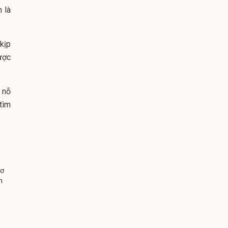
 là
 kịp
ược
 nỗ
tìm
sơ
n