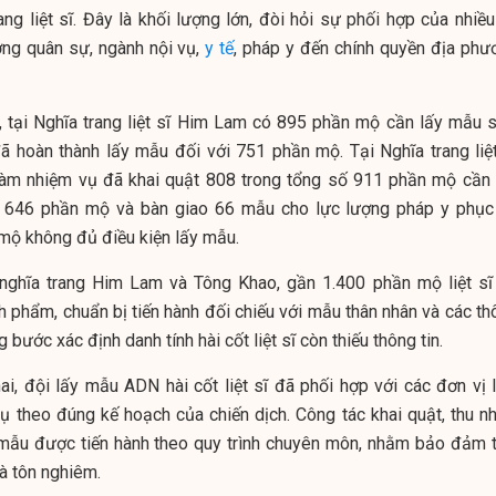
rang liệt sĩ. Đây là khối lượng lớn, đòi hỏi sự phối hợp của nhiề
ượng quân sự, ngành nội vụ,
y tế
, pháp y đến chính quyền địa phư
, tại Nghĩa trang liệt sĩ Him Lam có 895 phần mộ cần lấy mẫu s
ã hoàn thành lấy mẫu đối với 751 phần mộ. Tại Nghĩa trang liệt
làm nhiệm vụ đã khai quật 808 trong tổng số 911 phần mộ cần 
 646 phần mộ và bàn giao 66 mẫu cho lực lượng pháp y phục
mộ không đủ điều kiện lấy mẫu.
i nghĩa trang Him Lam và Tông Khao, gần 1.400 phần mộ liệt sĩ
 phẩm, chuẩn bị tiến hành đối chiếu với mẫu thân nhân và các th
 bước xác định danh tính hài cốt liệt sĩ còn thiếu thông tin.
hai, đội lấy mẫu ADN hài cốt liệt sĩ đã phối hợp với các đơn vị 
ụ theo đúng kế hoạch của chiến dịch. Công tác khai quật, thu nh
mẫu được tiến hành theo quy trình chuyên môn, nhằm bảo đảm t
à tôn nghiêm.