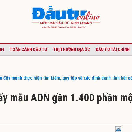
NH
TOÀN CẢNH ĐẦU TƯ
THỊ TRƯỜNG ĐỊA ỐC
ĐẦU TƯ TÀI CHÍNH
 đẩy mạnh thực hiện tìm kiếm, quy tập và xác định danh tính hài c
lấy mẫu ADN gần 1.400 phần m