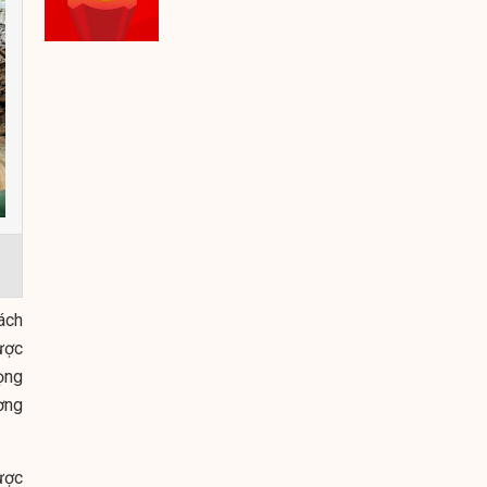
ách
ược
ọng
ơng
ược