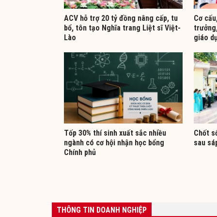
ACV hỗ trợ 20 tỷ đồng nâng cấp, tu
Cơ cấu,
bổ, tôn tạo Nghĩa trang Liệt sĩ Việt-
trưởng,
Lào
giáo d
Tốp 30% thí sinh xuất sắc nhiều
Chốt số
ngành có cơ hội nhận học bổng
sau sá
Chính phủ
THÔNG TIN DOANH NGHIỆP