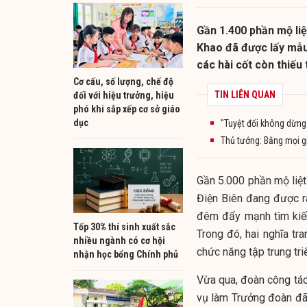
Gần 1.400 phần mộ liệt
Khao đã được lấy mẫu
các hài cốt còn thiếu 
Cơ cấu, số lượng, chế độ
TIN LIÊN QUAN
đối với hiệu trưởng, hiệu
phó khi sắp xếp cơ sở giáo
dục
"Tuyệt đối không dừng 
Thủ tướng: Bằng mọi gi
Gần 5.000 phần mộ liệt 
Điện Biên đang được r
đêm đẩy mạnh tìm kiếm, 
Tốp 30% thí sinh xuất sắc
Trong đó, hai nghĩa t
nhiều ngành có cơ hội
chức năng tập trung triể
nhận học bổng Chính phủ
Vừa qua, đoàn công tác
vụ làm Trưởng đoàn đã 