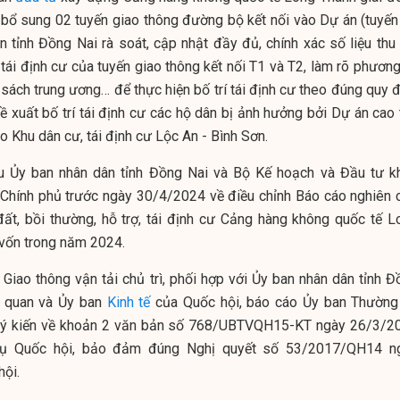
 bổ sung 02 tuyến giao thông đường bộ kết nối vào Dự án (tuyến
n tỉnh Đồng Nai rà soát, cập nhật đầy đủ, chính xác số liệu thu 
, tái định cư của tuyến giao thông kết nối T1 và T2, làm rõ phươn
 sách trung ương… để thực hiện bố trí tái định cư theo đúng quy 
ề xuất bố trí tái định cư các hộ dân bị ảnh hưởng bởi Dự án cao 
 Khu dân cư, tái định cư Lộc An - Bình Sơn.
u Ủy ban nhân dân tỉnh Đồng Nai và Bộ Kế hoạch và Đầu tư k
h Chính phủ trước ngày 30/4/2024 về điều chỉnh Báo cáo nghiên 
đất, bồi thường, hỗ trợ, tái định cư Cảng hàng không quốc tế L
 vốn trong năm 2024.
Giao thông vận tải chủ trì, phối hợp với Ủy ban nhân dân tỉnh Đ
ên quan và Ủy ban
Kinh tế
của Quốc hội, báo cáo Ủy ban Thường
o ý kiến về khoản 2 văn bản số 768/UBTVQH15-KT ngày 26/3/2
ụ Quốc hội, bảo đảm đúng Nghị quyết số 53/2017/QH14 n
ội.