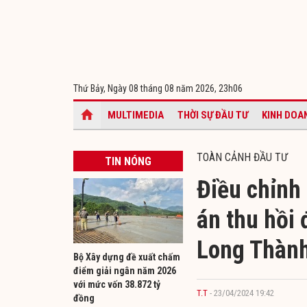
Thứ Bảy, Ngày 08 tháng 08 năm 2026,
23h06
MULTIMEDIA
THỜI SỰ ĐẦU TƯ
KINH DOA
TOÀN CẢNH ĐẦU TƯ
TIN NÓNG
Điều chỉnh
án thu hồi 
Long Thàn
Bộ Xây dựng đề xuất chấm
điểm giải ngân năm 2026
với mức vốn 38.872 tỷ
T.T
- 23/04/2024 19:42
đồng