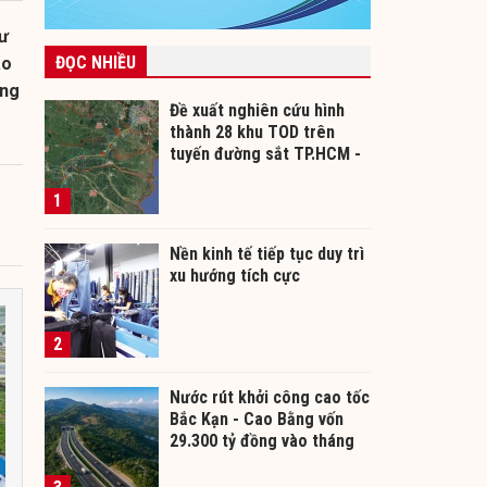
tư
ĐỌC NHIỀU
áo
ông
Đề xuất nghiên cứu hình
thành 28 khu TOD trên
tuyến đường sắt TP.HCM -
Cần Thơ
1
Nền kinh tế tiếp tục duy trì
xu hướng tích cực
2
Nước rút khởi công cao tốc
Bắc Kạn - Cao Bằng vốn
29.300 tỷ đồng vào tháng
12/2026