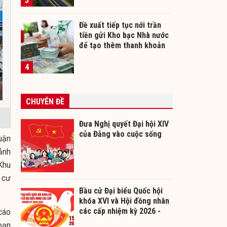
3
Đề xuất tiếp tục nới trần
tiền gửi Kho bạc Nhà nước
để tạo thêm thanh khoản
cho ngân hàng
4
CHUYÊN ĐỀ
Đưa Nghị quyết Đại hội XIV
của Đảng vào cuộc sống
uận
ảnh
Khu
h cư
Bầu cử Đại biểu Quốc hội
khóa XVI và Hội đồng nhân
các cấp nhiệm kỳ 2026 -
cáo
2031
oạn