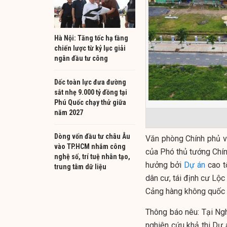
Hà Nội: Tăng tốc hạ tầng
chiến lược từ kỷ lục giải
ngân đầu tư công
Dốc toàn lực đưa đường
sắt nhẹ 9.000 tỷ đồng tại
Phú Quốc chạy thử giữa
năm 2027
Dòng vốn đầu tư châu Âu
Văn phòng Chính phủ 
vào TP.HCM nhắm công
của Phó thủ tướng Chính
nghệ số, trí tuệ nhân tạo,
hưởng bởi
Dự án
cao t
trung tâm dữ liệu
dân cư, tái định cư Lộc 
Cảng hàng không quốc 
Thông báo nêu: Tại N
nghiên cứu khả thi Dự