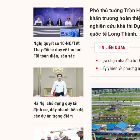
Phó thủ tướng Trần H
khẩn trương hoàn thiệ
nghiên cứu khả thi Dự
quốc tế Long Thành.
Nghị quyết số 10-NQ/TW:
TIN LIÊN QUAN
Thay đổi tư duy về thu hút
FDI toàn diện, sâu sắc
Lựa chọn nhà đầu tư D
Lấy ý kiến về phương 
Hà Nội chủ động quỹ tái
định cư, đẩy nhanh tiến độ
các dự án trọng điểm