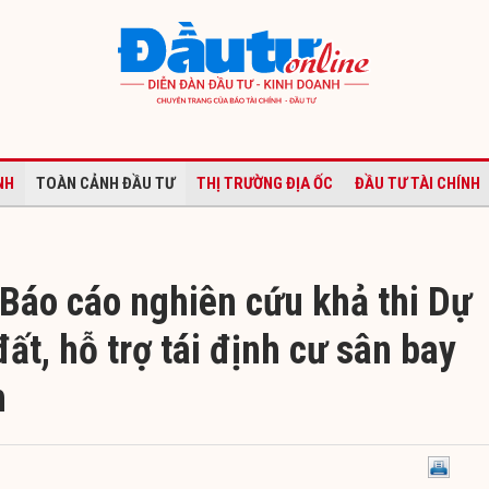
NH
TOÀN CẢNH ĐẦU TƯ
THỊ TRƯỜNG ĐỊA ỐC
ĐẦU TƯ TÀI CHÍNH
 Báo cáo nghiên cứu khả thi Dự
đất, hỗ trợ tái định cư sân bay
h