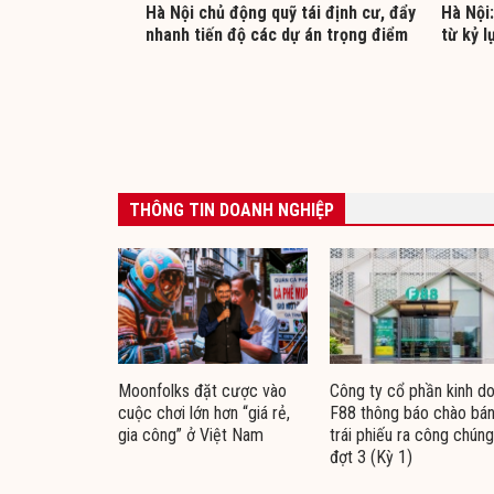
Hà Nội chủ động quỹ tái định cư, đẩy
Hà Nội:
nhanh tiến độ các dự án trọng điểm
từ kỷ l
THÔNG TIN DOANH NGHIỆP
Moonfolks đặt cược vào
Công ty cổ phần kinh d
cuộc chơi lớn hơn “giá rẻ,
F88 thông báo chào bá
gia công” ở Việt Nam
trái phiếu ra công chúng
đợt 3 (Kỳ 1)