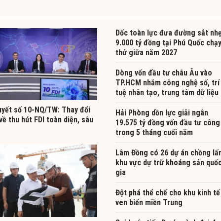
Dốc toàn lực đưa đường sắt nh
9.000 tỷ đồng tại Phú Quốc chạ
thử giữa năm 2027
Dòng vốn đầu tư châu Âu vào
TP.HCM nhắm công nghệ số, trí
tuệ nhân tạo, trung tâm dữ liệu
uyết số 10-NQ/TW: Thay đổi
Hải Phòng dồn lực giải ngân
về thu hút FDI toàn diện, sâu
19.575 tỷ đồng vốn đầu tư công
trong 5 tháng cuối năm
Lâm Đồng có 26 dự án chồng lấ
khu vực dự trữ khoáng sản quố
gia
Đột phá thể chế cho khu kinh tế
ven biển miền Trung