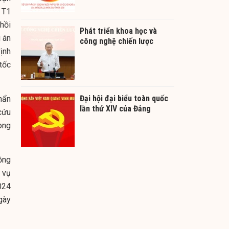
 T1
hồi
Phát triển khoa học và
g án
công nghệ chiến lược
định
tốc
Đại hội đại biểu toàn quốc
hẩn
lần thứ XIV của Đảng
cứu
ong
ồng
 vụ
024
gày