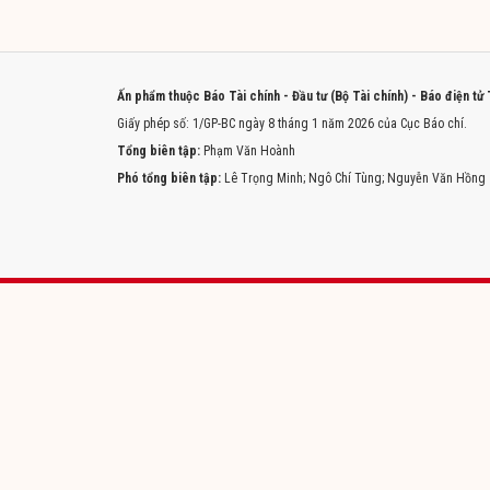
Ấn phẩm thuộc Báo Tài chính - Đầu tư (Bộ Tài chính) - Báo điện tử
Giấy phép số: 1/GP-BC ngày 8 tháng 1 năm 2026 của Cục Báo chí.
Tổng biên tập:
Phạm Văn Hoành
Phó tổng biên tập:
Lê Trọng Minh; Ngô Chí Tùng; Nguyễn Văn Hồng
Trang chủ
Tòa soạn
Liên hệ quảng cáo