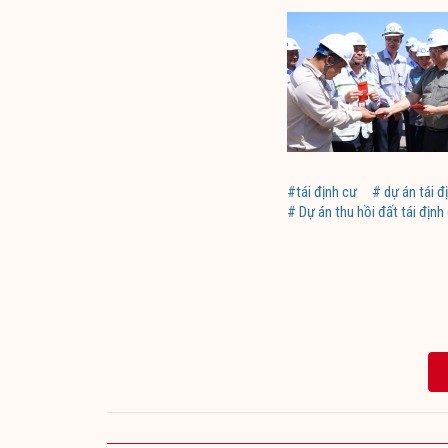
#tái định cư
# dự án tái đ
# Dự án thu hồi đất tái địn