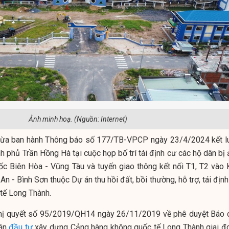
Ảnh minh hoạ. (Nguồn: Internet)
vừa ban hành Thông báo số 177/TB-VPCP ngày 23/4/2024 kết l
 phủ Trần Hồng Hà tại cuộc họp bố trí tái định cư các hộ dân bị 
ốc Biên Hòa - Vũng Tàu và tuyến giao thông kết nối T1, T2 vào 
An - Bình Sơn thuộc Dự án thu hồi đất, bồi thường, hỗ trợ, tái địn
tế Long Thành.
ghị quyết số 95/2019/QH14 ngày 26/11/2019 về phê duyệt Báo 
 án
đầu tư
xây dựng Cảng hàng không quốc tế Long Thành giai đ