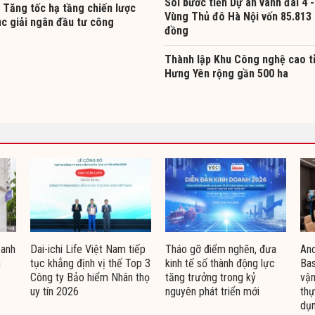
Soi bước tiến Dự án vành đai 4 -
 Tăng tốc hạ tầng chiến lược
Vùng Thủ đô Hà Nội vốn 85.813 
ục giải ngân đầu tư công
đồng
Thành lập Khu Công nghệ cao t
Hưng Yên rộng gần 500 ha
oanh
Dai-ichi Life Việt Nam tiếp
Tháo gỡ điểm nghẽn, đưa
Ano
n
tục khẳng định vị thế Top 3
kinh tế số thành động lực
Bas
Công ty Bảo hiểm Nhân thọ
tăng trưởng trong kỷ
vận
uy tín 2026
nguyên phát triển mới
thự
dụn