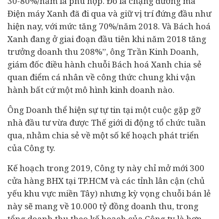
30-80%/năm là phù hợp. Đó là chặng đường mà
Điện máy Xanh đã đi qua và giữ vị trí đứng đầu như
hiện nay, với mức tăng 70%/năm 2018. Và Bách hoá
Xanh đang ở giai đoạn đầu tiên khi năm 2018 tăng
trưởng doanh thu 208%”, ông Trần Kinh Doanh,
giám đốc điều hành chuỗi Bách hoá Xanh chia sẻ
quan điểm cá nhân về công thức chung khi vận
hành bất cứ một mô hình kinh doanh nào.
Ông Doanh thể hiện sự tự tin tại một cuộc gặp gỡ
nhà
đầu tư
vừa được Thế giới di động tổ chức tuần
qua, nhằm chia sẻ về một số kế hoạch phát triển
của Công ty.
Kế hoạch trong 2019, Công ty này chỉ mở mới 300
cửa hàng BHX tại TP.HCM và các tỉnh lân cận (chủ
yếu khu vực miền Tây) nhưng kỳ vọng chuỗi bán lẻ
này sẽ mang về 10.000 tỷ đồng doanh thu, trong
tổng doanh thu theo kế hoạch của Công ty là hơn