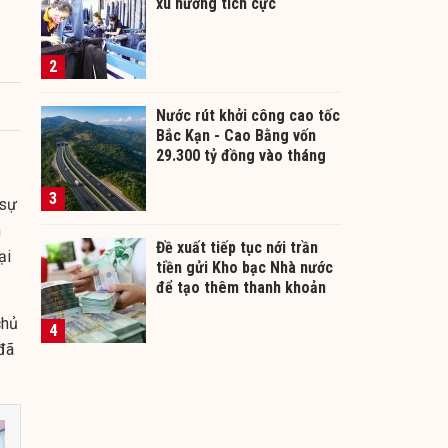
xu hướng tích cực
2
Nước rút khởi công cao tốc
Bắc Kạn - Cao Bằng vốn
29.300 tỷ đồng vào tháng
12/2026
3
 sự
n
Đề xuất tiếp tục nới trần
ại
tiền gửi Kho bạc Nhà nước
để tạo thêm thanh khoản
cho ngân hàng
chủ
4
 đã