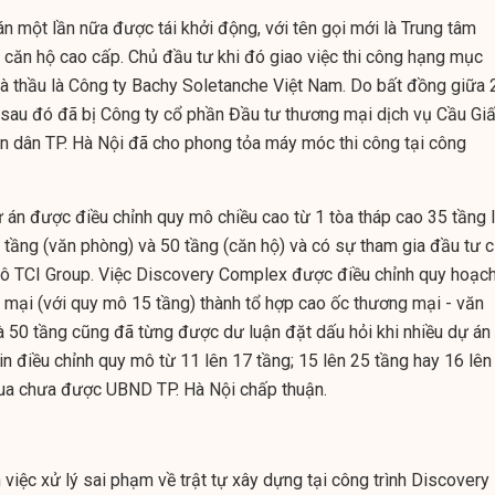
n một lần nữa được tái khởi động, với tên gọi mới là Trung tâm
 căn hộ cao cấp. Chủ đầu tư khi đó giao việc thi công hạng mục
à thầu là Công ty Bachy Soletanche Việt Nam. Do bất đồng giữa 
sau đó đã bị Công ty cổ phần Đầu tư thương mại dịch vụ Cầu Gi
ân dân TP. Hà Nội đã cho phong tỏa máy móc thi công tại công
án được điều chỉnh quy mô chiều cao từ 1 tòa tháp cao 35 tầng 
8 tầng (văn phòng) và 50 tầng (căn hộ) và có sự tham gia đầu tư 
Đô TCI Group. Việc Discovery Complex được điều chỉnh quy hoạch
 mại (với quy mô 15 tầng) thành tổ hợp cao ốc thương mại - văn
à 50 tầng cũng đã từng được dư luận đặt dấu hỏi khi nhiều dự án
in điều chỉnh quy mô từ 11 lên 17 tầng; 15 lên 25 tầng hay 16 lên
qua chưa được UBND TP. Hà Nội chấp thuận.
 việc xử lý sai phạm về trật tự xây dựng tại công trình Discovery