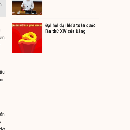
h:
Đại hội đại biểu toàn quốc
g
lần thứ XIV của Đảng
ên,
y
đầu
án
 án
y
dỡ.