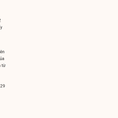
2
ấy
lên
của
 từ
 29