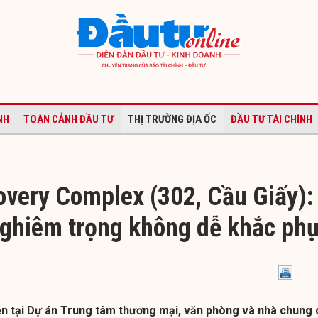
NH
TOÀN CẢNH ĐẦU TƯ
THỊ TRƯỜNG ĐỊA ỐC
ĐẦU TƯ TÀI CHÍNH
overy Complex (302, Cầu Giấy):
ghiêm trọng không dễ khắc ph
ện tại Dự án Trung tâm thương mại, văn phòng và nhà chung 