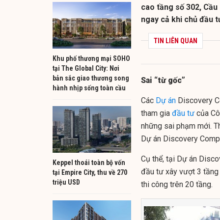
cao tầng số 302, Cầu 
ngay cả khi chủ đầu 
TIN LIÊN QUAN
Khu phố thương mại SOHO
tại The Global City: Nơi
bản sắc giao thương song
Sai “từ gốc”
hành nhịp sống toàn cầu
Các
Dự án
Discovery Co
tham gia
đầu tư
của Côn
những sai phạm mới. Th
Dự án Discovery Compl
Cụ thể, tại Dự án Disco
Keppel thoái toàn bộ vốn
đầu tư xây vượt 3 tầng 
tại Empire City, thu về 270
triệu USD
thi công trên 20 tầng.