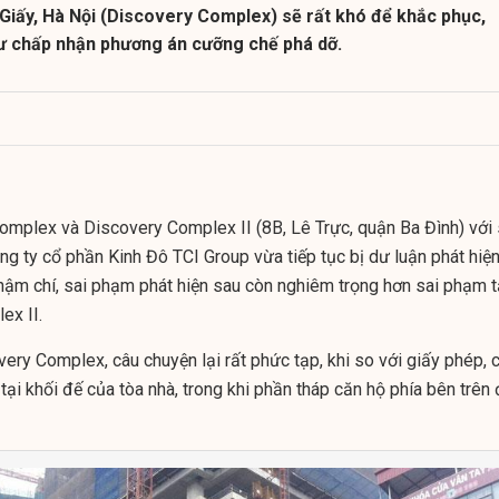
Giấy, Hà Nội (Discovery Complex) sẽ rất khó để khắc phục,
tư chấp nhận phương án cưỡng chế phá dỡ.
mplex và Discovery Complex II (8B, Lê Trực, quận Ba Đình) với
g ty cổ phần Kinh Đô TCI Group vừa tiếp tục bị dư luận phát hiệ
ậm chí, sai phạm phát hiện sau còn nghiêm trọng hơn sai phạm t
ex II.
very Complex, câu chuyện lại rất phức tạp, khi so với giấy phép, 
tại khối đế của tòa nhà, trong khi phần tháp căn hộ phía bên trên