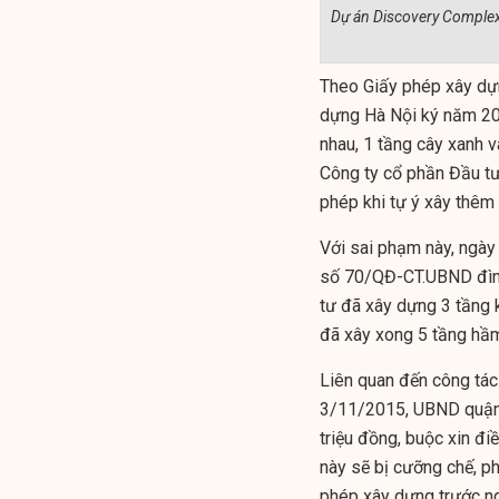
Dự án Discovery Complex 
Theo Giấy phép xây d
dựng Hà Nội ký năm 20
nhau, 1 tầng cây xanh v
Công ty cổ phần Đầu tư
phép khi tự ý xây thêm 
Với sai phạm này, ngà
số 70/QĐ-CT.UBND đình 
tư đã xây dựng 3 tầng k
đã xây xong 5 tầng hầm,
Liên quan đến công tác 
3/11/2015, UBND quận 
triệu đồng, buộc xin đ
này sẽ bị cưỡng chế, ph
phép xây dựng trước ng