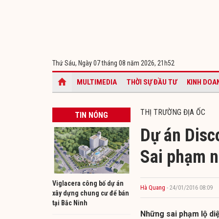
Thứ Sáu, Ngày 07 tháng 08 năm 2026,
21h52
MULTIMEDIA
THỜI SỰ ĐẦU TƯ
KINH DOA
THỊ TRƯỜNG ĐỊA ỐC
TIN NÓNG
Dự án Disc
Sai phạm n
Viglacera công bố dự án
Hà Quang
- 24/01/2016 08:09
xây dựng chung cư để bán
tại Bắc Ninh
Những sai phạm lộ di