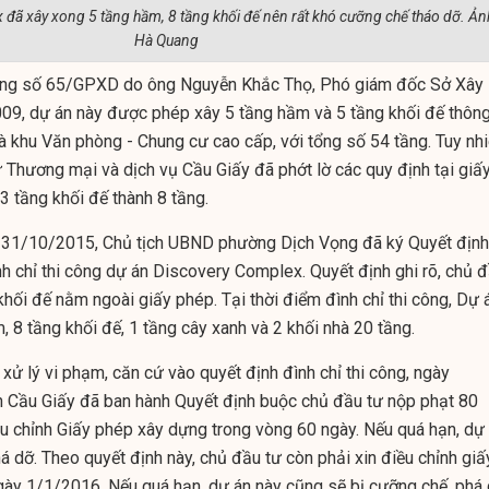
đã xây xong 5 tầng hầm, 8 tầng khối đế nên rất khó cưỡng chế tháo dỡ. Ản
Hà Quang
ựng số 65/GPXD do ông Nguyễn Khắc Thọ, Phó giám đốc Sở Xây
09, dự án này được phép xây 5 tầng hầm và 5 tầng khối đế thôn
à khu Văn phòng - Chung cư cao cấp, với tổng số 54 tầng. Tuy nhi
 Thương mại và dịch vụ Cầu Giấy đã phớt lờ các quy định tại giấ
3 tầng khối đế thành 8 tầng.
y 31/10/2015, Chủ tịch UBND phường Dịch Vọng đã ký Quyết định
chỉ thi công dự án Discovery Complex. Quyết định ghi rõ, chủ 
hối đế nằm ngoài giấy phép. Tại thời điểm đình chỉ thi công, Dự 
 8 tầng khối đế, 1 tầng cây xanh và 2 khối nhà 20 tầng.
xử lý vi phạm, căn cứ vào quyết định đình chỉ thi công, ngày
Cầu Giấy đã ban hành Quyết định buộc chủ đầu tư nộp phạt 80
iều chỉnh Giấy phép xây dựng trong vòng 60 ngày. Nếu quá hạn, dự
á dỡ. Theo quyết định này, chủ đầu tư còn phải xin điều chỉnh giấ
ày 1/1/2016. Nếu quá hạn, dự án này cũng sẽ bị cưỡng chế, phá 