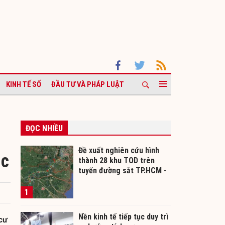
KINH TẾ SỐ
ĐẦU TƯ VÀ PHÁP LUẬT
ĐỌC NHIỀU
Đề xuất nghiên cứu hình
ục
thành 28 khu TOD trên
tuyến đường sắt TP.HCM -
Cần Thơ
1
Nền kinh tế tiếp tục duy trì
cư