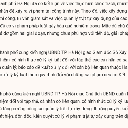
hành phố Hà Nội đã có kết luận về việc thực hiện chức trách, nhiệ
nhân để xảy ra vi phạm tại công trình này. Theo đó, việc xây dựng
thi công, tư vấn giám sát và việc quản lý trật tự xây dựng của các
đã có vi phạm pháp luật gây hậu quả nghiêm trọng. Mặc dù chủ 
á dỡ gồm hai giai đoạn, nhưng chưa phù hợp với tiến độ, giải phá
 thành phố cũng kiến nghị UBND TP. Hà Nội giao Giám đốc Sở Xây
iệm, có hình thức xử lý kỷ luật đối với tập thể, các cá nhân có sa
quản lý; báo cáo đề xuất xử lý đối với cán bộ liên quan thuộc Hà
ức xử lý kỷ luật theo quy định đối với những sai phạm nêu tại Kết
ành phố cũng kiến nghị UBND TP. Hà Nội giao Chủ tịch UBND quận 
iệm đối với tập thể, cá nhân có liên quan, có hình thức xử lý kỷ lu
ời tăng cường công tác quản lý trật tự xây dựng, thường xuyên ki
hát hiện, đôn đốc, kiên quyết xử lý vi phạm trật tự xây dựng trên đ