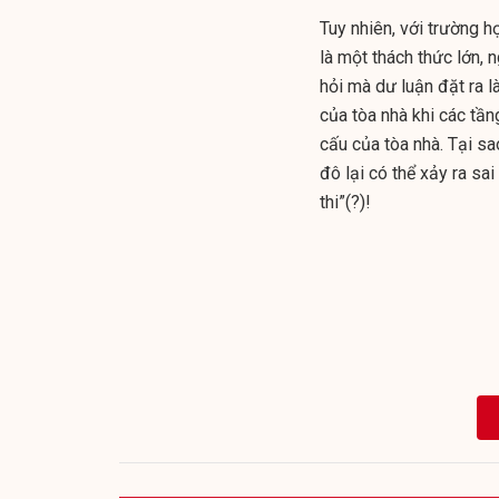
Tuy nhiên, với trường 
là một thách thức lớn,
hỏi mà dư luận đặt ra l
của tòa nhà khi các tầ
cấu của tòa nhà. Tại s
đô lại có thể xảy ra s
thi”(?)!