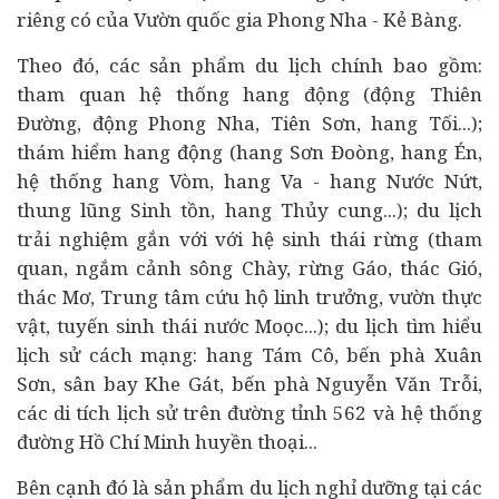
riêng có của Vườn quốc gia Phong Nha - Kẻ Bàng.
Theo đó, các sản phẩm du lịch chính bao gồm:
tham quan hệ thống hang động (động Thiên
Đường, động Phong Nha, Tiên Sơn, hang Tối...);
thám hiểm hang động (hang Sơn Đoòng, hang Én,
hệ thống hang Vòm, hang Va - hang Nước Nứt,
thung lũng Sinh tồn, hang Thủy cung...); du lịch
trải nghiệm gắn với với hệ sinh thái rừng (tham
quan, ngắm cảnh sông Chày, rừng Gáo, thác Gió,
thác Mơ, Trung tâm cứu hộ linh trưởng, vườn thực
vật, tuyến sinh thái nước Moọc...); du lịch tìm hiểu
lịch sử cách mạng: hang Tám Cô, bến phà Xuân
Sơn, sân bay Khe Gát, bến phà Nguyễn Văn Trỗi,
các di tích lịch sử trên đường tỉnh 562 và hệ thống
đường Hồ Chí Minh huyền thoại...
Bên cạnh đó là sản phẩm du lịch nghỉ dưỡng tại các