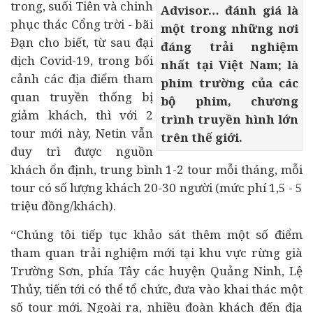
trong, suối Tiên và chinh
Advisor… đánh giá là
phục thác Cổng trời - bãi
một trong những nơi
Đạn cho biết, từ sau đại
đáng trải nghiệm
dịch Covid-19, trong bối
nhất tại Việt Nam; là
cảnh các địa điểm tham
phim trường của các
quan truyền thống bị
bộ phim, chương
giảm khách, thì với 2
trình truyền hình lớn
tour mới này, Netin vẫn
trên thế giới.
duy trì được nguồn
khách ổn định, trung bình 1-2 tour mỗi tháng, mỗi
tour có số lượng khách 20-30 người (mức phí 1,5 - 5
triệu đồng/khách).
“Chúng tôi tiếp tục khảo sát thêm một số điểm
tham quan trải nghiệm mới tại khu vực rừng già
Trường Sơn, phía Tây các huyện Quảng Ninh, Lệ
Thủy, tiến tới có thể tổ chức, đưa vào khai thác một
số tour mới. Ngoài ra, nhiều đoàn khách đến địa