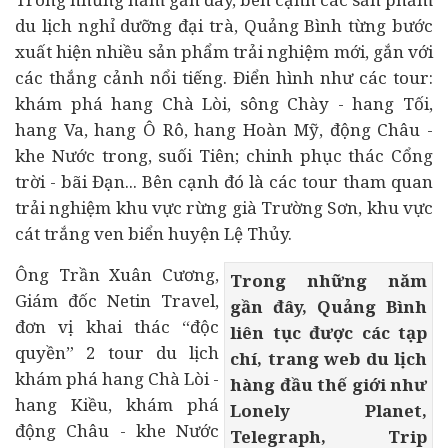
du lịch nghỉ dưỡng đại trà, Quảng Bình từng bước
xuất hiện nhiều sản phẩm trải nghiệm mới, gắn với
các thắng cảnh nổi tiếng. Điển hình như các tour:
khám phá hang Chà Lòi, sông Chày - hang Tối,
hang Va, hang Ô Rô, hang Hoàn Mỹ, động Châu -
khe Nước trong, suối Tiên; chinh phục thác Cổng
trời - bãi Đạn... Bên cạnh đó là các tour tham quan
trải nghiệm khu vực rừng già Trường Sơn, khu vực
cát trắng ven biển huyện Lệ Thủy.
Ông Trần Xuân Cương,
Trong những năm
Giám đốc Netin Travel,
gần đây, Quảng Bình
đơn vị khai thác “độc
liên tục được các tạp
quyền” 2 tour du lịch
chí, trang web du lịch
khám phá hang Chà Lòi -
hàng đầu thế giới như
hang Kiều, khám phá
Lonely Planet,
động Châu - khe Nước
Telegraph, Trip