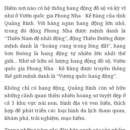
Hiếm nơi nào có hệ thống hang động đồ sộ và kỳ vĩ
như ở Vườn quốc gia Phong Nha - Kẻ Bàng của tỉnh
Quảng Bình. Với hàng ngàn hang động lớn nhỏ,
trong đó động Phong Nha được mệnh danh là
“Thiên Nam đệ nhất động”, động Thiên Đường được
mệnh danh là “hoàng cung trong lòng đất”, hang
Sơn Đoòng là hang động tự nhiên lớn nhất thế
giới… Nhờ sở hữu số lượng hang động đồ sộ, Vườn
quốc gia Phong Nha - Kẻ Bàng được truyền thông
thế giới mệnh danh là “Vương quốc hang động”.
Không chỉ có hang động, Quảng Bình còn sở hữu
những cảnh quan thiên nhiên hoang sơ tuyệt đẹp ở
cả 3 khu vực núi non, bình địa và ven biển, thích
hợp để phát triển các loại hình du lịch tham quan,
khám phá, trải nghiệm, mạo hiểm.
Trong những năm gần đây, bên cạnh các sản phẩm