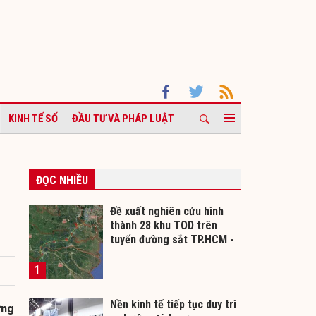
KINH TẾ SỐ
ĐẦU TƯ VÀ PHÁP LUẬT
ĐỌC NHIỀU
Đề xuất nghiên cứu hình
thành 28 khu TOD trên
tuyến đường sắt TP.HCM -
Cần Thơ
1
Nền kinh tế tiếp tục duy trì
ững