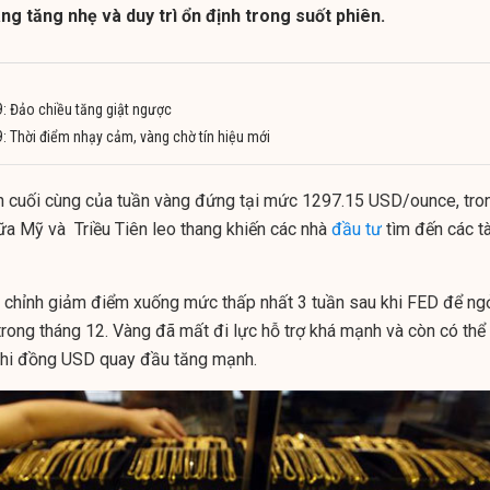
àng tăng nhẹ và duy trì ổn định trong suốt phiên.
: Đảo chiều tăng giật ngược
: Thời điểm nhạy cảm, vàng chờ tín hiệu mới
̣ch cuối cùng của tuần vàng đứng tại mức 1297.15 USD/ounce, tro
ữa Mỹ và Triều Tiên leo thang khiến các nhà
đầu tư
tìm đến các tà
u chỉnh giảm điểm xuống mức thấp nhất 3 tuần sau khi FED để ng
trong tháng 12. Vàng đã mất đi lực hỗ trợ khá mạnh và còn có thể
 khi đồng USD quay đầu tăng mạnh.