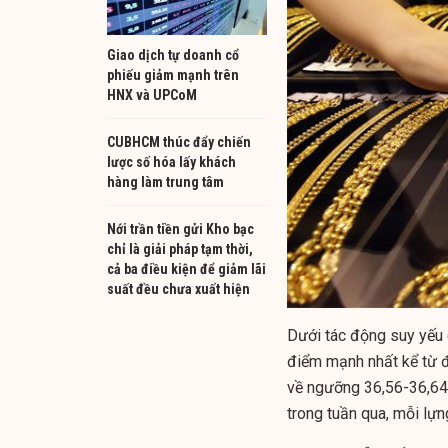
Giao dịch tự doanh cổ
phiếu giảm mạnh trên
HNX và UPCoM
CUBHCM thúc đẩy chiến
lược số hóa lấy khách
hàng làm trung tâm
Nới trần tiền gửi Kho bạc
chỉ là giải pháp tạm thời,
cả ba điều kiện để giảm lãi
suất đều chưa xuất hiện
Dưới tác động suy yếu c
điểm mạnh nhất kể từ 
về ngưỡng 36,56-36,64 
trong tuần qua, mỗi lự