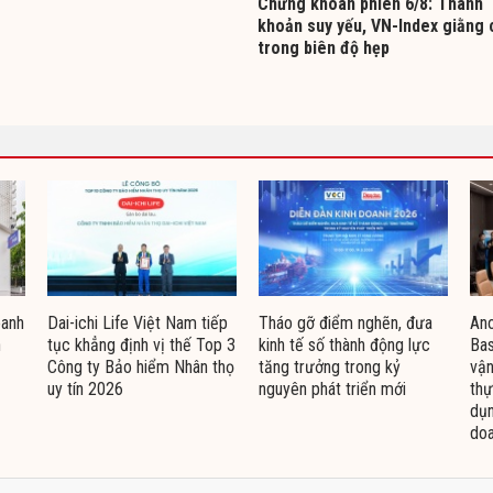
Chứng khoán phiên 6/8: Thanh
khoản suy yếu, VN-Index giằng 
trong biên độ hẹp
oanh
Dai-ichi Life Việt Nam tiếp
Tháo gỡ điểm nghẽn, đưa
Ano
n
tục khẳng định vị thế Top 3
kinh tế số thành động lực
Bas
Công ty Bảo hiểm Nhân thọ
tăng trưởng trong kỷ
vận
uy tín 2026
nguyên phát triển mới
thự
dụn
doa