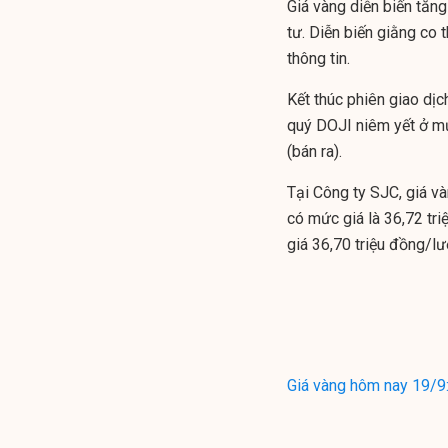
Giá vàng diễn biến tăng
tư. Diễn biến giằng co 
thông tin.
Kết thúc phiên giao dị
quý DOJI niêm yết ở mứ
(bán ra).
Tại Công ty SJC, giá và
có mức giá là 36,72 tri
giá 36,70 triệu đồng/lư
Giá vàng hôm nay 19/9