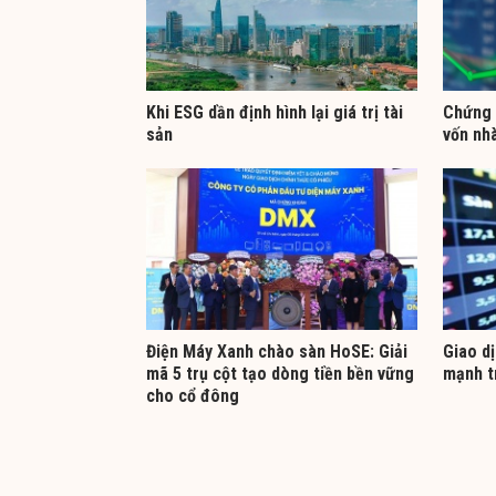
Khi ESG dần định hình lại giá trị tài
Chứng 
sản
vốn nh
Điện Máy Xanh chào sàn HoSE: Giải
Giao d
mã 5 trụ cột tạo dòng tiền bền vững
mạnh t
cho cổ đông