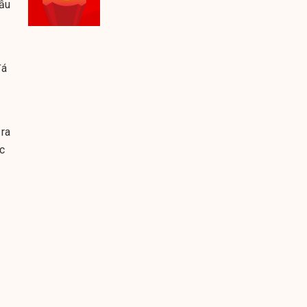
đầu
đá
 ra
c