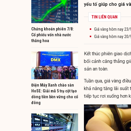
yếu tố giúp cho giá v
TIN LIÊN QUAN
Chứng khoán phiên 7/8:
Giá vàng hôm nay 23/9
Cổ phiếu vốn nhà nước
Giá vàng hôm nay 20/9
thăng hoa
Kết thúc phiên giao di
bối cảnh căng thẳng gi
sản an toàn.
Tuần qua, giá vàng điề
Điện Máy Xanh chào sàn
khả năng tăng lãi suất 
HoSE: Giải mã 5 trụ cột tạo
tiếp tục rơi xuống hơn
dòng tiền bền vững cho cổ
đông