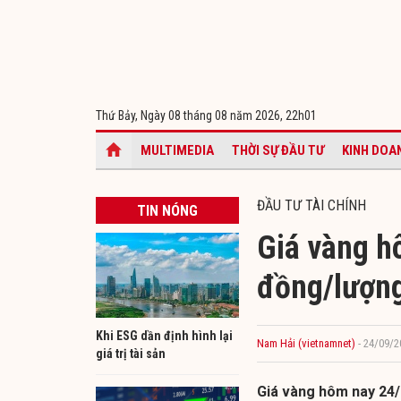
Thứ Bảy, Ngày 08 tháng 08 năm 2026,
22h01
MULTIMEDIA
THỜI SỰ ĐẦU TƯ
KINH DOA
ĐẦU TƯ TÀI CHÍNH
TIN NÓNG
Giá vàng h
đồng/lượn
Khi ESG dần định hình lại
Nam Hải (vietnamnet)
- 24/09/2
giá trị tài sản
Giá vàng hôm nay 24/