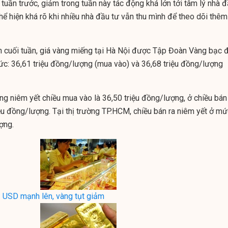
 tuần trước, giảm trong tuần này tác động khá lớn tới tâm lý nhà 
thể hiện khá rõ khi nhiều nhà đầu tư vẫn thu mình để theo dõi thêm
ch cuối tuần, giá vàng miếng tại Hà Nội được Tập Đoàn Vàng bạc 
c: 36,61 triệu đồng/lượng (mua vào) và 36,68 triệu đồng/lượng
ng niêm yết chiều mua vào là 36,50 triệu đồng/lượng, ở chiều bán
ệu đồng/lượng. Tại thị trường TP.HCM, chiều bán ra niêm yết ở mứ
ợng.
: USD mạnh lên, vàng tụt giảm