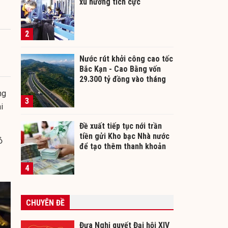
xu hướng tích cực
2
Nước rút khởi công cao tốc
Bắc Kạn - Cao Bằng vốn
29.300 tỷ đồng vào tháng
12/2026
ng
3
i
Đề xuất tiếp tục nới trần
tiền gửi Kho bạc Nhà nước
ỏ
để tạo thêm thanh khoản
cho ngân hàng
4
CHUYÊN ĐỀ
Đưa Nghị quyết Đại hội XIV