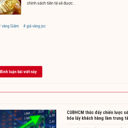
chính sách tiền tệ sẽ được...
# vàng Giảm
# giá vàng jsc
Bình luận bài viết này
CUBHCM thúc đẩy chiến lược s
hóa lấy khách hàng làm trung t