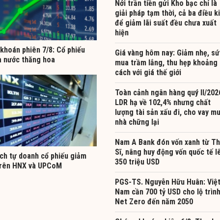
Nới trần tiền gửi Kho bạc chỉ là
giải pháp tạm thời, cả ba điều k
để giảm lãi suất đều chưa xuất
hiện
khoán phiên 7/8: Cổ phiếu
Giá vàng hôm nay: Giảm nhẹ, sứ
à nước thăng hoa
mua trầm lắng, thu hẹp khoảng
cách với giá thế giới
Toàn cảnh ngân hàng quý II/202
LDR hạ về 102,4% nhưng chất
lượng tài sản xấu đi, cho vay m
nhà chững lại
Nam A Bank đón vốn xanh từ T
Sĩ, nâng huy động vốn quốc tế l
ịch tự doanh cổ phiếu giảm
350 triệu USD
rên HNX và UPCoM
PGS-TS. Nguyễn Hữu Huân: Việ
Nam cần 700 tỷ USD cho lộ trìn
Net Zero đến năm 2050