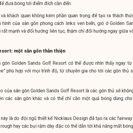
 để đưa bóng tới điểm đích cần đến.
 và khách quan không kém phần quan trọng để tạo ra thách thức
n hình của sân gôn phong cách links ven biển, gió ở Golden Sa
i rất mạnh và đổi hướng liên tục, thậm chí đổi hướng ngay giữa v
sort: một sân gôn thân thiện
ân gôn Golden Sands Golf Resort có thể được nhìn thấy ngay từ 
 tee” phù hợp với mọi trình độ, từ chuyên gia cho tới các gôn thủ 
heo của sân gôn Golden Sands Golf Resort là các gôn thủ sẽ không
ên các sân gôn khác và có thể chỉ cần một quả bóng dùng cho
 này là do đội ngũ thiết kế Nicklaus Design đã tạo ra các fairway
 rough hay các bụi rậm dày đặc có thể dẫn tới khả năng mất bóng