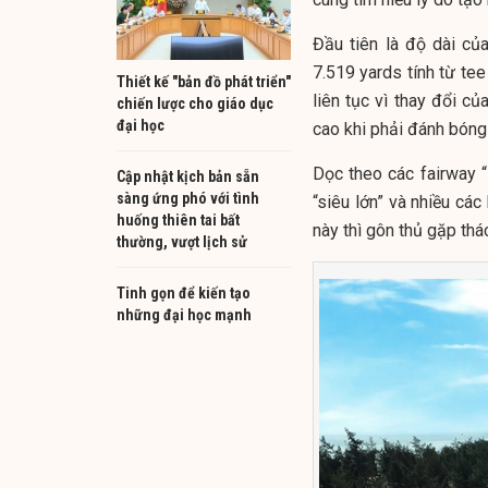
Đầu tiên là độ dài củ
7.519 yards tính từ tee
Thiết kế "bản đồ phát triển"
liên tục vì thay đổi c
chiến lược cho giáo dục
đại học
cao khi phải đánh bóng
Dọc theo các fairway “
Cập nhật kịch bản sẵn
sàng ứng phó với tình
“siêu lớn” và nhiều các
huống thiên tai bất
này thì gôn thủ gặp th
thường, vượt lịch sử
Tinh gọn để kiến tạo
những đại học mạnh