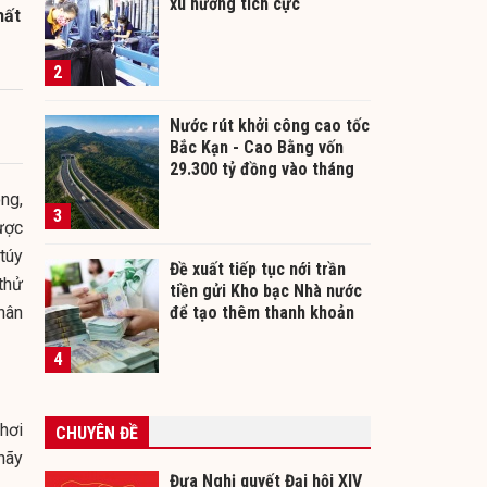
xu hướng tích cực
hất
2
Nước rút khởi công cao tốc
Bắc Kạn - Cao Bằng vốn
29.300 tỷ đồng vào tháng
12/2026
ng,
3
ược
túy
Đề xuất tiếp tục nới trần
thử
tiền gửi Kho bạc Nhà nước
hân
để tạo thêm thanh khoản
cho ngân hàng
4
hơi
CHUYÊN ĐỀ
hãy
Đưa Nghị quyết Đại hội XIV