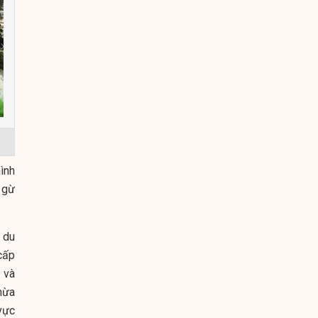
ình
 gừ
 du
cấp
 và
hừa
vực