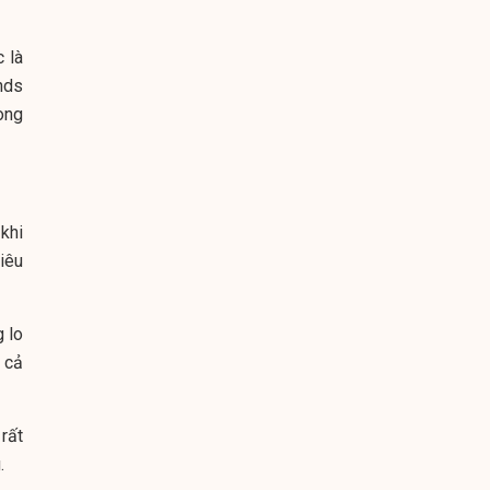
 là
nds
òng
khi
siêu
 lo
 cả
 rất
.