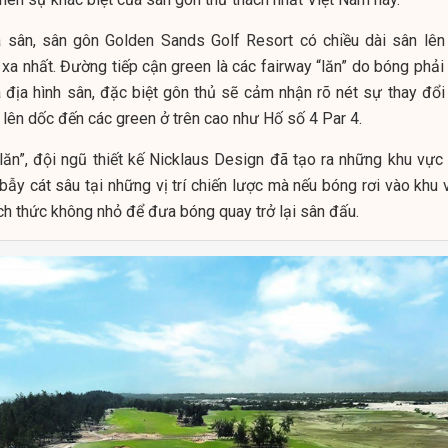
a sân, sân gôn Golden Sands Golf Resort có chiều dài sân lên 
 xa nhất. Đường tiếp cận green là các fairway “lăn” do bóng phải
ủa địa hình sân, đặc biệt gôn thủ sẽ cảm nhận rõ nét sự thay đổi
 lên dốc đến các green ở trên cao như Hố số 4 Par 4.
lăn”, đội ngũ thiết kế Nicklaus Design đã tạo ra những khu vực 
 bẫy cát sâu tại những vị trí chiến lược mà nếu bóng rơi vào khu
ách thức không nhỏ để đưa bóng quay trở lại sân đấu.