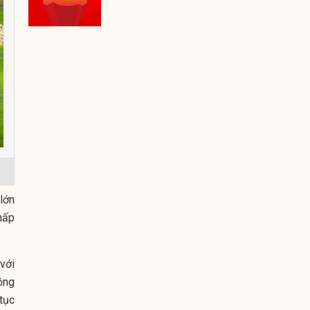
lớn
hấp
với
ồng
tục