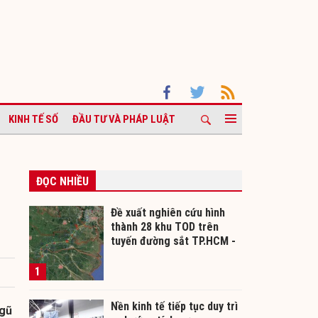
KINH TẾ SỐ
ĐẦU TƯ VÀ PHÁP LUẬT
ĐỌC NHIỀU
Đề xuất nghiên cứu hình
thành 28 khu TOD trên
tuyến đường sắt TP.HCM -
Cần Thơ
1
Nền kinh tế tiếp tục duy trì
ngũ