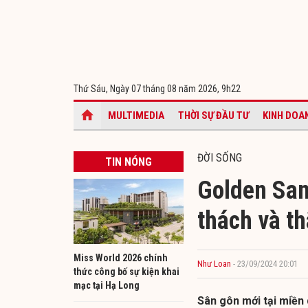
Thứ Sáu, Ngày 07 tháng 08 năm 2026,
9h22
MULTIMEDIA
THỜI SỰ ĐẦU TƯ
KINH DOA
ĐỜI SỐNG
TIN NÓNG
Golden San
thách và t
Miss World 2026 chính
Như Loan
- 23/09/2024 20:01
thức công bố sự kiện khai
mạc tại Hạ Long
Sân gôn mới tại miền