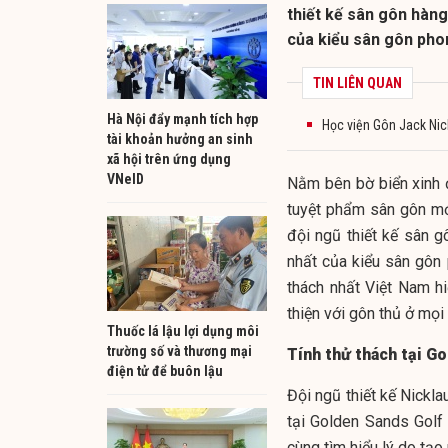
thiết kế sân gôn hàng
của kiểu sân gôn phon
TIN LIÊN QUAN
Hà Nội đẩy mạnh tích hợp
Học viện Gôn Jack Nick
tài khoản hưởng an sinh
xã hội trên ứng dụng
VNeID
Nằm bên bờ biển xinh 
tuyệt phẩm sân gôn mớ
đội ngũ thiết kế sân g
nhất của kiểu sân gôn
thách nhất Việt Nam h
thiện với gôn thủ ở mọi 
Thuốc lá lậu lợi dụng môi
trường số và thương mại
Tính thử thách tại G
điện tử để buôn lậu
Đội ngũ thiết kế Nickla
tại Golden Sands Golf
cùng tìm hiểu lý do tạo