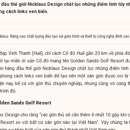
 đầu thế giới Nicklaus Design chắt lọc những điểm tinh túy n
g cách links ven biển.
laus: Nâng cao chất lượng đào tạo với giáo trình và thiết bị công nghệ đỉnh cao
đẹp Vinh Thanh (Huế), chỉ cách Cố đô Huế gần 20 km về phía đô
i tại miền di sản Cố đô mang tên Golden Sands Golf Resort đ
ôn hàng đầu thế giới Nicklaus Design chắt lọc những điểm tinh 
 phong cách links ven biển để tạo nên một sân gôn được coi là 
iện nay, kể cả với gôn thủ chuyên nghiệp, nhưng cũng vô cùng t
trình độ.
olden Sands Golf Resort
us Design cho rằng “các gôn thủ sẽ cần thêm ít nhất 10 gậy khi c
 Resort so với bất cứ sân gôn nào tại Việt Nam”. Vậy chúng ta 
 nên sự khác biệt của sân gôn thử thách nhất Việt Nam này.