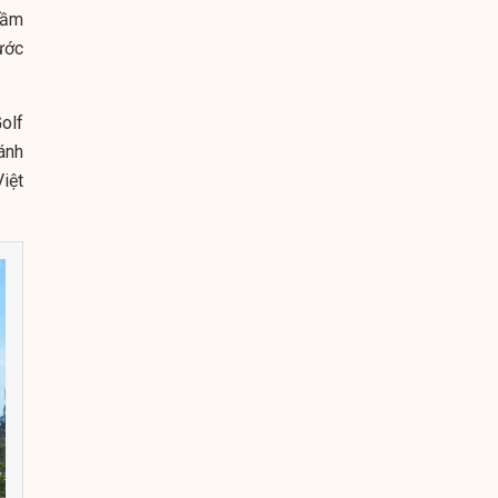
tầm
ước
olf
ánh
iệt