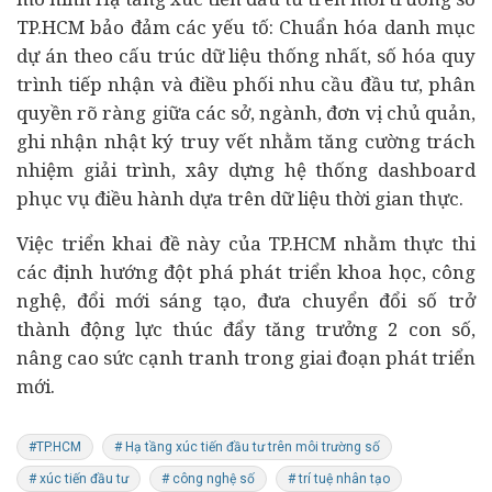
TP.HCM bảo đảm các yếu tố: Chuẩn hóa danh mục
dự án
theo cấu trúc dữ liệu thống nhất, số hóa quy
trình tiếp nhận và điều phối nhu cầu đầu tư, phân
quyền rõ ràng giữa các sở, ngành, đơn vị chủ quản,
ghi nhận nhật ký truy vết nhằm tăng cường trách
nhiệm giải trình, xây dựng hệ thống dashboard
phục vụ điều hành dựa trên dữ liệu thời gian thực.
Việc triển khai đề này của TP.HCM nhằm thực thi
các định hướng đột phá phát triển khoa học, công
nghệ, đổi mới sáng tạo, đưa
chuyển đổi số
trở
thành động lực thúc đẩy tăng trưởng 2 con số,
nâng cao sức cạnh tranh trong giai đoạn phát triển
mới.
#TP.HCM
# Hạ tầng xúc tiến đầu tư trên môi trường số
# xúc tiến đầu tư
# công nghệ số
# trí tuệ nhân tạo