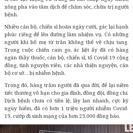
xông pha vào tâm dịch để chăm sóc, chữa trị người
bệnh.
Nhiều cán bộ, chiến sĩ hoãn ngày cưới, gác lại hạnh
phúc riêng để lên đường làm nhiệm vụ. Có những
người khi bố mẹ từ trần không thể về chịu tang.
Trong cuộc chiến cam go, ác liệt ấy đã có hàng
ngàn thầy thuốc, cán bộ, chiến sĩ, tổ Covid-19 cộng
đồng, tình nguyện viên, các nhà thiện nguyện, cán
bộ cơ sở… bị nhiễm bệnh.
Trong đó, hàng trăm người đã qua đời, để lại niềm
tiếc thương vô hạn cho gia đình, đồng đội, đồng chí.
Dịch bệnh chưa có tiền lệ, lây lan nhanh, cực kỳ
nguy hiểm, đã có hơn 1 triệu người nhiễm Covid-
19, cướp đi sinh mạng của hơn 23.000 đồng bào.