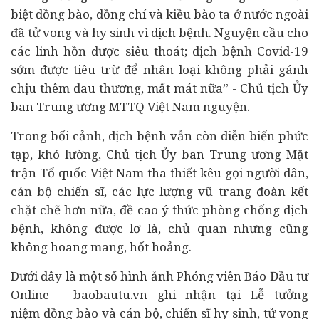
biệt đồng bào, đồng chí và kiều bào ta ở nước ngoài
đã tử vong và hy sinh vì dịch bệnh. Nguyện cầu cho
các linh hồn được siêu thoát; dịch bệnh Covid-19
sớm được tiêu trừ để nhân loại không phải gánh
chịu thêm đau thương, mất mát nữa” - Chủ tịch Ủy
ban Trung ương MTTQ Việt Nam nguyện.
Trong bối cảnh, dịch bệnh vẫn còn diễn biến phức
tạp, khó lường, Chủ tịch Ủy ban Trung ương Mặt
trận Tổ quốc Việt Nam tha thiết kêu gọi người dân,
cán bộ chiến sĩ, các lực lượng vũ trang đoàn kết
chặt chẽ hơn nữa, đề cao ý thức phòng chống dịch
bệnh, không được lơ là, chủ quan nhưng cũng
không hoang mang, hốt hoảng.
Dưới đây là một số hình ảnh Phóng viên Báo Đầu tư
Online - baobautu.vn ghi nhận tại Lễ tưởng
niệm
đồng bào và cán bộ, chiến sĩ hy sinh, tử vong