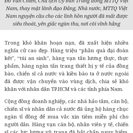
Đỗ Văn Chiến, Chủ tịch Ủy ban Trung ương MTTQ Việt
Nam, thay mặt lãnh đạo Đảng, Nhà nước, MTTQ Việt
Nam nguyện cầu cho các linh hồn người đã mất được
siêu thoát, yên giấc ngàn thu, nơi cõi vĩnh hằng
Trong khó khăn hoạn nạn, đã xuất hiện nhiều
nghĩa cử cao đẹp. Hàng triệu “phần quà đại đoàn
kết”, “túi an sinh”, hàng vạn tấn lương thực, thực
phẩm, hàng ngàn tấn trang thiết bị y tế của đồng
bào, chiến sĩ cả nước và kiều bào ta ở nước ngoài
đã được vận chuyển vào vùng dịch, chia sẻ khó
khăn với nhân dân TP.HCM và các tỉnh phía Nam.
Cộng đồng
doanh nghiệp
, các nhà hảo tâm, cán bộ,
chiến sĩ và nhân dân cả nước đã ủng hộ hàng chục
ngàn tỉ đồng để mua vắc xin tiêm miễn phí cho
người dân. Hàng vạn cán bộ, nhân viên y tế, chiến
sĩ các lực lượng vũ trang đã bất chấp nguy hiểm,