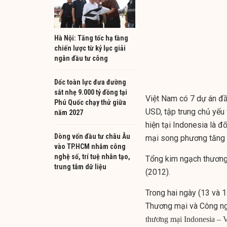
Hà Nội: Tăng tốc hạ tầng
chiến lược từ kỷ lục giải
ngân đầu tư công
Dốc toàn lực đưa đường
sắt nhẹ 9.000 tỷ đồng tại
Việt Nam có 7 dự án đầu
Phú Quốc chạy thử giữa
USD, tập trung chủ yếu 
năm 2027
hiện tại Indonesia là 
Dòng vốn đầu tư châu Âu
mại song phương tăng ổn
vào TP.HCM nhắm công
nghệ số, trí tuệ nhân tạo,
Tổng kim ngạch thương 
trung tâm dữ liệu
(2012).
Trong hai ngày (13 và 
Thương mại và Công ng
thương mại Indonesia – V