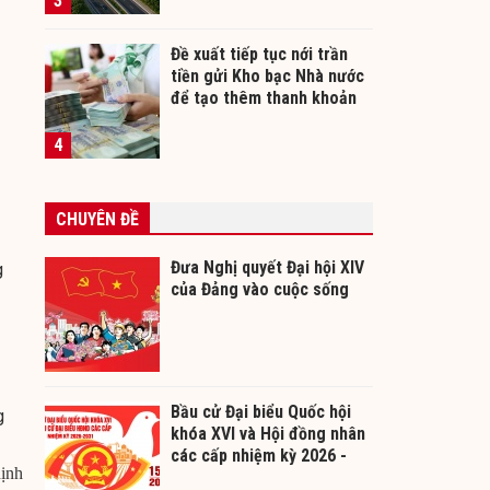
3
Đề xuất tiếp tục nới trần
tiền gửi Kho bạc Nhà nước
để tạo thêm thanh khoản
cho ngân hàng
4
CHUYÊN ĐỀ
Đưa Nghị quyết Đại hội XIV
g
của Đảng vào cuộc sống
Bầu cử Đại biểu Quốc hội
g
khóa XVI và Hội đồng nhân
các cấp nhiệm kỳ 2026 -
hịnh
2031