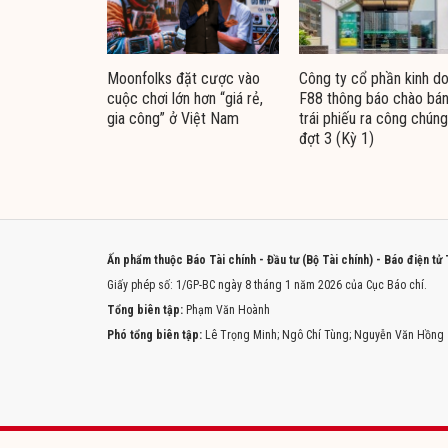
Moonfolks đặt cược vào
Công ty cổ phần kinh d
cuộc chơi lớn hơn “giá rẻ,
F88 thông báo chào bá
gia công” ở Việt Nam
trái phiếu ra công chúng
đợt 3 (Kỳ 1)
Ấn phẩm thuộc Báo Tài chính - Đầu tư (Bộ Tài chính) - Báo điện tử
Giấy phép số: 1/GP-BC ngày 8 tháng 1 năm 2026 của Cục Báo chí.
Tổng biên tập:
Phạm Văn Hoành
Phó tổng biên tập:
Lê Trọng Minh; Ngô Chí Tùng; Nguyễn Văn Hồng