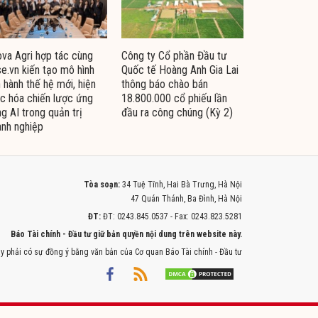
va Agri hợp tác cùng
Công ty Cổ phần Đầu tư
e.vn kiến tạo mô hình
Quốc tế Hoàng Anh Gia Lai
 hành thế hệ mới, hiện
thông báo chào bán
c hóa chiến lược ứng
18.800.000 cổ phiếu lần
g AI trong quản trị
đầu ra công chúng (Kỳ 2)
nh nghiệp
Tòa soạn:
34 Tuệ Tĩnh, Hai Bà Trưng, Hà Nội
47 Quán Thánh, Ba Đình, Hà Nội
ĐT:
ĐT: 0243.845.0537 - Fax: 0243.823.5281
Báo Tài chính - Đầu tư giữ bản quyền nội dung trên website này.
y phải có sự đồng ý bằng văn bản của Cơ quan Báo Tài chính - Đầu tư