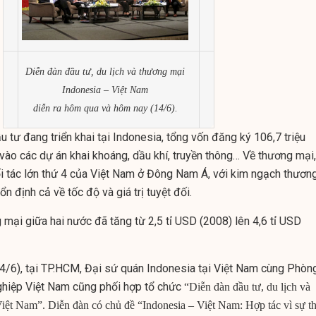
Diễn đàn đầu tư, du lịch và thương mại
Indonesia – Việt Nam
diễn ra hôm qua và hôm nay (14/6).
 tư đang triển khai tại Indonesia, tổng vốn đăng ký 106,7 triệu
vào các dự án khai khoáng, dầu khí, truyền thông… Về thương mại,
đối tác lớn thứ 4 của Việt Nam ở Đông Nam Á, với kim ngạch thươn
 định cả về tốc độ và giá trị tuyệt đối.
mại giữa hai nước đã tăng từ 2,5 tỉ USD (2008) lên 4,6 tỉ USD
14/6), tại TP.HCM, Đại sứ quán Indonesia tại Việt Nam cùng Phòn
hiệp Việt Nam cũng phối hợp tổ chức
“Diễn đàn đầu tư, du lịch và
iệt Nam”. Diễn đàn có chủ đề “Indonesia – Việt Nam: Hợp tác vì sự t