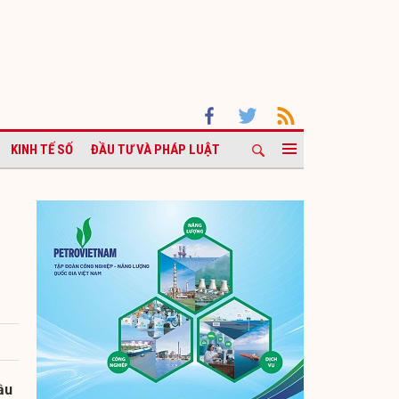
KINH TẾ SỐ
ĐẦU TƯ VÀ PHÁP LUẬT
ầu