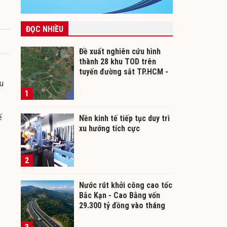
ĐỌC NHIỀU
Đề xuất nghiên cứu hình
thành 28 khu TOD trên
tuyến đường sắt TP.HCM -
Cần Thơ
ệu
1
ế
Nền kinh tế tiếp tục duy trì
xu hướng tích cực
2
Nước rút khởi công cao tốc
Bắc Kạn - Cao Bằng vốn
29.300 tỷ đồng vào tháng
12/2026