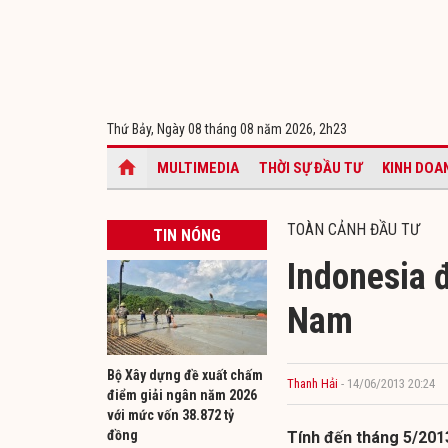
Thứ Bảy, Ngày 08 tháng 08 năm 2026,
2h23
MULTIMEDIA
THỜI SỰ ĐẦU TƯ
KINH DOA
TOÀN CẢNH ĐẦU TƯ
TIN NÓNG
Indonesia đ
Nam
Bộ Xây dựng đề xuất chấm
Thanh Hải
- 14/06/2013 20:24
điểm giải ngân năm 2026
với mức vốn 38.872 tỷ
đồng
Tính đến tháng 5/201