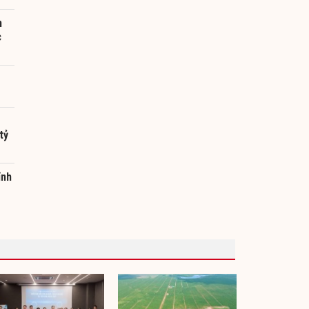
n
c
tỷ
ỉnh