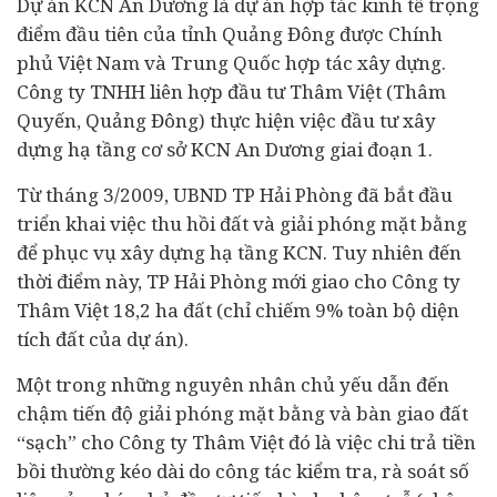
Dự án KCN An Dương là dự án hợp tác kinh tế trọng
điểm đầu tiên của tỉnh Quảng Đông được Chính
phủ Việt Nam và Trung Quốc hợp tác xây dựng.
Công ty TNHH liên hợp đầu tư Thâm Việt (Thâm
Quyến, Quảng Đông) thực hiện việc đầu tư xây
dựng hạ tầng cơ sở KCN An Dương giai đoạn 1.
Từ tháng 3/2009, UBND TP Hải Phòng đã bắt đầu
triển khai việc thu hồi đất và giải phóng mặt bằng
để phục vụ xây dựng hạ tầng KCN. Tuy nhiên đến
thời điểm này, TP Hải Phòng mới giao cho Công ty
Thâm Việt 18,2 ha đất (chỉ chiếm 9% toàn bộ diện
tích đất của dự án).
Một trong những nguyên nhân chủ yếu dẫn đến
chậm tiến độ giải phóng mặt bằng và bàn giao đất
“sạch” cho Công ty Thâm Việt đó là việc chi trả tiền
bồi thường kéo dài do công tác kiểm tra, rà soát số