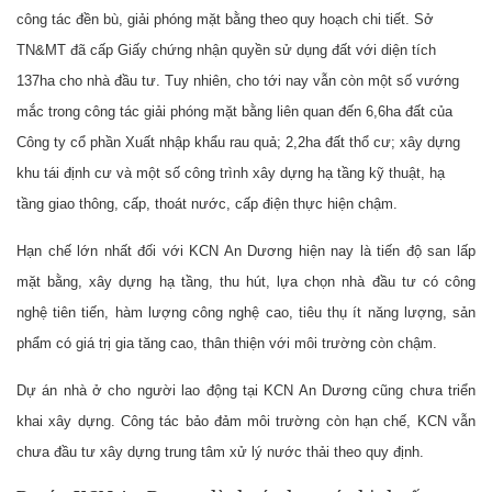
công tác đền bù, giải phóng mặt bằng theo quy hoạch chi tiết. Sở
TN&MT đã cấp Giấy chứng nhận quyền sử dụng đất với diện tích
137ha cho nhà đầu tư. Tuy nhiên, cho tới nay vẫn còn một số vướng
mắc trong công tác giải phóng mặt bằng liên quan đến 6,6ha đất của
Công ty cổ phần Xuất nhập khẩu rau quả; 2,2ha đất thổ cư; xây dựng
khu tái định cư và một số công trình xây dựng hạ tầng kỹ thuật, hạ
tầng giao thông, cấp, thoát nước, cấp điện thực hiện chậm.
Hạn chế lớn nhất đối với KCN An Dương hiện nay là tiến độ san lấp
mặt bằng, xây dựng hạ tầng, thu hút, lựa chọn nhà đầu tư có công
nghệ tiên tiến, hàm lượng công nghệ cao, tiêu thụ ít năng lượng, sản
phẩm có giá trị gia tăng cao, thân thiện với môi trường còn chậm.
Dự án nhà ở cho người lao động tại KCN An Dương cũng chưa triển
khai xây dựng. Công tác bảo đảm môi trường còn hạn chế, KCN vẫn
chưa đầu tư xây dựng trung tâm xử lý nước thải theo quy định.