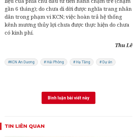
liệu của phía chủ đầu tư tiến hành chậm trễ (chậm
gần 6 tháng); do chưa di dời được nghĩa trang nhân
dân trong phạm vi KCN; việc hoàn trả hệ thống
kênh mương thủy lợi chưa được thực hiện do chưa
có kinh phí.
Thu Lê
#KCN An Dương
# Hải Phòng
# Hạ Tầng
# Dự án
Bình luận bài viết này
TIN LIÊN QUAN