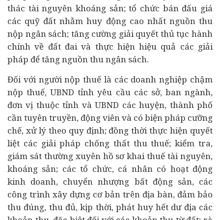
thác tài nguyên khoáng sản; tổ chức bán
đấu giá
các quỹ đất nhằm huy động cao nhất nguồn thu
nộp ngân sách; tăng cường giải quyết thủ tục hành
chính về đất đai và thực hiện hiệu quả các giải
pháp để tăng nguồn thu ngân sách.
Đối với người nộp thuế là các doanh nghiệp chậm
nộp thuế, UBND tỉnh yêu cầu các sở, ban ngành,
đơn vị thuộc tỉnh và UBND các huyện, thành phố
cần tuyên truyền, động viên và có biện pháp cưỡng
chế, xử lý theo quy định; đồng thời thực hiện quyết
liệt các giải pháp chống thất thu thuế; kiểm tra,
giám sát thường xuyên hồ sơ khai thuế tài nguyên,
khoáng sản; các tổ chức, cá nhân có hoạt động
kinh doanh, chuyển nhượng
bất động sản
, các
công trình xây dựng cơ bản trên địa bàn, đảm bảo
thu đúng, thu đủ, kịp thời, phát huy hết dư địa các
khoản thu, đặc biệt đối với các khoản thu từ đất; rà