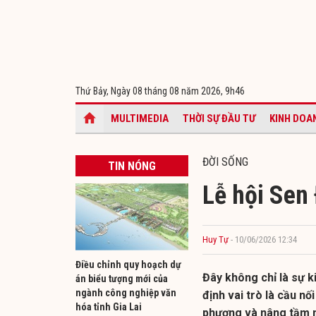
Thứ Bảy, Ngày 08 tháng 08 năm 2026,
9h46
MULTIMEDIA
THỜI SỰ ĐẦU TƯ
KINH DOA
ĐỜI SỐNG
TIN NÓNG
Lễ hội Sen 
Huy Tự
- 10/06/2026 12:34
Điều chỉnh quy hoạch dự
Đây không chỉ là sự k
án biểu tượng mới của
ngành công nghiệp văn
định vai trò là cầu nố
hóa tỉnh Gia Lai
phương và nâng tầm n