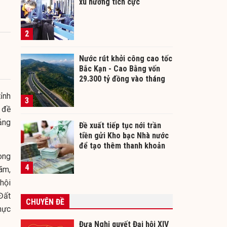
xu hướng tích cực
2
Nước rút khởi công cao tốc
Bắc Kạn - Cao Bằng vốn
29.300 tỷ đồng vào tháng
12/2026
ỉnh
3
 đề
ảng
Đề xuất tiếp tục nới trần
tiền gửi Kho bạc Nhà nước
để tạo thêm thanh khoản
cho ngân hàng
ong
4
lãm,
hội
Đất
CHUYÊN ĐỀ
hực
Đưa Nghị quyết Đại hội XIV