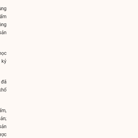
cùng
hẩm
ồng
sản
 học
 kỷ
 đã
khổ
ẩm,
sản;
sản
ược