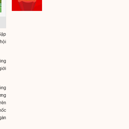
“Gặp
hội
ồng
iới
óng
ơng
trên
mốc
ngàn