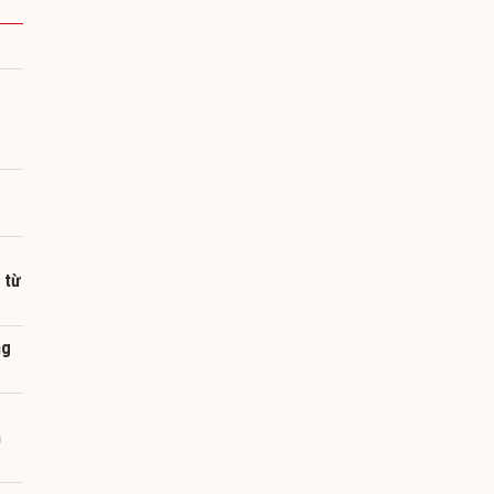
 từ
ng
g
n