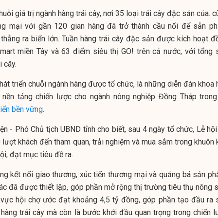
ỗi giá trị ngành hàng trái cây, nơi 35 loại trái cây đặc sản của. 
ơng mại với gần 120 gian hàng đã trở thành cầu nối để sản p
thẳng ra biển lớn. Tuần hàng trái cây đặc sản được kích hoạt đ
pmart miền Tây và 63 điểm siêu thị GO! trên cả nước, với tổng 
i cây.
phát triển chuỗi ngành hàng được tổ chức, là những diễn đàn khoa
 nền tảng chiến lược cho ngành nông nghiệp Đồng Tháp trong
riển bền vững
.
 - Phó Chủ tịch UBND tỉnh cho biết, sau 4 ngày tổ chức, Lễ hội
 lượt khách đến tham quan, trải nghiệm và mua sắm trong khuôn 
i, đạt mục tiêu đề ra.
ng kết nối giao thương, xúc tiến thương mại và quảng bá sản ph
tác đã được thiết lập, góp phần mở rộng thị trường tiêu thụ nông 
u vực hội chợ ước đạt khoảng 4,5 tỷ đồng, góp phần tạo đầu ra 
hàng trái cây mà còn là bước khởi đầu quan trọng trong chiến l