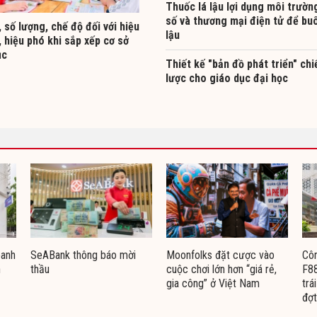
Thuốc lá lậu lợi dụng môi trườn
số và thương mại điện tử để bu
 số lượng, chế độ đối với hiệu
lậu
 hiệu phó khi sắp xếp cơ sở
ục
Thiết kế "bản đồ phát triển" chi
lược cho giáo dục đại học
oanh
SeABank thông báo mời
Moonfolks đặt cược vào
Côn
n
thầu
cuộc chơi lớn hơn “giá rẻ,
F88
gia công” ở Việt Nam
trá
đợt