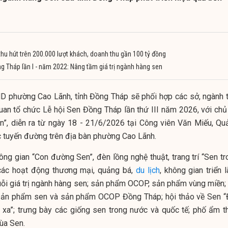
hu hút trên 200.000 lượt khách, doanh thu gần 100 tỷ đồng
g Tháp lần I - năm 2022: Nâng tầm giá trị ngành hàng sen
D phường Cao Lãnh, tỉnh Đồng Tháp sẽ phối hợp các sở, ngành t
quan tổ chức Lễ hội Sen Đồng Tháp lần thứ III năm 2026, với chủ
n”, diễn ra từ ngày 18 - 21/6/2026 tại Công viên Văn Miếu, Qu
 tuyến đường trên địa bàn phường Cao Lãnh.
ng gian “Con đường Sen”, đèn lồng nghệ thuật, trang trí “Sen tr
các hoạt động thương mại, quảng bá,
du lịch
, không gian triển 
huỗi giá trị ngành hàng sen; sản phẩm OCOP, sản phẩm vùng miền; 
 sản phẩm sen và sản phẩm OCOP Đồng Tháp; hội thảo về Sen “
 xa”; trưng bày các giống sen trong nước và quốc tế; phố ẩm t
ùa Sen.