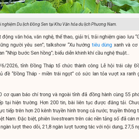
ải nghiệm Du lịch Đồng Sen tại Khu Văn hóa du lịch Phương Nam.
 động văn hóa, văn nghệ, thể thao, giải trí, trải nghiệm giao lưu 
hững người yêu sen”; talkshow “Xu hướng
tiêu dùng
xanh và cơ 
an “Nhịp bước Sen hồng”; biểu diễn khinh khí cầu nghệ thuật...
/6/2026, tỉnh Đồng Tháp tổ chức thành công Lễ hội trái cây Đ
ủ đề “Đồng Tháp - miền trái ngọt” có sức lan tỏa vượt xa ranh g
 cơ quan báo chí trong và ngoài tỉnh đã đồng hành cùng 55 ph
ếp tại hiện trường. Hơn 200 tin, bài liên tục được đăng tải. Chư
ực tiếp trên hơn 20 kênh truyền hình trong cả nước; truyền thông 
iệt Nam. Đặc biệt, phiên livestream trên các nền tảng số đã cán 
9 ngàn lượt theo dõi, 21,8 ngàn lượt tương tác với nội dung, 27,5 