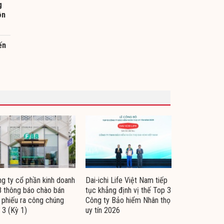
g
ôn
ến
g ty cổ phần kinh doanh
Dai-ichi Life Việt Nam tiếp
 thông báo chào bán
tục khẳng định vị thế Top 3
i phiếu ra công chúng
Công ty Bảo hiểm Nhân thọ
 3 (Kỳ 1)
uy tín 2026