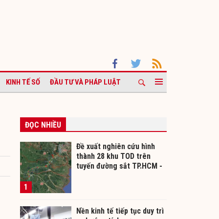
KINH TẾ SỐ
ĐẦU TƯ VÀ PHÁP LUẬT
ĐỌC NHIỀU
Đề xuất nghiên cứu hình
thành 28 khu TOD trên
tuyến đường sắt TP.HCM -
Cần Thơ
1
Nền kinh tế tiếp tục duy trì