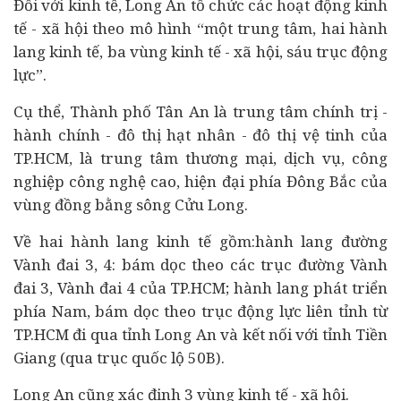
Đối với kinh tế, Long An tổ chức các hoạt động kinh
tế - xã hội theo mô hình “một trung tâm, hai hành
lang kinh tế, ba vùng kinh tế - xã hội, sáu trục động
lực”.
Cụ thể, Thành phố Tân An là trung tâm chính trị -
hành chính - đô thị hạt nhân - đô thị vệ tinh của
TP.HCM, là trung tâm thương mại, dịch vụ, công
nghiệp công nghệ cao, hiện đại phía Đông Bắc của
vùng đồng bằng sông Cửu Long.
Về hai hành lang kinh tế gồm:hành lang đường
Vành đai 3, 4: bám dọc theo các trục đường Vành
đai 3, Vành đai 4 của TP.HCM; hành lang phát triển
phía Nam, bám dọc theo trục động lực liên tỉnh từ
TP.HCM đi qua tỉnh Long An và kết nối với tỉnh Tiền
Giang (qua trục quốc lộ 50B).
Long An cũng xác định 3 vùng kinh tế - xã hội.