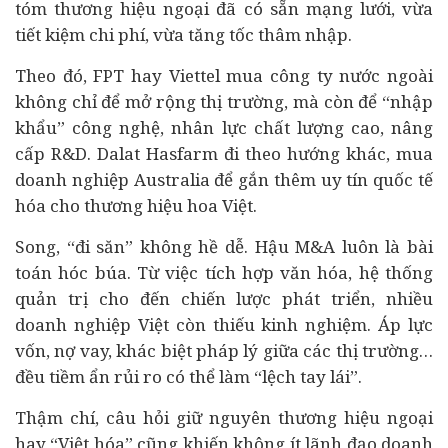
tóm thương hiệu ngoại đã có sẵn mạng lưới, vừa
tiết kiệm chi phí, vừa tăng tốc thâm nhập.
Theo đó, FPT hay Viettel mua công ty nước ngoài
không chỉ để mở rộng thị trường, mà còn để “nhập
khẩu” công nghệ, nhân lực chất lượng cao, nâng
cấp R&D. Dalat Hasfarm đi theo hướng khác, mua
doanh nghiệp Australia để gắn thêm uy tín quốc tế
hóa cho thương hiệu hoa Việt.
Song, “đi săn” không hề dễ. Hậu M&A luôn là bài
toán hóc búa. Từ việc tích hợp văn hóa, hệ thống
quản trị cho đến chiến lược phát triển, nhiều
doanh nghiệp Việt còn thiếu kinh nghiệm. Áp lực
vốn, nợ vay, khác biệt pháp lý giữa các thị trường…
đều tiềm ẩn rủi ro có thể làm “lệch tay lái”.
Thậm chí, câu hỏi giữ nguyên thương hiệu ngoại
hay “Việt hóa” cũng khiến không ít lãnh đạo doanh