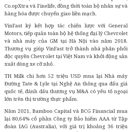
Co.opXtra và Finelife, đồng thời toàn bộ nhân sự và
hàng hóa được chuyển giao liền mạch.
VinFast ký kết hợp tác chiến lược với General
Motors, tiếp quản toàn bộ hệ thống đại lý Chevrolet
và nhà máy của GM tại Hà Nội vào năm 2018.
Thương vụ giúp VinFast trở thành nhà phân phối
độc quyền Chevrolet tại Việt Nam và khởi động sản
xuất dòng xe cỡ nhỏ.
TH Milk chi hơn 52 triệu USD mua lại Nhà máy
Đường Tate & Lyle tại Nghệ An thông qua
đấu giá
quốc tế, đánh dấu thương vụ M&A có yếu tố ngoại
lớn trên thị trường thực phẩm.
Năm 2021, Bamboo Capital và BCG Financial mua
lại 80,64% cổ phần Công ty Bảo hiểm AAA từ Tập
đoàn IAG (Australia), với giá trị khoảng 36 triệu