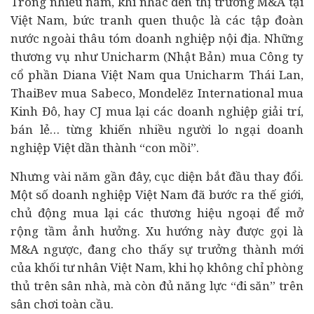
Trong nhiều năm, khi nhắc đến thị trường
M&A
tại
Việt Nam, bức tranh quen thuộc là các tập đoàn
nước ngoài thâu tóm
doanh nghiệp
nội địa. Những
thương vụ như Unicharm (Nhật Bản) mua Công ty
cổ phần Diana Việt Nam qua Unicharm Thái Lan,
ThaiBev mua Sabeco, Mondelēz International mua
Kinh Đô, hay CJ mua lại các doanh nghiệp giải trí,
bán lẻ… từng khiến nhiều người lo ngại doanh
nghiệp Việt dần thành “con mồi”.
Nhưng vài năm gần đây, cục diện bắt đầu thay đổi.
Một số doanh nghiệp Việt Nam đã bước ra thế giới,
chủ động mua lại các thương hiệu ngoại để mở
rộng tầm ảnh hưởng. Xu hướng này được gọi là
M&A ngược, đang cho thấy sự trưởng thành mới
của khối tư nhân Việt Nam, khi họ không chỉ phòng
thủ trên sân nhà, mà còn đủ năng lực “đi săn” trên
sân chơi toàn cầu.