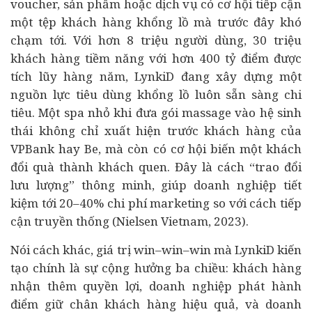
voucher, sản phẩm hoặc dịch vụ có cơ hội tiếp cận
một tệp khách hàng khổng lồ mà trước đây khó
chạm tới. Với hơn 8 triệu người dùng, 30 triệu
khách hàng tiềm năng với hơn 400 tỷ điểm được
tích lũy hàng năm, LynkiD đang xây dựng một
nguồn lực tiêu dùng khổng lồ luôn sẵn sàng chi
tiêu. Một spa nhỏ khi đưa gói massage vào hệ sinh
thái không chỉ xuất hiện trước khách hàng của
VPBank hay Be, mà còn có cơ hội biến một khách
đổi quà thành khách quen. Đây là cách “trao đổi
lưu lượng” thông minh, giúp doanh nghiệp tiết
kiệm tới 20–40% chi phí marketing so với cách tiếp
cận truyền thống (Nielsen Vietnam, 2023).
Nói cách khác, giá trị win–win–win mà LynkiD kiến
tạo chính là sự cộng hưởng ba chiều: khách hàng
nhận thêm quyền lợi, doanh nghiệp phát hành
điểm giữ chân khách hàng hiệu quả, và doanh