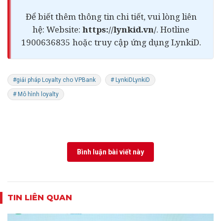
Để biết thêm thông tin chi tiết, vui lòng liên
hệ: Website:
https://lynkid.vn/
. Hotline
1900636835 hoặc truy cập ứng dụng LynkiD.
#giải pháp Loyalty cho VPBank
# LynkiDLynkiD
# Mô hình loyalty
Bình luận bài viết này
TIN LIÊN QUAN