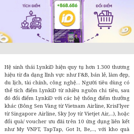
Hệ sinh thái LynkiD hiện quy tụ hơn 1.300 thương
hiệu từ đa dạng lĩnh vực như F&B, bán lẻ, làm đẹp,
du lịch,
tài chính
, công nghệ… Người
tiêu dùng
có
thể tích điểm LynkiD từ nhiều nguồn chi tiêu, sau
đó đổi điểm LynkiD với các hệ thống điểm thưởng
khác (Bông Sen Vàng từ Vietnam Airline, KrisFlyer
từ Singapore Airline, Sky Joy từ Vietjet Air,...), hoặc
đổi quà/ voucher ưu đãi trên 10 ứng dụng liên kết
như My VNPT, TapTap, Got It, Be,..., với kho quà