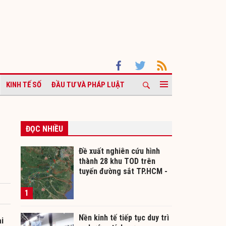
KINH TẾ SỐ
ĐẦU TƯ VÀ PHÁP LUẬT
ĐỌC NHIỀU
Đề xuất nghiên cứu hình
thành 28 khu TOD trên
tuyến đường sắt TP.HCM -
Cần Thơ
1
Nền kinh tế tiếp tục duy trì
i