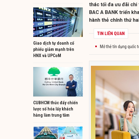
thác tối đa ưu đãi chi
BAC A BANK triển khai
hành thẻ chính thứ hai
TIN LIÊN QUAN
Giao dịch tự doanh cổ
Mở thẻ tín dụng quốc t
phiếu giảm mạnh trên
HNX và UPCoM
CUBHCM thúc đẩy chiến
lược số hóa lấy khách
hàng làm trung tâm