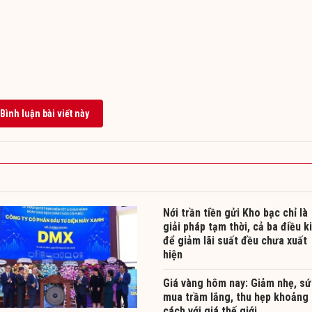
Bình luận bài viết này
Nới trần tiền gửi Kho bạc chỉ là
giải pháp tạm thời, cả ba điều k
để giảm lãi suất đều chưa xuất
hiện
Giá vàng hôm nay: Giảm nhẹ, sứ
mua trầm lắng, thu hẹp khoảng
cách với giá thế giới