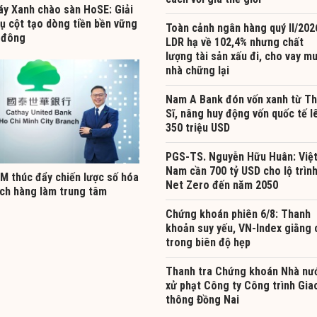
áy Xanh chào sàn HoSE: Giải
ụ cột tạo dòng tiền bền vững
Toàn cảnh ngân hàng quý II/202
 đông
LDR hạ về 102,4% nhưng chất
lượng tài sản xấu đi, cho vay m
nhà chững lại
Nam A Bank đón vốn xanh từ T
Sĩ, nâng huy động vốn quốc tế l
350 triệu USD
PGS-TS. Nguyễn Hữu Huân: Việ
Nam cần 700 tỷ USD cho lộ trìn
 thúc đẩy chiến lược số hóa
Net Zero đến năm 2050
ách hàng làm trung tâm
Chứng khoán phiên 6/8: Thanh
khoản suy yếu, VN-Index giằng 
trong biên độ hẹp
Thanh tra Chứng khoán Nhà nư
xử phạt Công ty Công trình Gia
thông Đồng Nai