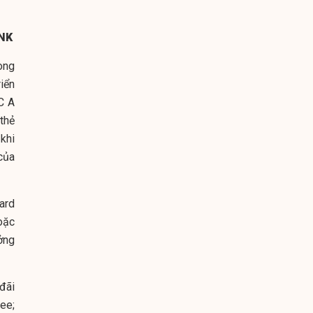
ANK
ong
iển
C A
thẻ
 khi
của
ard
oặc
ởng
đãi
ee;