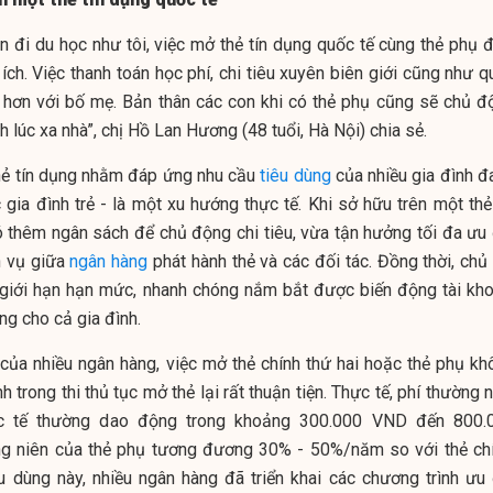
n đi du học như tôi, việc mở thẻ tín dụng quốc tế cùng thẻ phụ đ
ích. Việc thanh toán học phí, chi tiêu xuyên biên giới cũng như 
g hơn với bố mẹ. Bản thân các con khi có thẻ phụ cũng sẽ chủ đ
h lúc xa nhà”, chị Hồ Lan Hương (48 tuổi, Hà Nội) chia sẻ.
thẻ tín dụng nhằm đáp ứng nhu cầu
tiêu dùng
của nhiều gia đình đ
gia đình trẻ - là một xu hướng thực tế. Khi sở hữu trên một thẻ 
 thêm ngân sách để chủ động chi tiêu, vừa tận hưởng tối đa ưu 
ch vụ giữa
ngân hàng
phát hành thẻ và các đối tác. Đồng thời, chủ
 giới hạn hạn mức, nhanh chóng nắm bắt được biến động tài kho
ung cho cả gia đình.
 của nhiều ngân hàng, việc mở thẻ chính thứ hai hoặc thẻ phụ kh
 trong thi thủ tục mở thẻ lại rất thuận tiện. Thực tế, phí thường 
ốc tế thường dao động trong khoảng 300.000 VND đến 800.
g niên của thẻ phụ tương đương 30% - 50%/năm so với thẻ chí
 dùng này, nhiều ngân hàng đã triển khai các chương trình ưu 