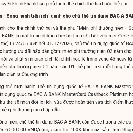
khuyến khích khách hàng mở thêm thẻ chính thứ hai hoặc thẻ phụ.
n - Song hành tiện ích” dành cho chủ thẻ tín dụng BAC A B
ành cho thẻ chính thứ hai và thẻ phụ “Miễn phí thường niên - S
A BANK là một trong những chương trình nổi bật vừa mới được tr
ụ thể, từ 24/06 đến hết 31/12/2026, chủ thẻ tín dụng quốc tế BA
 hưởng ưu đãi hấp dẫn gồm: miễn phí thường niên 02 năm cho 
ới và phát sinh giao dịch tài chính hợp lệ trong vòng 45 ngày từ
 miễn phí thường niên 01 năm cho 01 thẻ phụ trên mỗi hạng thẻ 
ian diễn ra Chương trình.
ng thẻ hiện hành: Thẻ tín dụng quốc tế BAC A BANK MasterC
tín dụng quốc tế BAC A BANK MasterCard Cashback Platinum h
hủ thẻ sẽ nhân đôi lợi ích, vừa được hoàn tiền vừa tích điểm thư
miễn phí thường niên hấp dẫn.
ường niên, chủ thẻ tín dụng BAC A BANK còn được hưởng các ưu 
i đa 6.000.000 VND/năm; giảm tới 100K khi mua sắm trên Shop