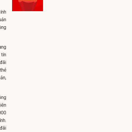
ính
quản
ộng
ang
tín
đãi
 thẻ
ản,
ông
niên
000
nh.
đãi