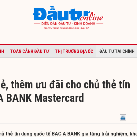
NH
TOÀN CẢNH ĐẦU TƯ
THỊ TRƯỜNG ĐỊA ỐC
ĐẦU TƯ TÀI CHÍNH
ẻ, thêm ưu đãi cho chủ thẻ tín
A BANK Mastercard
ủ thẻ tín dụng quốc tế BAC A BANK gia tăng trải nghiệm, kha