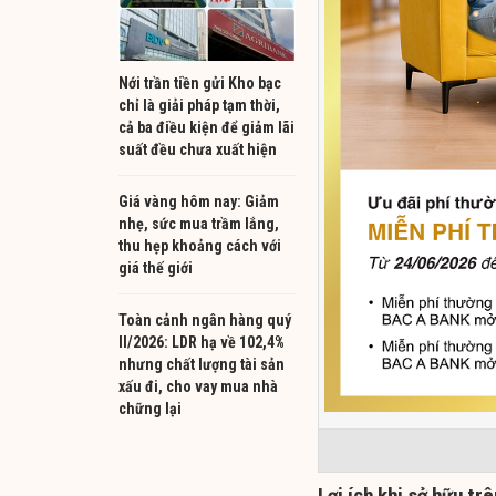
Nới trần tiền gửi Kho bạc
chỉ là giải pháp tạm thời,
cả ba điều kiện để giảm lãi
suất đều chưa xuất hiện
Giá vàng hôm nay: Giảm
nhẹ, sức mua trầm lắng,
thu hẹp khoảng cách với
giá thế giới
Toàn cảnh ngân hàng quý
II/2026: LDR hạ về 102,4%
nhưng chất lượng tài sản
xấu đi, cho vay mua nhà
chững lại
Lợi ích khi sở hữu tr