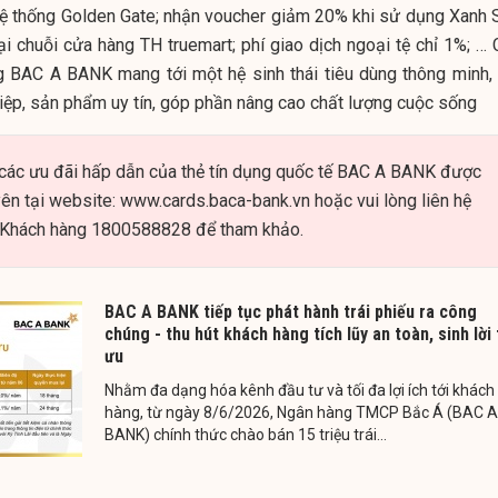
 hệ thống Golden Gate; nhận voucher giảm 20% khi sử dụng Xanh 
ại chuỗi cửa hàng TH truemart; phí giao dịch ngoại tệ chỉ 1%; … 
ng BAC A BANK mang tới một hệ sinh thái tiêu dùng thông minh, 
iệp, sản phẩm uy tín, góp phần nâng cao chất lượng cuộc sống
về các ưu đãi hấp dẫn của thẻ tín dụng quốc tế BAC A BANK được
ên tại website: www.cards.baca-bank.vn hoặc vui lòng liên hệ
 Khách hàng 1800588828 để tham khảo.
BAC A BANK tiếp tục phát hành trái phiếu ra công
chúng - thu hút khách hàng tích lũy an toàn, sinh lời 
ưu
Nhằm đa dạng hóa kênh đầu tư và tối đa lợi ích tới khách
hàng, từ ngày 8/6/2026, Ngân hàng TMCP Bắc Á (BAC A
BANK) chính thức chào bán 15 triệu trái...