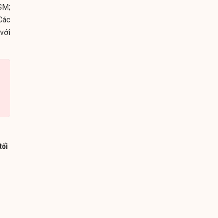
SM;
Các
với
tối