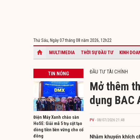
Thứ Sáu, Ngày 07 tháng 08 năm 2026,
12h22
MULTIMEDIA
THỜI SỰ ĐẦU TƯ
KINH DOA
ĐẦU TƯ TÀI CHÍNH
TIN NÓNG
Mở thêm th
dụng BAC 
Điện Máy Xanh chào sàn
PV
- 08/07/2026 21:48
HoSE: Giải mã 5 trụ cột tạo
dòng tiền bền vững cho cổ
đông
Nhằm khuyến khích ch