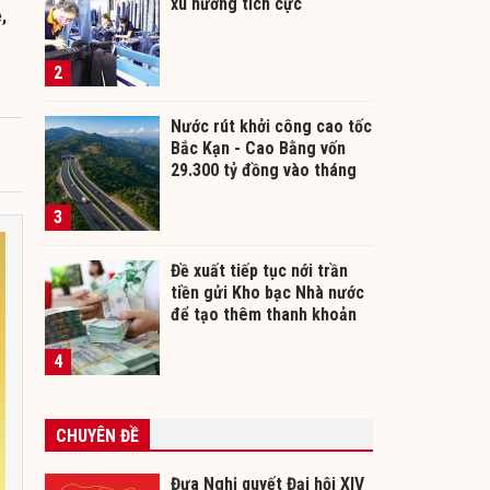
xu hướng tích cực
,
2
Nước rút khởi công cao tốc
Bắc Kạn - Cao Bằng vốn
29.300 tỷ đồng vào tháng
12/2026
3
Đề xuất tiếp tục nới trần
tiền gửi Kho bạc Nhà nước
để tạo thêm thanh khoản
cho ngân hàng
4
CHUYÊN ĐỀ
Đưa Nghị quyết Đại hội XIV