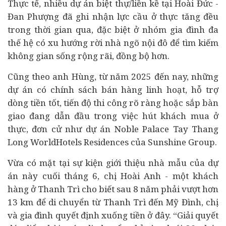
Thực tế, nhiều dự án biệt thự/liền kề tại Hoài Đức -
Đan Phượng đã ghi nhận lực cầu ở thực tăng đều
trong thời gian qua, đặc biệt ở nhóm gia đình đa
thế hệ có xu hướng rời nhà ngõ nội đô để tìm kiếm
không gian sống rộng rãi, đồng bộ hơn.
Cũng theo anh Hùng, từ năm 2025 đến nay, những
dự án có chính sách bán hàng linh hoạt, hỗ trợ
dòng tiền tốt, tiến độ thi công rõ ràng hoặc sắp bàn
giao đang dẫn đầu trong việc hút khách mua ở
thực, đơn cử như dự án Noble Palace Tay Thang
Long WorldHotels Residences của Sunshine Group.
Vừa có mặt tại sự kiện giới thiệu nhà mẫu của dự
án này cuối tháng 6, chị Hoài Anh - một khách
hàng ở Thanh Trì cho biết sau 8 năm phải vượt hơn
13 km để di chuyển từ Thanh Trì đến Mỹ Đình, chị
và gia đình quyết định xuống tiền ở đây. “Giải quyết