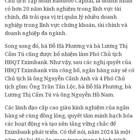
Chủ tịch Tập đoàn Bamboo Capital, là
doanh nhân
có hơn 20 năm kinh nghiệm trong lĩnh vực tài
chính, đã trải qua vị trí quản lý nhiều doanh
nghiệp trong lĩnh vực
chứng khoán
, tài chính và
doanh nghiệp đa ngành.
Song song đó, bà Đỗ Hà Phương và bà Lương Thị
Cẩm Tú cũng được bổ nhiệm làm Phó Chủ tịch
HĐQT Eximbank. Như vậy, sau các nghị quyết của
HĐQT Eximbank vừa công bố, ngân hàng này sẽ có
Chủ tịch là ông Nguyễn Cảnh Anh và 4 Phó Chủ
tịch gồm: Ông Trần Tấn Lộc, bà Đỗ Hà Phương, bà
Lương Thị Cẩm Tú và ông Nguyễn Hồ Nam.
Các lãnh đạo cấp cao giàu kinh nghiệm của ngân
hàng sẽ cùng đồng lòng, quyết tâm minh bạch hóa
các hoạt động và tạo nền tảng vững chắc để
Eximbank phát triển. Có thể nói, năm 2024 là một
năm ghi lại dấu ấn quan trọng trong hành trình